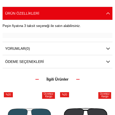
ÜRÜN ÖZELLIKLERI
Peşin fiyatına 3 taksit seçeneği ile satın alabilirsiniz.
YORUMLAR
(0)
ÖDEME SEÇENEKLERI
İlgili Ürünler
Ücretsiz
Ücretsiz
%20
%20
Kargo
Kargo
İndirim
İndirim
%20İndirim
%20İndirim