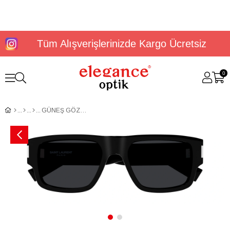
Tüm Alışverişlerinizde Kargo Ücretsiz
0
GÜNEŞ GÖZLÜĞÜ SAINT LAURENT SL 659 001