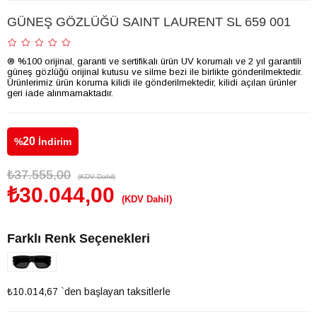
GÜNEŞ GÖZLÜĞÜ SAINT LAURENT SL 659 001
® %100 orijinal, garanti ve sertifikalı ürün UV korumalı ve 2 yıl garantili
güneş gözlüğü orijinal kutusu ve silme bezi ile birlikte gönderilmektedir.
Ürünlerimiz ürün koruma kilidi ile gönderilmektedir, kilidi açılan ürünler
geri iade alınmamaktadır.
20
%
İndirim
₺37.555,00
(KDV Dahil)
₺30.044,00
(KDV Dahil)
Farklı Renk Seçenekleri
₺10.014,67
`den başlayan taksitlerle