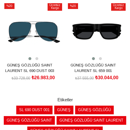
Ücretsiz
Ücretsiz
%20
%20
Kargo
Kargo
İndirim
İndirim
%20İndirim
%20İndirim
GÜNEŞ GÖZLÜĞÜ SAINT
GÜNEŞ GÖZLÜĞÜ SAINT
LAURENT SL 690 DUST 003
LAURENT SL 659 001
₺26.983,00
₺30.044,00
₺33.728,00
₺37.555,00
SEPETE EKLE
SEPETE EKLE
Etiketler
SL 690 DUST 001
GÜNEŞ
GÜNEŞ GÖZLÜĞÜ
GÜNEŞ GÖZLÜĞÜ SAINT
GÜNEŞ GÖZLÜĞÜ SAINT LAURENT