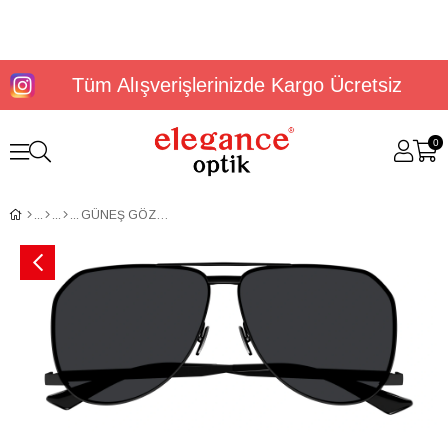
Tüm Alışverişlerinizde Kargo Ücretsiz
0
GÜNEŞ GÖZLÜĞÜ SAINT LAURENT SL 690 DUST 001