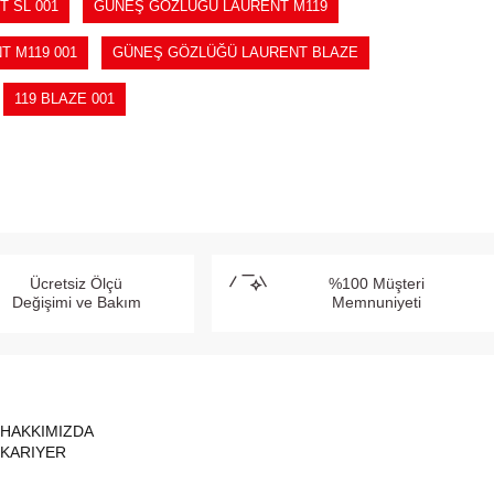
 SL 001
GÜNEŞ GÖZLÜĞÜ LAURENT M119
 M119 001
GÜNEŞ GÖZLÜĞÜ LAURENT BLAZE
119 BLAZE 001
Ücretsiz Ölçü
%100 Müşteri
Değişimi ve Bakım
Memnuniyeti
HAKKIMIZDA
KARIYER