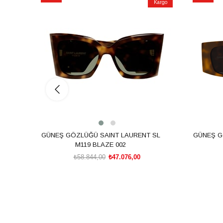
Kargo
İndirim
İndirim
%20İndirim
%20İndiri
GÜNEŞ GÖZLÜĞÜ SAINT LAURENT SL
GÜNEŞ G
M119 BLAZE 002
₺58.844,00
₺47.076,00
SEPETE EKLE