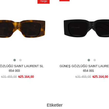
Kargo
İndirim
m
%20İndirim
ÖZLÜĞÜ SAINT LAURENT SL
GÜNEŞ GÖZLÜĞÜ SAINT LAURE
654 003
654 001
₺31.455,00
₺25.164,00
₺31.455,00
₺25.164,00
SEPETE EKLE
SEPETE EKLE
Etiketler