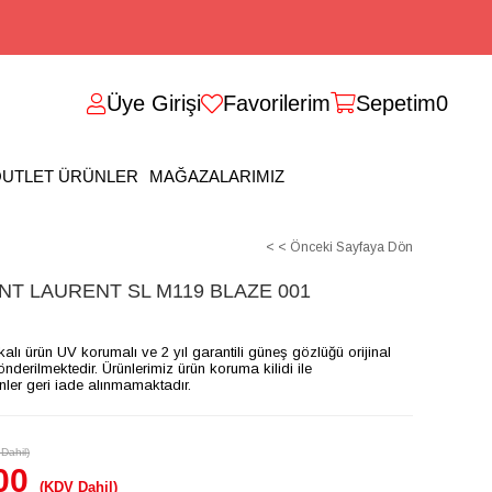
Üye Girişi
Favorilerim
Sepetim
0
UTLET ÜRÜNLER
MAĞAZALARIMIZ
< < Önceki Sayfaya Dön
T LAURENT SL M119 BLAZE 001
ikalı ürün UV korumalı ve 2 yıl garantili güneş gözlüğü orijinal
gönderilmektedir. Ürünlerimiz ürün koruma kilidi ile
ünler geri iade alınmamaktadır.
Dahil)
00
(KDV Dahil)