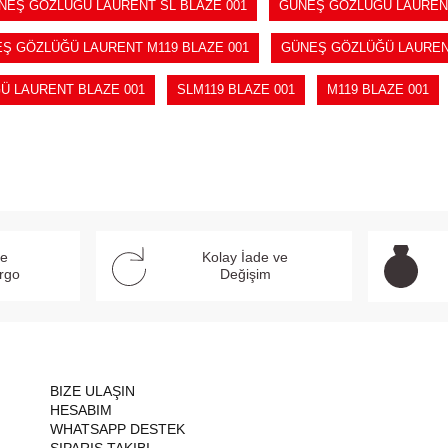
NEŞ GÖZLÜĞÜ LAURENT SL BLAZE 001
GÜNEŞ GÖZLÜĞÜ LAURENT
Ş GÖZLÜĞÜ LAURENT M119 BLAZE 001
GÜNEŞ GÖZLÜĞÜ LAURENT
Ü LAURENT BLAZE 001
SLM119 BLAZE 001
M119 BLAZE 001
ve
Kolay İade ve
argo
Değişim
BIZE ULAŞIN
HESABIM
WHATSAPP DESTEK
SIPARIŞ TAKIBI