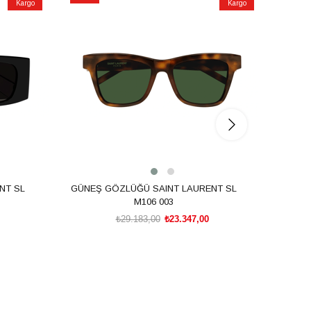
Kargo
Kargo
İndirim
İndirim
%20İndirim
%20İnd
NT SL
GÜNEŞ GÖZLÜĞÜ SAINT LAURENT SL
GÜNEŞ
M106 003
₺29.183,00
₺23.347,00
SEPETE EKLE