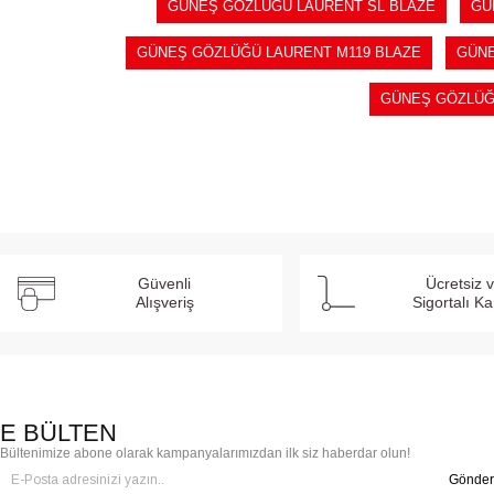
GÜNEŞ GÖZLÜĞÜ LAURENT SL BLAZE
GÜ
GÜNEŞ GÖZLÜĞÜ LAURENT M119 BLAZE
GÜNE
GÜNEŞ GÖZLÜĞ
Güvenli
Ücretsiz 
Alışveriş
Sigortalı K
E BÜLTEN
Bültenimize abone olarak kampanyalarımızdan ilk siz haberdar olun!
Gönder