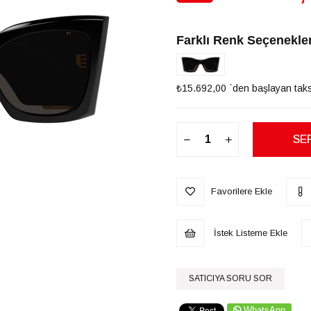
İndirim
Farklı Renk Seçenekler
₺15.692,00
`den başlayan taksi
Favorilere Ekle
İstek Listeme Ekle
SATICIYA SORU SOR
WhatsApp