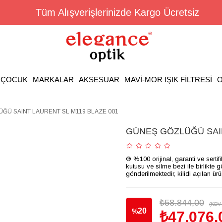
Tüm Alışverişlerinizde Kargo Ücretsiz
ÇOCUK
MARKALAR
AKSESUAR
MAVİ-MOR IŞIK FİLTRESİ
O
ĞÜ SAINT LAURENT SL M119 BLAZE 001
GÜNEŞ GÖZLÜĞÜ SAIN
® %100 orijinal, garanti ve sertif
kutusu ve silme bezi ile birlikte 
gönderilmektedir, kilidi açılan ür
₺58.844,00
(KDV 
20
%
₺47.076,