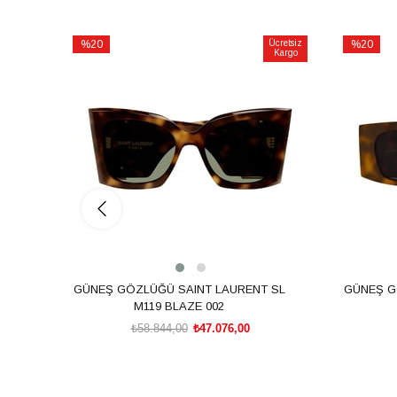
%20
Ücretsiz
%20
Kargo
İndirim
İndirim
%20İndirim
%20İndiri
GÜNEŞ GÖZLÜĞÜ SAINT LAURENT SL
GÜNEŞ G
M119 BLAZE 002
₺58.844,00
₺47.076,00
SEPETE EKLE