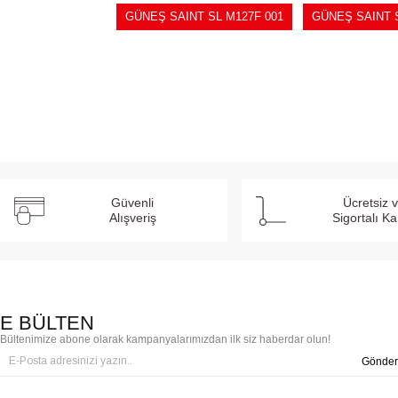
GÜNEŞ SAINT SL M127F 001
GÜNEŞ SAINT S
Güvenli
Ücretsiz 
Alışveriş
Sigortalı K
E BÜLTEN
Bültenimize abone olarak kampanyalarımızdan ilk siz haberdar olun!
Gönder