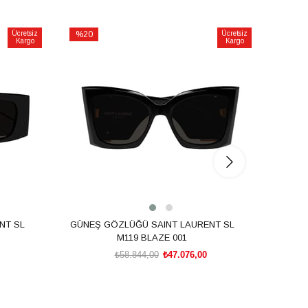
Ücretsiz
%20
Ücretsiz
%20
Kargo
Kargo
İndirim
İndirim
%20İndirim
%20İnd
NT SL
GÜNEŞ GÖZLÜĞÜ SAINT LAURENT SL
GÜNEŞ
M119 BLAZE 001
₺58.844,00
₺47.076,00
SEPETE EKLE