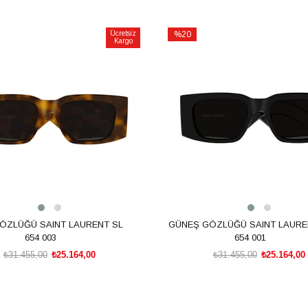
Ücretsiz
%20
Kargo
İndirim
m
%20İndirim
ÖZLÜĞÜ SAINT LAURENT SL
GÜNEŞ GÖZLÜĞÜ SAINT LAURE
654 003
654 001
₺31.455,00
₺25.164,00
₺31.455,00
₺25.164,00
SEPETE EKLE
SEPETE EKLE