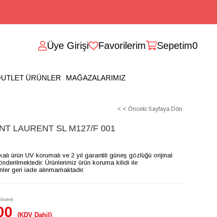
Üye Girişi
Favorilerim
Sepetim
0
UTLET ÜRÜNLER
MAĞAZALARIMIZ
< < Önceki Sayfaya Dön
T LAURENT SL M127/F 001
ikalı ürün UV korumalı ve 2 yıl garantili güneş gözlüğü orijinal
gönderilmektedir. Ürünlerimiz ürün koruma kilidi ile
ünler geri iade alınmamaktadır.
Dahil)
00
(KDV Dahil)