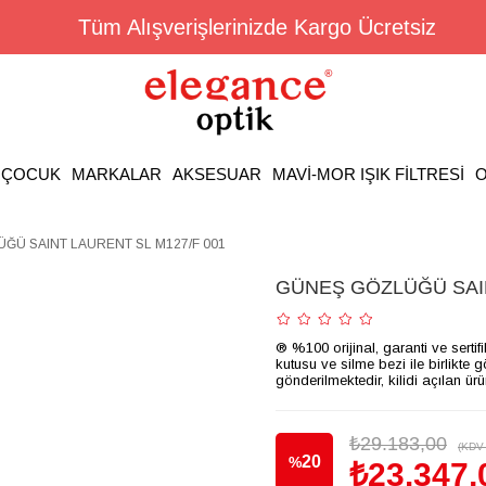
Tüm Alışverişlerinizde Kargo Ücretsiz
ÇOCUK
MARKALAR
AKSESUAR
MAVİ-MOR IŞIK FİLTRESİ
O
ĞÜ SAINT LAURENT SL M127/F 001
GÜNEŞ GÖZLÜĞÜ SAIN
® %100 orijinal, garanti ve sertif
kutusu ve silme bezi ile birlikte 
gönderilmektedir, kilidi açılan ür
₺29.183,00
(KDV 
20
%
₺23.347,