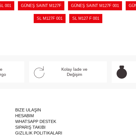
L 001
GÜNEŞ SAINT M127F
GÜNEŞ SAINT M127F 001
GÜN
SL M127F 001
SL M127 F 001
ve
Kolay İade ve
argo
Değişim
BIZE ULAŞIN
HESABIM
WHATSAPP DESTEK
SIPARIŞ TAKIBI
GIZLILIK POLITIKALARI