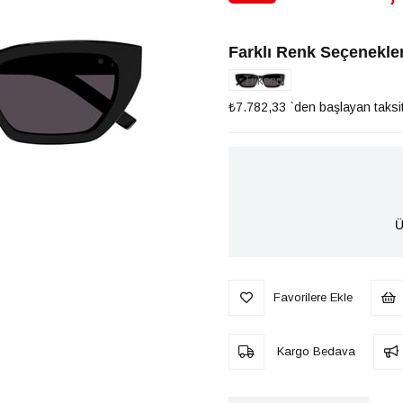
İndirim
Farklı Renk Seçenekler
Tükendi
₺7.782,33
`den başlayan taksit
Ü
Favorilere Ekle
Kargo Bedava