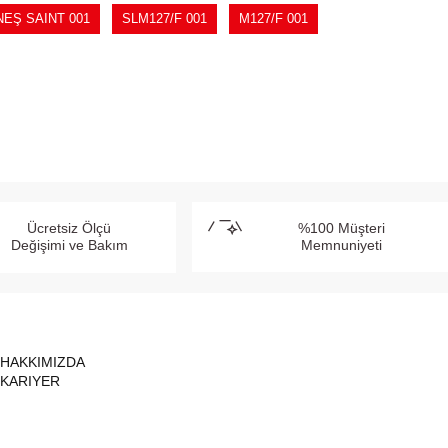
EŞ SAINT 001
SLM127/F 001
M127/F 001
Ücretsiz Ölçü
%100 Müşteri
Değişimi ve Bakım
Memnuniyeti
HAKKIMIZDA
KARIYER