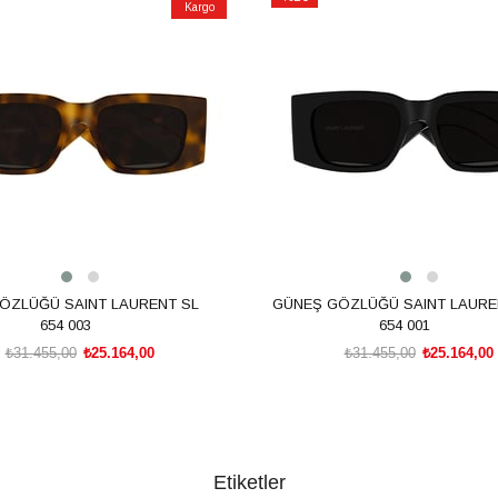
Kargo
İndirim
m
%20İndirim
ÖZLÜĞÜ SAINT LAURENT SL
GÜNEŞ GÖZLÜĞÜ SAINT LAURE
654 003
654 001
₺31.455,00
₺25.164,00
₺31.455,00
₺25.164,00
SEPETE EKLE
SEPETE EKLE
Etiketler