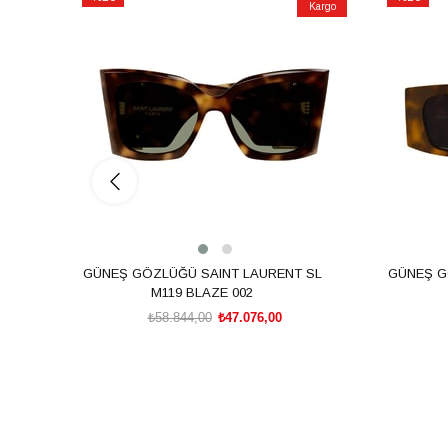
Kargo
İndirim
İndirim
%20İndirim
%20İndiri
GÜNEŞ GÖZLÜĞÜ SAINT LAURENT SL
GÜNEŞ G
M119 BLAZE 002
₺58.844,00
₺47.076,00
SEPETE EKLE