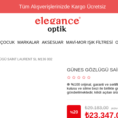
Tüm Alışverişlerinizde Kargo Ücretsiz
ÇOCUK
MARKALAR
AKSESUAR
MAVİ-MOR IŞIK FİLTRESİ
O
GÜ SAİNT LAURENT SL M136 002
GÜNES GÖZLÜGÜ SAİN
® %100 orijinal, garanti ve sertif
kutusu ve silme bezi ile birlikte 
gönderilmektedir, kilidi açılan ür
₺29.183,00
(KDV 
20
%
₺23.347,