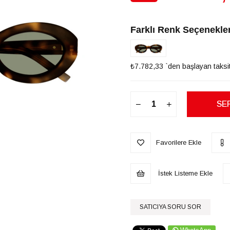
İndirim
Farklı Renk Seçenekler
₺7.782,33
`den başlayan taksit
Favorilere Ekle
İstek Listeme Ekle
SATICIYA SORU SOR