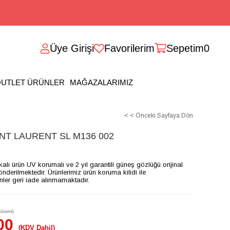
Üye Girişi
Favorilerim
Sepetim
0
UTLET ÜRÜNLER
MAĞAZALARIMIZ
< < Önceki Sayfaya Dön
T LAURENT SL M136 002
ikalı ürün UV korumalı ve 2 yıl garantili güneş gözlüğü orijinal
gönderilmektedir. Ürünlerimiz ürün koruma kilidi ile
ünler geri iade alınmamaktadır.
Dahil)
00
(KDV Dahil)