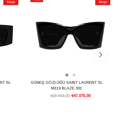
Kargo
Kargo
İndirim
İndirim
%20İndirim
%20İnd
NT SL
GÜNEŞ GÖZLÜĞÜ SAINT LAURENT SL
GÜNEŞ
M119 BLAZE 001
₺58.844,00
₺47.076,00
SEPETE EKLE