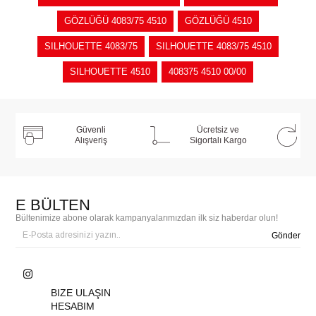
GÖZLÜĞÜ 4083/75 4510
GÖZLÜĞÜ 4510
SILHOUETTE 4083/75
SILHOUETTE 4083/75 4510
SILHOUETTE 4510
408375 4510 00/00
Güvenli
Ücretsiz ve
Alışveriş
Sigortalı Kargo
E BÜLTEN
Bültenimize abone olarak kampanyalarımızdan ilk siz haberdar olun!
Gönder
BIZE ULAŞIN
HESABIM