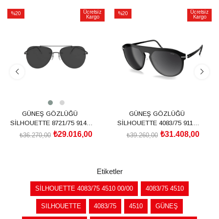
Ücretsiz
Ücretsiz
%20
%20
Kargo
Kargo
İndirim
İndirim
%20İndirim
%20İndirim
GÜNEŞ GÖZLÜĞÜ
GÜNEŞ GÖZLÜĞÜ
SİLHOUETTE 8721/75 9140
SİLHOUETTE 4083/75 9110
00/00
00/00
₺29.016,00
₺31.408,00
₺36.270,00
₺39.260,00
SEPETE EKLE
SEPETE EKLE
Etiketler
SİLHOUETTE 4083/75 4510 00/00
4083/75 4510
SILHOUETTE
4083/75
4510
GÜNEŞ