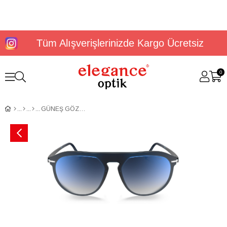
Tüm Alışverişlerinizde Kargo Ücretsiz
0
GÜNEŞ GÖZLÜĞÜ SİLHOUETTE 4083/75 4510 00/00