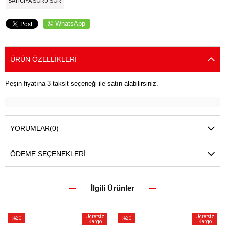
SATICIYA SORU SOR
WhatsApp
ÜRÜN ÖZELLIKLERI
Peşin fiyatına 3 taksit seçeneği ile satın alabilirsiniz.
YORUMLAR
(0)
ÖDEME SEÇENEKLERI
İlgili Ürünler
Ücretsiz
Ücretsiz
%20
%20
Kargo
Kargo