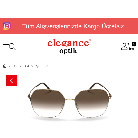
Tüm Alışverişlerinizde Kargo Ücretsiz
0
GÜNEŞ GÖZLÜĞÜ SILHOUETTE 8737/75 7630 00/00