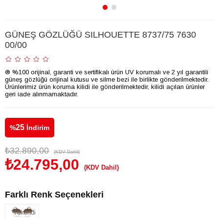
GÜNEŞ GÖZLÜĞÜ SILHOUETTE 8737/75 7630
00/00
® %100 orijinal, garanti ve sertifikalı ürün UV korumalı ve 2 yıl garantili
güneş gözlüğü orijinal kutusu ve silme bezi ile birlikte gönderilmektedir.
Ürünlerimiz ürün koruma kilidi ile gönderilmektedir, kilidi açılan ürünler
geri iade alınmamaktadır.
25
%
İndirim
₺32.890,00
(KDV Dahil)
₺24.795,00
(KDV Dahil)
Farklı Renk Seçenekleri
Tükendi