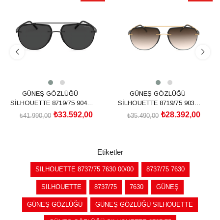
İndirim
İndirim
%20İndirim
%20İndirim
GÜNEŞ GÖZLÜĞÜ
GÜNEŞ GÖZLÜĞÜ
SİLHOUETTE 8719/75 9040
SİLHOUETTE 8719/75 9030
00/00
00/00
₺33.592,00
₺28.392,00
₺41.990,00
₺35.490,00
SEPETE EKLE
SEPETE EKLE
Etiketler
SILHOUETTE 8737/75 7630 00/00
8737/75 7630
SILHOUETTE
8737/75
7630
GÜNEŞ
GÜNEŞ GÖZLÜĞÜ
GÜNEŞ GÖZLÜĞÜ SILHOUETTE