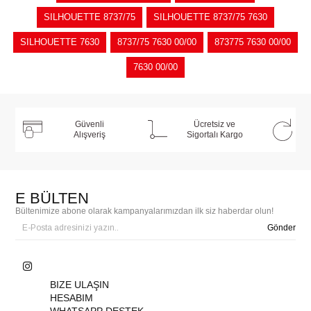
SILHOUETTE 8737/75
SILHOUETTE 8737/75 7630
SILHOUETTE 7630
8737/75 7630 00/00
873775 7630 00/00
7630 00/00
Güvenli
Ücretsiz ve
Alışveriş
Sigortalı Kargo
E BÜLTEN
Bültenimize abone olarak kampanyalarımızdan ilk siz haberdar olun!
Gönder
BIZE ULAŞIN
HESABIM
WHATSAPP DESTEK