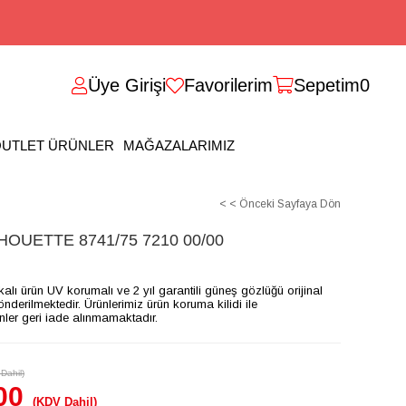
Üye Girişi
Favorilerim
Sepetim
0
UTLET ÜRÜNLER
MAĞAZALARIMIZ
< < Önceki Sayfaya Dön
OUETTE 8741/75 7210 00/00
ikalı ürün UV korumalı ve 2 yıl garantili güneş gözlüğü orijinal
gönderilmektedir. Ürünlerimiz ürün koruma kilidi ile
ünler geri iade alınmamaktadır.
Dahil)
00
(KDV Dahil)