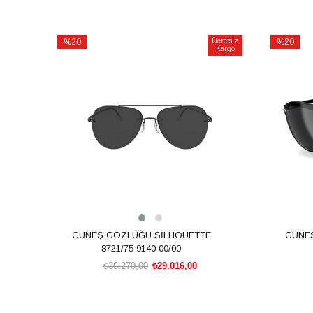
%20
Ücretsiz
%20
Kargo
İndirim
İndirim
%20İndirim
%20İndiri
GÜNEŞ GÖZLÜĞÜ SİLHOUETTE
GÜNE
8721/75 9140 00/00
₺36.270,00
₺29.016,00
SEPETE EKLE