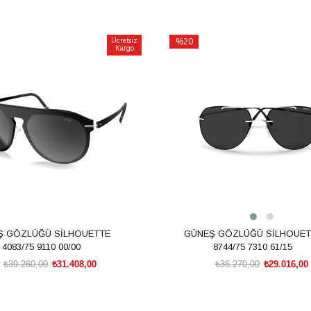
Ücretsiz
%20
Kargo
İndirim
m
%20İndirim
Ş GÖZLÜĞÜ SİLHOUETTE
GÜNEŞ GÖZLÜĞÜ SİLHOUET
4083/75 9110 00/00
8744/75 7310 61/15
₺39.260,00
₺31.408,00
₺36.270,00
₺29.016,00
SEPETE EKLE
SEPETE EKLE