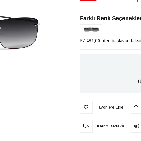
İndirim
Farklı Renk Seçenekler
Tükendi
₺7.481,00
`den başlayan taksit
Ü
Favorilere Ekle
Kargo Bedava