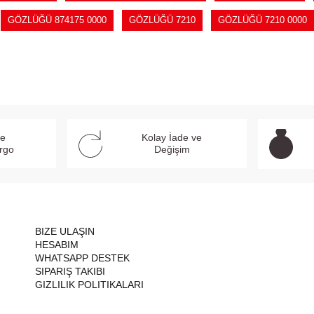
GÖZLÜĞÜ 874175 0000
GÖZLÜĞÜ 7210
GÖZLÜĞÜ 7210 0000
ve
Kolay İade ve
argo
Değişim
BIZE ULAŞIN
HESABIM
WHATSAPP DESTEK
SIPARIŞ TAKIBI
GIZLILIK POLITIKALARI