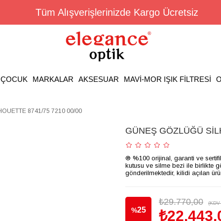
Tüm Alışverişlerinizde Kargo Ücretsiz
ÇOCUK
MARKALAR
AKSESUAR
MAVİ-MOR IŞIK FİLTRESİ
O
UETTE 8741/75 7210 00/00
GÜNEŞ GÖZLÜĞÜ SİLH
® %100 orijinal, garanti ve sertif
kutusu ve silme bezi ile birlikte 
gönderilmektedir, kilidi açılan ür
₺29.770,00
(KDV 
25
%
₺22.443,