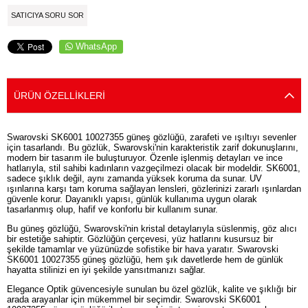
SATICIYA SORU SOR
WhatsApp
ÜRÜN ÖZELLIKLERI
Swarovski SK6001 10027355 güneş gözlüğü, zarafeti ve ışıltıyı sevenler
için tasarlandı. Bu gözlük, Swarovski'nin karakteristik zarif dokunuşlarını,
modern bir tasarım ile buluşturuyor. Özenle işlenmiş detayları ve ince
hatlarıyla, stil sahibi kadınların vazgeçilmezi olacak bir modeldir. SK6001,
sadece şıklık değil, aynı zamanda yüksek koruma da sunar. UV
ışınlarına karşı tam koruma sağlayan lensleri, gözlerinizi zararlı ışınlardan
güvenle korur. Dayanıklı yapısı, günlük kullanıma uygun olarak
tasarlanmış olup, hafif ve konforlu bir kullanım sunar.
Bu güneş gözlüğü, Swarovski'nin kristal detaylarıyla süslenmiş, göz alıcı
bir estetiğe sahiptir. Gözlüğün çerçevesi, yüz hatlarını kusursuz bir
şekilde tamamlar ve yüzünüzde sofistike bir hava yaratır. Swarovski
SK6001 10027355 güneş gözlüğü, hem şık davetlerde hem de günlük
hayatta stilinizi en iyi şekilde yansıtmanızı sağlar.
Elegance Optik güvencesiyle sunulan bu özel gözlük, kalite ve şıklığı bir
arada arayanlar için mükemmel bir seçimdir. Swarovski SK6001