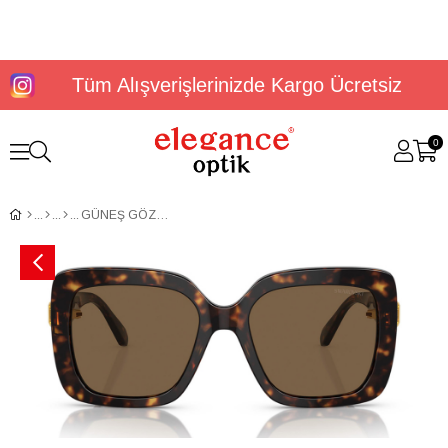
Tüm Alışverişlerinizde Kargo Ücretsiz
0
GÜNEŞ GÖZLÜĞÜ SWAROVSKİ SK6001 10027355