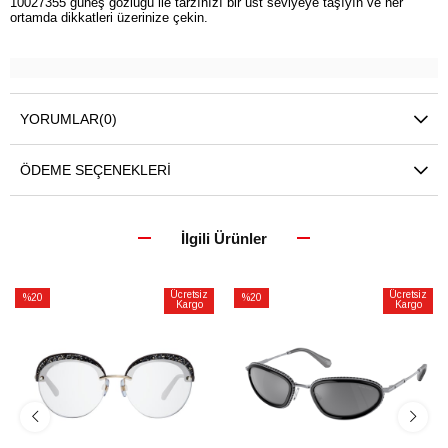
10027355 güneş gözlüğü ile tarzınızı bir üst seviyeye taşıyın ve her
ortamda dikkatleri üzerinize çekin.
YORUMLAR
(0)
ÖDEME SEÇENEKLERI
İlgili Ürünler
Ücretsiz
Ücretsiz
%20
%20
Kargo
Kargo
İndirim
İndirim
%20İndirim
%20İndirim