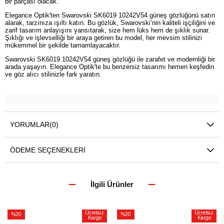
bir parçası olacak.
Elegance Optik'ten Swarovski SK6019 10242V54 güneş gözlüğünü satın
alarak, tarzınıza ışıltı katın. Bu gözlük, Swarovski’nin kaliteli işçiliğini ve
zarif tasarım anlayışını yansıtarak, size hem lüks hem de şıklık sunar.
Şıklığı ve işlevselliği bir araya getiren bu model, her mevsim stilinizi
mükemmel bir şekilde tamamlayacaktır.
Swarovski SK6019 10242V54 güneş gözlüğü ile zarafet ve modernliği bir
arada yaşayın. Elegance Optik'te bu benzersiz tasarımı hemen keşfedin
ve göz alıcı stilinizle fark yaratın.
YORUMLAR
(0)
ÖDEME SEÇENEKLERI
İlgili Ürünler
Ücretsiz
Ücretsiz
%20
%20
Kargo
Kargo