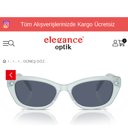
Tüm Alışverişlerinizde Kargo Ücretsiz
0
GÜNEŞ GÖZLÜĞÜ SWAROVSKİ SK6019 10242V54