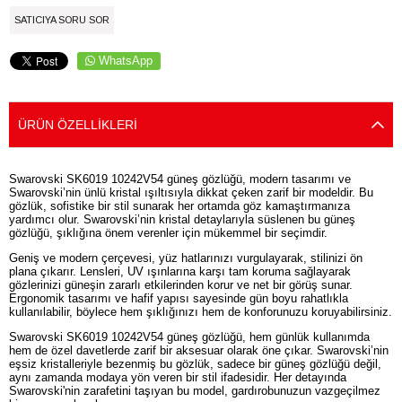
SATICIYA SORU SOR
WhatsApp
ÜRÜN ÖZELLIKLERI
Swarovski SK6019 10242V54 güneş gözlüğü, modern tasarımı ve
Swarovski’nin ünlü kristal ışıltısıyla dikkat çeken zarif bir modeldir. Bu
gözlük, sofistike bir stil sunarak her ortamda göz kamaştırmanıza
yardımcı olur. Swarovski’nin kristal detaylarıyla süslenen bu güneş
gözlüğü, şıklığına önem verenler için mükemmel bir seçimdir.
Geniş ve modern çerçevesi, yüz hatlarınızı vurgulayarak, stilinizi ön
plana çıkarır. Lensleri, UV ışınlarına karşı tam koruma sağlayarak
gözlerinizi güneşin zararlı etkilerinden korur ve net bir görüş sunar.
Ergonomik tasarımı ve hafif yapısı sayesinde gün boyu rahatlıkla
kullanılabilir, böylece hem şıklığınızı hem de konforunuzu koruyabilirsiniz.
Swarovski SK6019 10242V54 güneş gözlüğü, hem günlük kullanımda
hem de özel davetlerde zarif bir aksesuar olarak öne çıkar. Swarovski’nin
eşsiz kristalleriyle bezenmiş bu gözlük, sadece bir güneş gözlüğü değil,
aynı zamanda modaya yön veren bir stil ifadesidir. Her detayında
Swarovski'nin zarafetini taşıyan bu model, gardırobunuzun vazgeçilmez