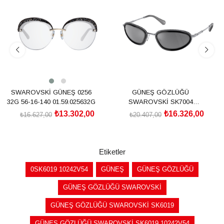
İndirim
İndirim
%20İndirim
%20İndirim
SWAROVSKİ GÜNEŞ 0256
GÜNEŞ GÖZLÜĞÜ
32G 56-16-140 01.59.025632G
SWAROVSKİ SK7004
40116G55
₺13.302,00
₺16.326,00
₺16.627,00
₺20.407,00
SEPETE EKLE
SEPETE EKLE
Etiketler
0SK6019 10242V54
GÜNEŞ
GÜNEŞ GÖZLÜĞÜ
GÜNEŞ GÖZLÜĞÜ SWAROVSKİ
GÜNEŞ GÖZLÜĞÜ SWAROVSKİ SK6019
GÜNEŞ GÖZLÜĞÜ SWAROVSKİ SK6019 10242V54