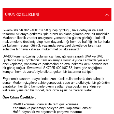
ÜRÜN ÖZELLIKLERI
Swarovski SK7025 4001/87 58 güneş gözlüğü, lüks detaylar ve zarif
tasarımı bir araya getirerek şıklığınızı ön plana çıkaran özel bir modeldir.
Markanın ikonik zarafet anlayışını yansıtan bu güneş gözlüğü, kaliteli
malzemelerle üretilmiş olup hem dayanıklılığı hem de hafifliği ile konforlu
bir kullanım sunar. Günlük yaşamda veya özel davetlerde tarzınıza
sofistike bir hava katacak mükemmel bir aksesuardır.
UV400 koruma özelliği bulunan camları, güneşin zararlı UVA ve UVB
ışınlarına karşı gözlerinizi tam anlamıyla korur. Ayrıca camlarda yer alan
özel kaplama, yansıma ve parlamaları en aza indirerek açık havada net
bir görüş sağlar. Swarovski SK7025 4001/87 58, hem göz sağlığınızı
koruyan hem de zarafetiyle dikkat çeken bir tasarıma sahiptir.
Ergonomik tasarımı sayesinde uzun süreli kullanımlarda dahi rahatlık
sunar. Modern çizgilere sahip çerçevesi, sade ama etkileyici bir görünüm
yaratırken her türlü kombinle uyum sağlar. Swarovski’nin şıklığı ve
kalitesini yansıtan bu model, tarzınıza eşsiz bir zarafet katar.
Öne Çıkan Özellikler:
UV400 korumalı camlar ile tam göz koruması
Yansıma ve parlamayı önleyen özel kaplamalı lensler
Hafif, dayanıklı ve ergonomik çerçeve tasarımı