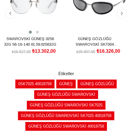
SWAROVSKİ GÜNEŞ 0256
GÜNEŞ GÖZLÜĞÜ
32G 56-16-140 01.59.025632G
SWAROVSKİ SK7004
40116G55
₺13.302,00
₺16.326,00
₺16.627,00
₺20.407,00
SEPETE EKLE
SEPETE EKLE
Etiketler
0SK7025 40018758
GÜNEŞ
GÜNEŞ GÖZLÜĞÜ
GÜNEŞ GÖZLÜĞÜ SWAROVSKİ
GÜNEŞ GÖZLÜĞÜ SWAROVSKİ SK7025
GÜNEŞ GÖZLÜĞÜ SWAROVSKİ SK7025 40018758
GÜNEŞ GÖZLÜĞÜ SWAROVSKİ 40018758