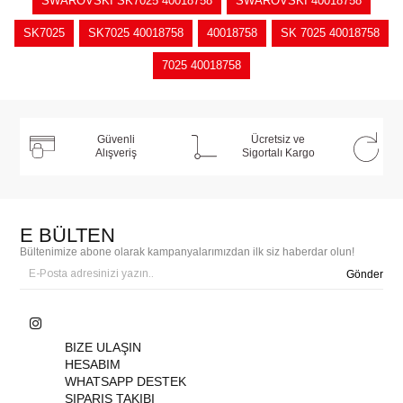
SWAROVSKİ SK7025 40018758
SWAROVSKİ 40018758
SK7025
SK7025 40018758
40018758
SK 7025 40018758
7025 40018758
Güvenli
Ücretsiz ve
Alışveriş
Sigortalı Kargo
E BÜLTEN
Bültenimize abone olarak kampanyalarımızdan ilk siz haberdar olun!
Gönder
BIZE ULAŞIN
HESABIM
WHATSAPP DESTEK
SIPARIŞ TAKIBI