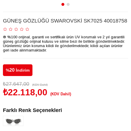
GÜNEŞ GÖZLÜĞÜ SWAROVSKİ SK7025 40018758
® %100 orijinal, garanti ve sertifikalı ürün UV korumalı ve 2 yıl garantili
güneş gözlüğü orijinal kutusu ve silme bezi ile birlikte gönderilmektedir.
Ürünlerimiz ürün koruma kilidi ile gönderilmektedir, kilidi açılan ürünler
geri iade alınmamaktadır.
20
%
İndirim
₺27.647,00
(KDV Dahil)
₺22.118,00
(KDV Dahil)
Farklı Renk Seçenekleri
Tükendi