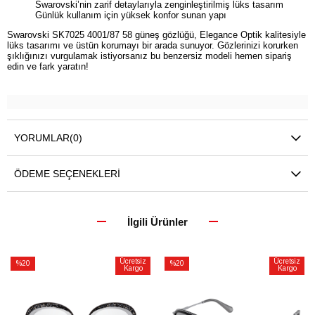
Swarovski’nin zarif detaylarıyla zenginleştirilmiş lüks tasarım
Günlük kullanım için yüksek konfor sunan yapı
Swarovski SK7025 4001/87 58 güneş gözlüğü, Elegance Optik kalitesiyle
lüks tasarımı ve üstün korumayı bir arada sunuyor. Gözlerinizi korurken
şıklığınızı vurgulamak istiyorsanız bu benzersiz modeli hemen sipariş
edin ve fark yaratın!
YORUMLAR
(0)
ÖDEME SEÇENEKLERI
İlgili Ürünler
Ücretsiz
Ücretsiz
%20
%20
Kargo
Kargo
İndirim
İndirim
%20İndirim
%20İndirim