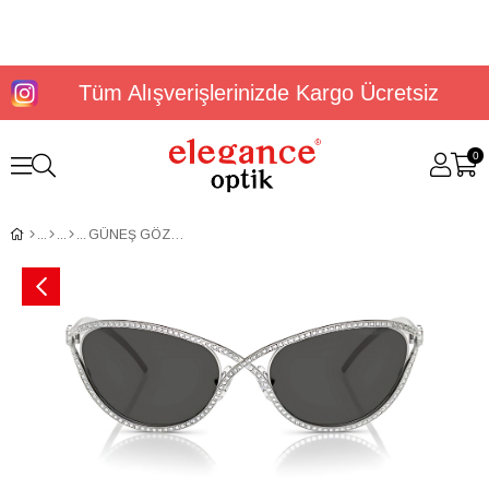
Tüm Alışverişlerinizde Kargo Ücretsiz
0
GÜNEŞ GÖZLÜĞÜ SWAROVSKİ SK7025 40018758