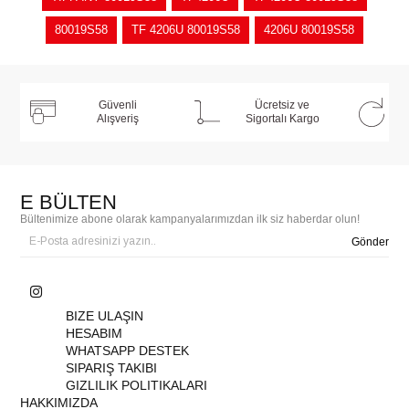
80019S58
TF 4206U 80019S58
4206U 80019S58
Güvenli
Ücretsiz ve
Alışveriş
Sigortalı Kargo
E BÜLTEN
Bültenimize abone olarak kampanyalarımızdan ilk siz haberdar olun!
Gönder
BIZE ULAŞIN
HESABIM
WHATSAPP DESTEK
SIPARIŞ TAKIBI
GIZLILIK POLITIKALARI
HAKKIMIZDA