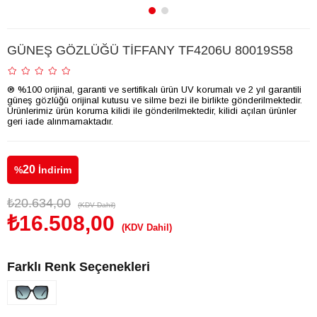
GÜNEŞ GÖZLÜĞÜ TİFFANY TF4206U 80019S58
® %100 orijinal, garanti ve sertifikalı ürün UV korumalı ve 2 yıl garantili
güneş gözlüğü orijinal kutusu ve silme bezi ile birlikte gönderilmektedir.
Ürünlerimiz ürün koruma kilidi ile gönderilmektedir, kilidi açılan ürünler
geri iade alınmamaktadır.
20
%
İndirim
₺20.634,00
(KDV Dahil)
₺16.508,00
(KDV Dahil)
Farklı Renk Seçenekleri