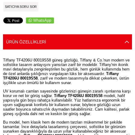
SATICIYA SORU SOR
WhatsApp
ÜRÜN ÖZELLIKLERI
Tiffany TF4206U 80019S58 güneş gözlüğü, Tiffany & Co.'nun modern ve
sofistike tasarım anlayışını yansıtan zarif bir modeldir. Tiffany'nin ikonik
mavi detaylarıyla zenginleştirilen bu gözlük, hem günlük kullanımda hem
de özel anlarda şıklığınızı vurgulayan lüks bir aksesuardır.
Tiffany
TF4206U 80019S58
, zarif ve modern tasarımıyla dikkat çekerken, üstün
işçilikle uzun ömürlü bir kullanım sunar.
UV korumalı camları sayesinde gözlerinizi güneşin zararlı ışınlarına karşı
korur ve net bir görüş sağlar.
Tiffany TF4206U 80019S58
modeli, hafif
yapısıyla gün boyu rahatça kullanılabilir. Yüz hatlarınıza ergonomik bir
uyum sağlayarak konforlu bir kullanım sunar, böylece gözlüğü uzun
saatler boyunca rahatsızlık duymadan takabilirsiniz. Cam kalitesi, parlak
güneş ışığında dahi net ve keskin bir görüş sağlar.
Bu model, hem klasik hem de modern tarzları mükemmel bir şekilde
tamamlar. İnce detaylarla tasarlanmış çerçevesi, sofistike bir görünüm
sunarken dayanıklılığıyla da uzun yıllar kullanabileceğiniz bir aksesuar