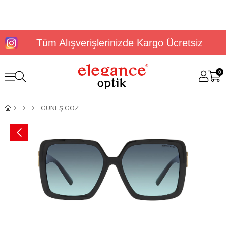
Tüm Alışverişlerinizde Kargo Ücretsiz
0
GÜNEŞ GÖZLÜĞÜ TİFFANY TF4206U 80019S58