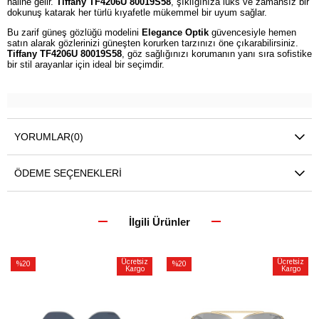
haline gelir.
Tiffany TF4206U 80019S58
, şıklığınıza lüks ve zamansız bir
dokunuş katarak her türlü kıyafetle mükemmel bir uyum sağlar.
Bu zarif güneş gözlüğü modelini
Elegance Optik
güvencesiyle hemen
satın alarak gözlerinizi güneşten korurken tarzınızı öne çıkarabilirsiniz.
Tiffany TF4206U 80019S58
, göz sağlığınızı korumanın yanı sıra sofistike
bir stil arayanlar için ideal bir seçimdir.
YORUMLAR
(0)
ÖDEME SEÇENEKLERI
İlgili Ürünler
Ücretsiz
Ücretsiz
%20
%20
Kargo
Kargo
İndirim
İndirim
%20İndirim
%20İndirim