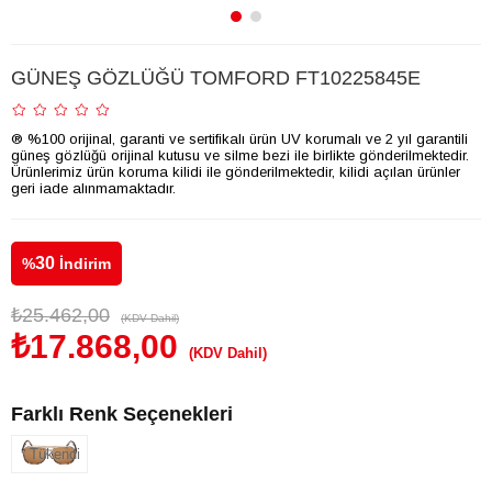
GÜNEŞ GÖZLÜĞÜ TOMFORD FT10225845E
® %100 orijinal, garanti ve sertifikalı ürün UV korumalı ve 2 yıl garantili
güneş gözlüğü orijinal kutusu ve silme bezi ile birlikte gönderilmektedir.
Ürünlerimiz ürün koruma kilidi ile gönderilmektedir, kilidi açılan ürünler
geri iade alınmamaktadır.
30
%
İndirim
₺25.462,00
(KDV Dahil)
₺17.868,00
(KDV Dahil)
Farklı Renk Seçenekleri
Tükendi