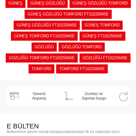
GÜNEŞ
GÜNEŞ GÖZLÜĞÜ
GÜNEŞ GÖZLÜĞÜ TOMFORD
GÜNEŞ GÖZLÜĞÜ TOMFORD FT10225845E
GÜNEŞ GÖZLÜĞÜ FT10225845E
GÜNEŞ TOMFORD
GÜNEŞ TOMFORD FT10225845E
GÜNEŞ FT10225845E
GÖZLÜĞÜ
GÖZLÜĞÜ TOMFORD
GÖZLÜĞÜ TOMFORD FT10225845E
GÖZLÜĞÜ FT10225845E
TOMFORD
TOMFORD FT10225845E
Güvenli
Ücretsiz ve
Alışveriş
Sigortalı Kargo
E BÜLTEN
Bültenimize abone olarak kampanyalarımızdan ilk siz haberdar olun!