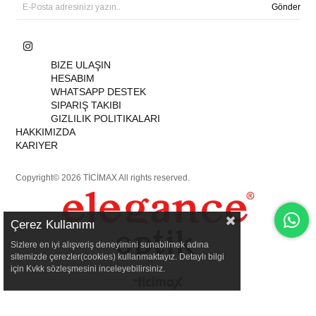
Gönder
BIZE ULAŞIN
HESABIM
WHATSAPP DESTEK
SIPARIŞ TAKIBI
GIZLILIK POLITIKALARI
HAKKIMIZDA
KARIYER
Copyright© 2026 TİCİMAX All rights reserved.
Çerez Kullanımı
Sizlere en iyi alışveriş deneyimini sunabilmek adına
sitemizde çerezler(cookies) kullanmaktayız. Detaylı bilgi
için Kvkk sözleşmesini inceleyebilirsiniz.