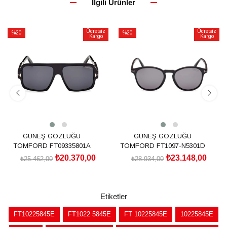
İlgili Ürünler
Ücretsiz
Ücretsiz
%20
%20
Kargo
Kargo
İndirim
İndirim
%20İndirim
%20İndirim
GÜNEŞ GÖZLÜĞÜ
GÜNEŞ GÖZLÜĞÜ
TOMFORD FT09335801A
TOMFORD FT1097-N5301D
₺20.370,00
₺23.148,00
₺25.462,00
₺28.934,00
SEPETE EKLE
SEPETE EKLE
Etiketler
FT10225845E
FT1022 5845E
FT 10225845E
10225845E