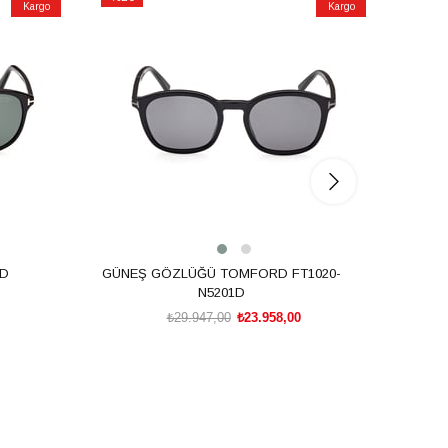
Kargo
Kargo
İndirim
İndirim
%20İndirim
%20İnd
RD
GÜNEŞ GÖZLÜĞÜ TOMFORD FT1020-
G
N5201D
₺29.947,00
₺23.958,00
SEPETE EKLE