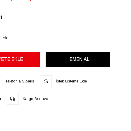
i
lerle
Telefonla Sipariş
İstek Listeme Ekle
r
Kargo Bedava