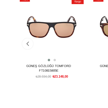
Kargo
İndirim
İndirim
%20İndirim
%20İndiri
GÜNEŞ GÖZLÜĞÜ TOMFORD
GÜN
FT10815805E
₺28.934,00
₺23.148,00
SEPETE EKLE