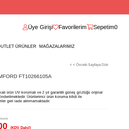
Üye Girişi
Favorilerim
Sepetim
0
UTLET ÜRÜNLER
MAĞAZALARIMIZ
< < Önceki Sayfaya Dön
FORD FT10266105A
ikalı ürün UV korumalı ve 2 yıl garantili güneş gözlüğü orijinal
gönderilmektedir. Ürünlerimiz ürün koruma kilidi ile
ünler geri iade alınmamaktadır.
Dahil)
00
(KDV Dahil)