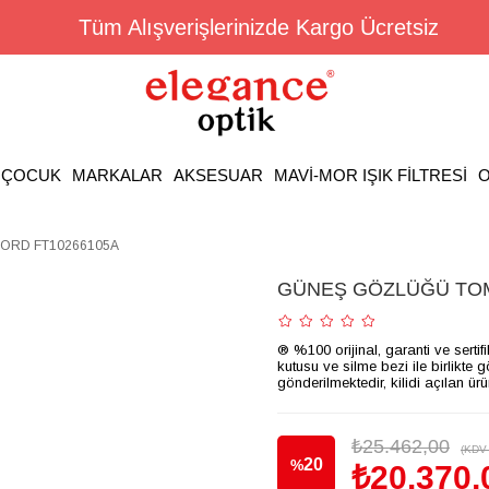
Tüm Alışverişlerinizde Kargo Ücretsiz
ÇOCUK
MARKALAR
AKSESUAR
MAVİ-MOR IŞIK FİLTRESİ
O
ORD FT10266105A
GÜNEŞ GÖZLÜĞÜ TOM
® %100 orijinal, garanti ve sertif
kutusu ve silme bezi ile birlikte 
gönderilmektedir, kilidi açılan ür
₺25.462,00
(KDV 
20
%
₺20.370,