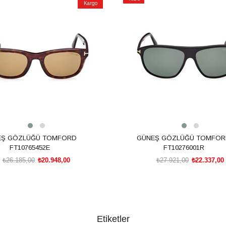
Kargo
İndirim
m
%20İndirim
EŞ GÖZLÜĞÜ TOMFORD
GÜNEŞ GÖZLÜĞÜ TOMFO
FT10765452E
FT10276001R
₺26.185,00
₺20.948,00
₺27.921,00
₺22.337,00
SEPETE EKLE
SEPETE EKLE
Etiketler