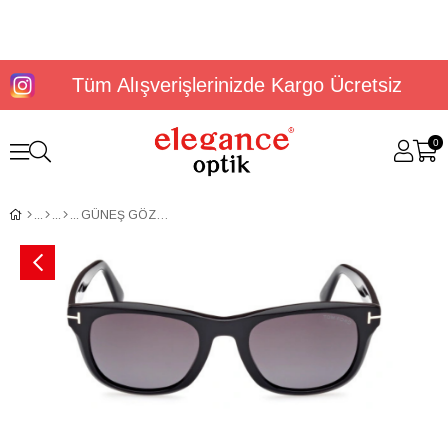
Tüm Alışverişlerinizde Kargo Ücretsiz
0
GÜNEŞ GÖZLÜĞÜ TOMFORD FT10765401B