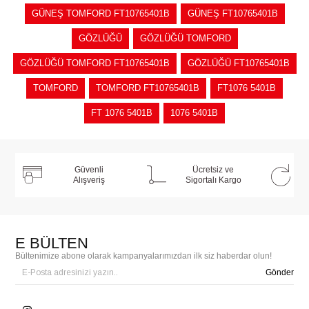
GÜNEŞ TOMFORD FT10765401B
GÜNEŞ FT10765401B
GÖZLÜĞÜ
GÖZLÜĞÜ TOMFORD
GÖZLÜĞÜ TOMFORD FT10765401B
GÖZLÜĞÜ FT10765401B
TOMFORD
TOMFORD FT10765401B
FT1076 5401B
FT 1076 5401B
1076 5401B
Güvenli
Ücretsiz ve
Alışveriş
Sigortalı Kargo
E BÜLTEN
Bültenimize abone olarak kampanyalarımızdan ilk siz haberdar olun!
Gönder