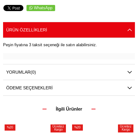
WhatsApp
ÜRÜN ÖZELLIKLERI
Peşin fiyatına 3 taksit seçeneği ile satın alabilirsiniz.
YORUMLAR
(0)
ÖDEME SEÇENEKLERI
İlgili Ürünler
Ücretsiz
Ücretsiz
%20
%20
Kargo
Kargo
İndirim
İndirim