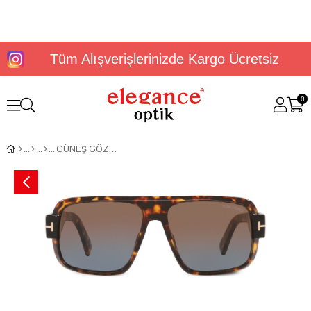
Tüm Alışverişlerinizde Kargo Ücretsiz
0
GÜNEŞ GÖZLÜĞÜ TOMFORD FT11015852F