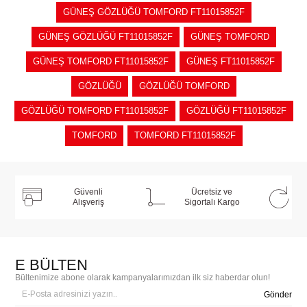
GÜNEŞ GÖZLÜĞÜ TOMFORD FT11015852F
GÜNEŞ GÖZLÜĞÜ FT11015852F
GÜNEŞ TOMFORD
GÜNEŞ TOMFORD FT11015852F
GÜNEŞ FT11015852F
GÖZLÜĞÜ
GÖZLÜĞÜ TOMFORD
GÖZLÜĞÜ TOMFORD FT11015852F
GÖZLÜĞÜ FT11015852F
TOMFORD
TOMFORD FT11015852F
Güvenli
Ücretsiz ve
Alışveriş
Sigortalı Kargo
E BÜLTEN
Bültenimize abone olarak kampanyalarımızdan ilk siz haberdar olun!
Gönder