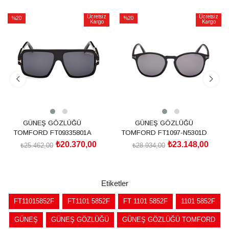
Ücretsiz
Ücretsiz
%20
%20
Kargo
Kargo
İndirim
İndirim
%20İndirim
%20İndirim
GÜNEŞ GÖZLÜĞÜ
GÜNEŞ GÖZLÜĞÜ
TOMFORD FT09335801A
TOMFORD FT1097-N5301D
₺20.370,00
₺23.148,00
₺25.462,00
₺28.934,00
SEPETE EKLE
SEPETE EKLE
Etiketler
FT11015852F
FT1101 5852F
FT 1101 5852F
1101 5852F
GÜNEŞ
GÜNEŞ GÖZLÜĞÜ
GÜNEŞ GÖZLÜĞÜ TOMFORD