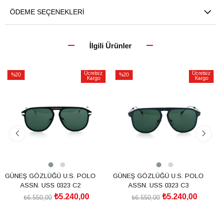
ÖDEME SEÇENEKLERI
İlgili Ürünler
Ücretsiz
Ücretsiz
%20
%20
Kargo
Kargo
İndirim
İndirim
%20İndirim
%20İndirim
GÜNEŞ GÖZLÜĞÜ U.S. POLO
GÜNEŞ GÖZLÜĞÜ U.S. POLO
ASSN. USS 0323 C2
ASSN. USS 0323 C3
₺5.240,00
₺5.240,00
₺6.550,00
₺6.550,00
SEPETE EKLE
SEPETE EKLE