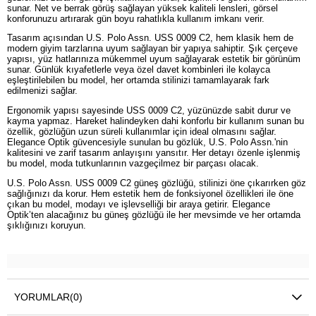
sunar. Net ve berrak görüş sağlayan yüksek kaliteli lensleri, görsel
konforunuzu artırarak gün boyu rahatlıkla kullanım imkanı verir.
Tasarım açısından U.S. Polo Assn. USS 0009 C2, hem klasik hem de
modern giyim tarzlarına uyum sağlayan bir yapıya sahiptir. Şık çerçeve
yapısı, yüz hatlarınıza mükemmel uyum sağlayarak estetik bir görünüm
sunar. Günlük kıyafetlerle veya özel davet kombinleri ile kolayca
eşleştirilebilen bu model, her ortamda stilinizi tamamlayarak fark
edilmenizi sağlar.
Ergonomik yapısı sayesinde USS 0009 C2, yüzünüzde sabit durur ve
kayma yapmaz. Hareket halindeyken dahi konforlu bir kullanım sunan bu
özellik, gözlüğün uzun süreli kullanımlar için ideal olmasını sağlar.
Elegance Optik güvencesiyle sunulan bu gözlük, U.S. Polo Assn.'nin
kalitesini ve zarif tasarım anlayışını yansıtır. Her detayı özenle işlenmiş
bu model, moda tutkunlarının vazgeçilmez bir parçası olacak.
U.S. Polo Assn. USS 0009 C2 güneş gözlüğü, stilinizi öne çıkarırken göz
sağlığınızı da korur. Hem estetik hem de fonksiyonel özellikleri ile öne
çıkan bu model, modayı ve işlevselliği bir araya getirir. Elegance
Optik’ten alacağınız bu güneş gözlüğü ile her mevsimde ve her ortamda
şıklığınızı koruyun.
YORUMLAR
(0)