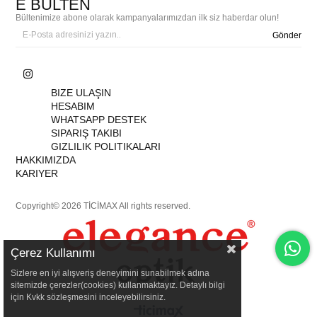
E BÜLTEN
Bültenimize abone olarak kampanyalarımızdan ilk siz haberdar olun!
Gönder
BIZE ULAŞIN
HESABIM
WHATSAPP DESTEK
SIPARIŞ TAKIBI
GIZLILIK POLITIKALARI
HAKKIMIZDA
KARIYER
Copyright© 2026 TİCİMAX All rights reserved.
Çerez Kullanımı
Sizlere en iyi alışveriş deneyimini sunabilmek adına
sitemizde çerezler(cookies) kullanmaktayız. Detaylı bilgi
için Kvkk sözleşmesini inceleyebilirsiniz.