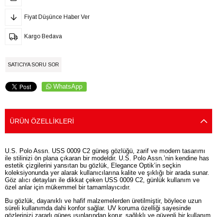
Fiyat Düşünce Haber Ver
Kargo Bedava
SATICIYA SORU SOR
WhatsApp
ÜRÜN ÖZELLIKLERI
U.S. Polo Assn. USS 0009 C2 güneş gözlüğü, zarif ve modern tasarımı
ile stilinizi ön plana çıkaran bir modeldir. U.S. Polo Assn.’nin kendine has
estetik çizgilerini yansıtan bu gözlük, Elegance Optik’in seçkin
koleksiyonunda yer alarak kullanıcılarına kalite ve şıklığı bir arada sunar.
Göz alıcı detayları ile dikkat çeken USS 0009 C2, günlük kullanım ve
özel anlar için mükemmel bir tamamlayıcıdır.
Bu gözlük, dayanıklı ve hafif malzemelerden üretilmiştir, böylece uzun
süreli kullanımda dahi konfor sağlar. UV koruma özelliği sayesinde
gözlerinizi zararlı güneş ışınlarından korur, sağlıklı ve güvenli bir kullanım