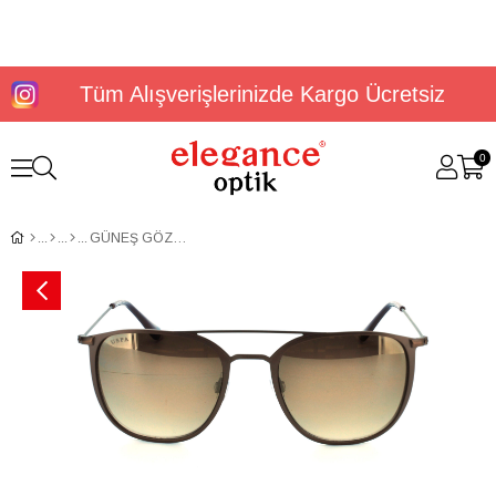
Tüm Alışverişlerinizde Kargo Ücretsiz
0
GÜNEŞ GÖZLÜĞÜ U.S. POLO ASSN. USS 0009 C2