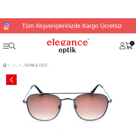
Tüm Alışverişlerinizde Kargo Ücretsiz
0
GÜNEŞ GÖZLÜĞÜ U.S. POLO ASSN. USS 0015 C2