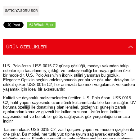
SATICIYA SORU SOR
WhatsApp
ÜRÜN ÖZELLIKLERI
U.S. Polo Assn. USS 0015 C2 güneş gözlüğü, modayı yakından takip
edenler için tasarlanmış, şıklığı ve fonksiyonelliği bir araya getiren özel
bir modeldir. U.S. Polo Assn.'nin ikonik stilini yansıtan bu gözlük,
Elegance Optik'in seçkin koleksiyonunda yer alır ve göz alıcı detayları ile
dikkat çeker. USS 0015 C2, her anınızda tarzınızı vurgulamak ve konforu
yaşamak için ideal bir aksesuardır.
Kaliteli ve dayanıklı malzemelerden üretilen U.S. Polo Assn. USS 0015
C2, hafif yapısı sayesinde uzun süreli kullanımlarda bile konfor sağlar. UV
koruma özelliği ile donatılmış olan lensleri, gözlerinizi güneşin zararlı
ışınlarından korur ve güvenli bir kullanım sunar. Üstün lens kalitesi
sayesinde net ve berrak bir görüş sağlayarak göz yorgunluğunu en aza
indirir.
Tasarım olarak USS 0015 C2, zarif çerçeve yapısı ve modern çizgileri ile
öne çıkar. Bu model, her türlü yüz tipine uyum sağlayarak estetik bir
görünüm sunar. Klasik ve sportif giyimle mükemmel bir uyum yakalayan