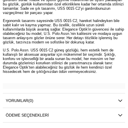
bu gözlük, günlük kullanımdan özel etkinliklere kadar her ortamda stilinizi
tamamlar. Sade ve şık tasarımı, USS 0015 C2’yi gardırobunuzun
vazgeçilmez bir parçası yapar.
Ergonomik tasarımı sayesinde USS 0015 C2, hareket halindeyken bile
sabit kalır ve kayma yapmaz. Bu özellik, özellikle uzun süreli
kullanımlarda büyük avantaj sağlar. Elegance Optik'in güvencesi ile sahip
olabileceğiniz bu model, U.S. Polo Assn.'nin kalitesini ve modaya uygun
tasarım anlayışını gözler önüne serer. Her detayı titizlikle işlenmiş bu
gözlük, tarzınıza modern ve sofistike bir dokunuş katar.
U.S. Polo Assn. USS 0015 C2 güneş gözlüğü, hem estetik hem de
kullanışlı bir aksesuar arayanlar için mükemmel bir seçimdir. Şıklığı,
konforu ve işlevselliği bir arada sunan bu model, her mevsim ve her
durumda gözlerinizi korurken stilinizi de yansıtmanıza olanak tanır.
Elegance Optik’ten alabileceğiniz bu gözlük ile hem kendinizi özel
hissedecek hem de şıklığınızdan ödün vermeyeceksiniz.
YORUMLAR
(0)
ÖDEME SEÇENEKLERI