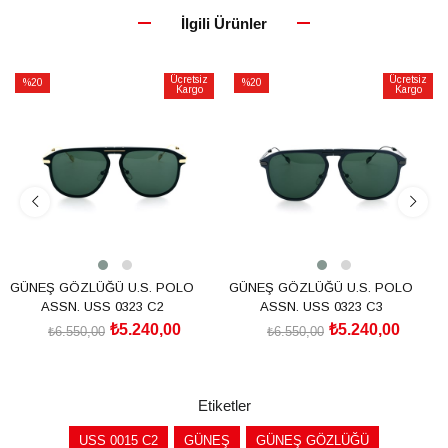
İlgili Ürünler
Ücretsiz
Ücretsiz
%20
%20
Kargo
Kargo
İndirim
İndirim
%20İndirim
%20İndirim
GÜNEŞ GÖZLÜĞÜ U.S. POLO
GÜNEŞ GÖZLÜĞÜ U.S. POLO
ASSN. USS 0323 C2
ASSN. USS 0323 C3
₺5.240,00
₺5.240,00
₺6.550,00
₺6.550,00
SEPETE EKLE
SEPETE EKLE
Etiketler
USS 0015 C2
GÜNEŞ
GÜNEŞ GÖZLÜĞÜ