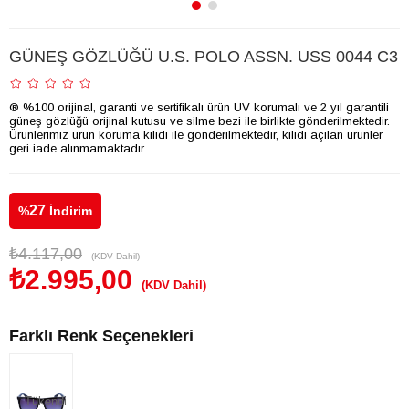
GÜNEŞ GÖZLÜĞÜ U.S. POLO ASSN. USS 0044 C3
® %100 orijinal, garanti ve sertifikalı ürün UV korumalı ve 2 yıl garantili
güneş gözlüğü orijinal kutusu ve silme bezi ile birlikte gönderilmektedir.
Ürünlerimiz ürün koruma kilidi ile gönderilmektedir, kilidi açılan ürünler
geri iade alınmamaktadır.
27
%
İndirim
₺4.117,00
(KDV Dahil)
₺2.995,00
(KDV Dahil)
Farklı Renk Seçenekleri
Tükendi