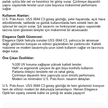
parlak ışıkta bile net ve kesintisiz bir görüş sunar. Çizilmeye dayanıklı
yapısı sayesinde lensler uzun süre boyunca mükemmel performans
sağlar.
Kullanım Alanları:
U.S. Polo Assn. USS 0044 C3 güneş gözlüğü, şehir hayatında, açık hava
etkinliklerinde, tatillerde ve günlük kullanımlarda hem estetik hem de
işlevsel bir seçim sunar. Şık tasarımı ve fonksiyonel yapısı sayesinde
tarzına özen gösteren bireyler için mükemmel bir aksesuardır.
Elegance Optik Güvencesi:
Elegance Optik farkıyla sunulan USS 0044 C3, yalnızca bir aksesuar
değil, gözlerinizi koruyan ve stilinizi güçlendiren bir yardımcıdır. Kaliteli
malzeme ve modern tasarımıyla uzun süreli kullanım sağlar ve tarzınıza
değer katar.
Öne Çıkan Özellikler:
%100 UV koruma sağlayan yüksek kaliteli lensler.
Hafif ve ergonomik çerçeve ile gün boyu konforlu kullanım.
Parlama önleyici lenslerle net ve rahat görüş.
Çizilmeye dayanıklı lens yapısıyla uzun ömürlü performans.
Modern ve minimalist U.S. Polo Assn. tasarım detayları.
U.S. Polo Assn. USS 0044 C3 güneş gözlüğü ile hem gözlerinizi koruyun
hem de stilinizi modern bir dokunuşla tamamlayın. Hemen Elegance
Optik’ten sipariş vererek kalite ve şıklığı bir arada yaşayın!