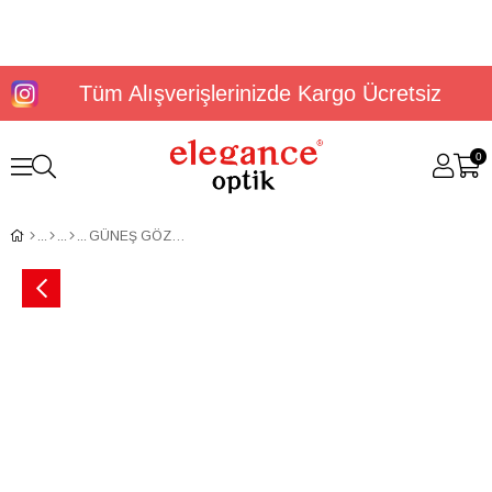
Tüm Alışverişlerinizde Kargo Ücretsiz
0
GÜNEŞ GÖZLÜĞÜ U.S. POLO ASSN. USS 0044 C3