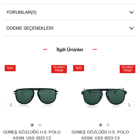
YORUMLAR
(0)
ÖDEME SEÇENEKLERI
İlgili Ürünler
Ücretsiz
Ücretsiz
%20
%20
Kargo
Kargo
İndirim
İndirim
%20İndirim
%20İndirim
GÜNEŞ GÖZLÜĞÜ U.S. POLO
GÜNEŞ GÖZLÜĞÜ U.S. POLO
ASSN. USS 0323 C2
ASSN. USS 0323 C3