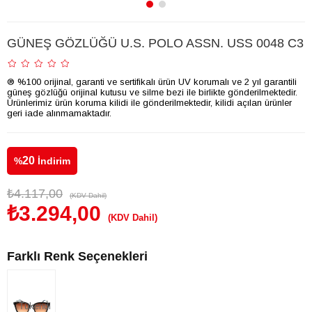
GÜNEŞ GÖZLÜĞÜ U.S. POLO ASSN. USS 0048 C3
® %100 orijinal, garanti ve sertifikalı ürün UV korumalı ve 2 yıl garantili
güneş gözlüğü orijinal kutusu ve silme bezi ile birlikte gönderilmektedir.
Ürünlerimiz ürün koruma kilidi ile gönderilmektedir, kilidi açılan ürünler
geri iade alınmamaktadır.
20
%
İndirim
₺4.117,00
(KDV Dahil)
₺3.294,00
(KDV Dahil)
Farklı Renk Seçenekleri
Tükendi