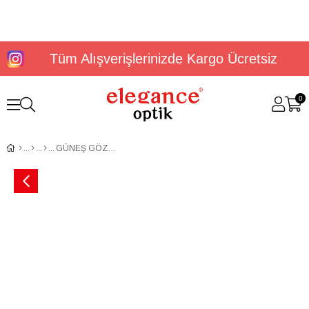
Tüm Alışverişlerinizde Kargo Ücretsiz
0
GÜNEŞ GÖZLÜĞÜ U.S. POLO ASSN. USS 0048 C3