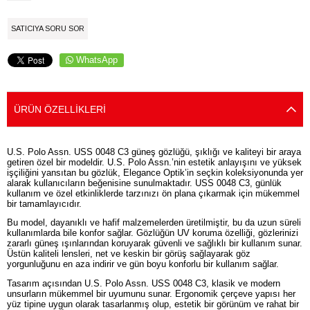
SATICIYA SORU SOR
WhatsApp
ÜRÜN ÖZELLIKLERI
U.S. Polo Assn. USS 0048 C3 güneş gözlüğü, şıklığı ve kaliteyi bir araya
getiren özel bir modeldir. U.S. Polo Assn.’nin estetik anlayışını ve yüksek
işçiliğini yansıtan bu gözlük, Elegance Optik’in seçkin koleksiyonunda yer
alarak kullanıcıların beğenisine sunulmaktadır. USS 0048 C3, günlük
kullanım ve özel etkinliklerde tarzınızı ön plana çıkarmak için mükemmel
bir tamamlayıcıdır.
Bu model, dayanıklı ve hafif malzemelerden üretilmiştir, bu da uzun süreli
kullanımlarda bile konfor sağlar. Gözlüğün UV koruma özelliği, gözlerinizi
zararlı güneş ışınlarından koruyarak güvenli ve sağlıklı bir kullanım sunar.
Üstün kaliteli lensleri, net ve keskin bir görüş sağlayarak göz
yorgunluğunu en aza indirir ve gün boyu konforlu bir kullanım sağlar.
Tasarım açısından U.S. Polo Assn. USS 0048 C3, klasik ve modern
unsurların mükemmel bir uyumunu sunar. Ergonomik çerçeve yapısı her
yüz tipine uygun olarak tasarlanmış olup, estetik bir görünüm ve rahat bir