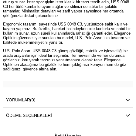
oturuş sunar. İster spor giyim ister klasik bir tarzı tercih edin, USS 0048
C3 her türlü kombinle uyum sağlar ve stilinizi sofistike bir şekilde
tamamlar. Minimalist detayları ve zarif yapısı sayesinde her ortamda
şıklığınızla dikkat çekeceksiniz.
Ergonomik tasarımı sayesinde USS 0048 C3, yüzünüzde sabit kalır ve
kayma yapmaz. Bu özellik, hareket halindeyken bile konforlu ve sabit bir
kullanım sunar, uzun süreli kullanımlarda rahatlığı garanti eder. Elegance
Optik’in güvencesiyle sunulan bu model, U.S. Polo Assn.’nin tasarım ve
kalitede mükemmeliyetini yansıtır.
U.S. Polo Assn. USS 0048 C3 güneş gözlüğü, estetik ve işlevselliği bir
arada arayanlar için ideal bir seçimdir. Her mevsimde ve her durumda
gözlerinizi koruyarak tarzınızı yansıtmanıza olanak tanır. Elegance
Optik’ten alacağınız bu gözlük ile hem şıklığınızı koruyun hem de göz
sağlığınızı güvence altına alın.
YORUMLAR
(0)
ÖDEME SEÇENEKLERI