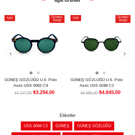
İlgili Ürünler
Ücretsiz
Ücretsiz
%20
%20
Kargo
Kargo
İndirim
İndirim
%20İndirim
%20İndirim
GÜNEŞ GÖZLÜĞÜ U.S. Polo
GÜNEŞ GÖZLÜĞÜ U.S. Polo
Assn USS 0063 C9
Assn USS 0288 C2
₺3.294,00
₺4.845,00
₺4.117,00
₺6.056,00
SEPETE EKLE
SEPETE EKLE
Etiketler
USS 0048 C3
GÜNEŞ
GÜNEŞ GÖZLÜĞÜ