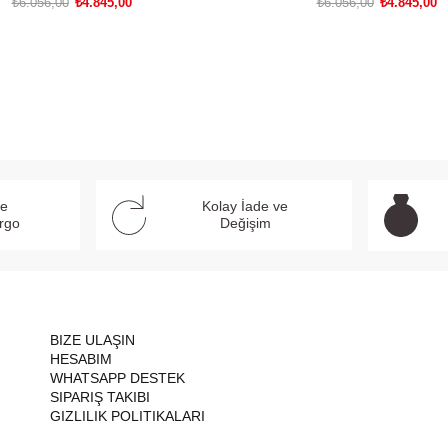
₺6.056,00
₺4.845,00
₺6.056,00
₺4.845,00
SEPETE EKLE
SEPETE EKLE
ve
Kolay İade ve
argo
Değişim
BIZE ULAŞIN
HESABIM
WHATSAPP DESTEK
SIPARIŞ TAKIBI
GIZLILIK POLITIKALARI