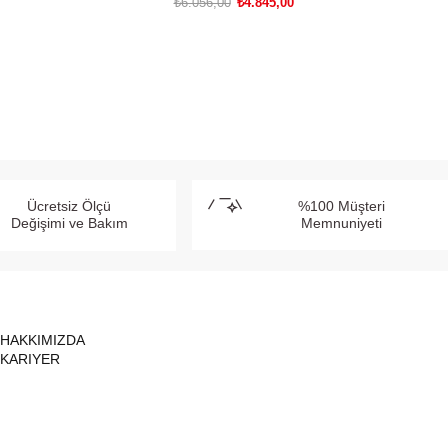
₺6.056,00
₺4.845,00
SEPETE EKLE
Ücretsiz Ölçü
%100 Müşteri
Değişimi ve Bakım
Memnuniyeti
HAKKIMIZDA
KARIYER