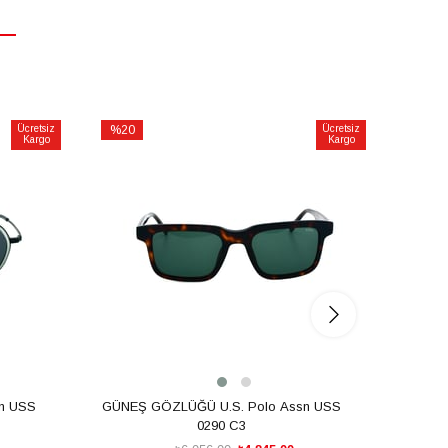
Ücretsiz
%20
Ücretsiz
%20
Kargo
Kargo
İndirim
İndirim
%20İndirim
%20İnd
n USS
GÜNEŞ GÖZLÜĞÜ U.S. Polo Assn USS
GÜNEŞ
0290 C3