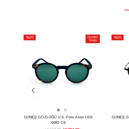
%20
Ücretsiz
%20
Kargo
İndirim
İndirim
%20İndirim
%20İndiri
GÜNEŞ GÖZLÜĞÜ U.S. Polo Assn USS
GÜNEŞ GÖ
0063 C9