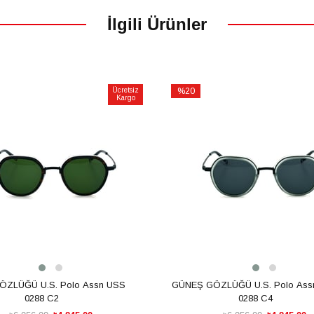
İlgili Ürünler
Ücretsiz
%20
Kargo
İndirim
m
%20İndirim
ZLÜĞÜ U.S. Polo Assn USS
GÜNEŞ GÖZLÜĞÜ U.S. Polo Ass
0288 C2
0288 C4