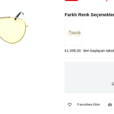
İndirim
Farklı Renk Seçenekler
Tükendi
₺1.098,00
`den başlayan taksit
Ü
Favorilere Ekle