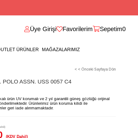
Üye Girişi
Favorilerim
Sepetim
0
UTLET ÜRÜNLER
MAĞAZALARIMIZ
< < Önceki Sayfaya Dön
 POLO ASSN. USS 0057 C4
ikalı ürün UV korumalı ve 2 yıl garantili güneş gözlüğü orijinal
gönderilmektedir. Ürünlerimiz ürün koruma kilidi ile
ünler geri iade alınmamaktadır.
hil)
0
(KDV Dahil)