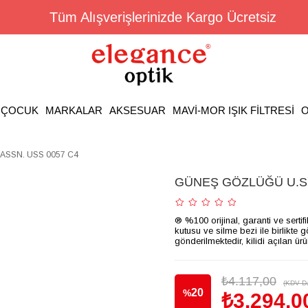
Tüm Alışverişlerinizde Kargo Ücretsiz
ÇOCUK
MARKALAR
AKSESUAR
MAVİ-MOR IŞIK FİLTRESİ
O
ASSN. USS 0057 C4
GÜNEŞ GÖZLÜĞÜ U.S.
® %100 orijinal, garanti ve sertif
kutusu ve silme bezi ile birlikte 
gönderilmektedir, kilidi açılan ür
₺4.117,00
(KDV Da
20
%
₺3.294,0