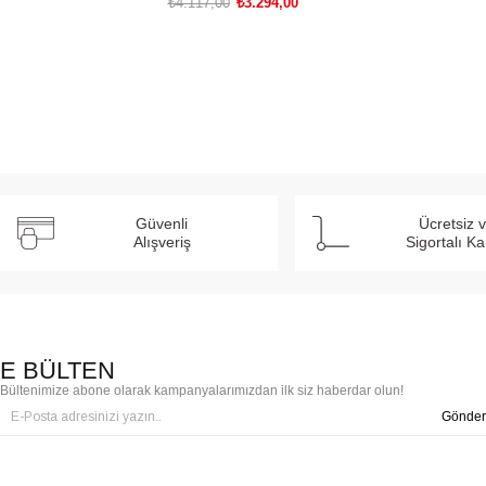
₺4.117,00
₺3.294,00
SEPETE EKLE
Güvenli
Ücretsiz 
Alışveriş
Sigortalı K
E BÜLTEN
Bültenimize abone olarak kampanyalarımızdan ilk siz haberdar olun!
Gönder