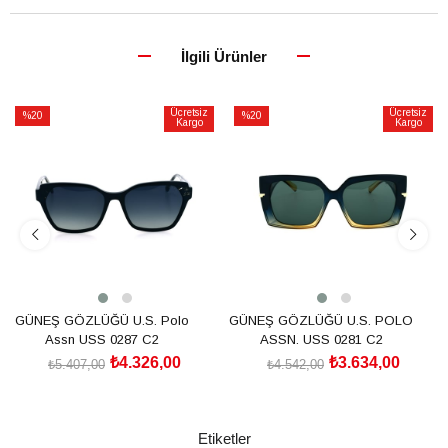
İlgili Ürünler
Ücretsiz
Ücretsiz
%20
%20
Kargo
Kargo
İndirim
İndirim
%20İndirim
%20İndirim
GÜNEŞ GÖZLÜĞÜ U.S. Polo
GÜNEŞ GÖZLÜĞÜ U.S. POLO
Assn USS 0287 C2
ASSN. USS 0281 C2
₺4.326,00
₺3.634,00
₺5.407,00
₺4.542,00
SEPETE EKLE
SEPETE EKLE
Etiketler