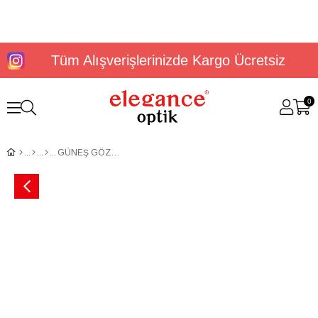
Tüm Alışverişlerinizde Kargo Ücretsiz
0
GÜNEŞ GÖZLÜĞÜ U.S. POLO ASSN. USS 0060 C4