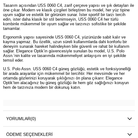
Tasarım açısından USS 0060 C4, zarif çerçeve yapısı ve şık detayları ile
öne çıkar. Modern ve klasik çizgileri birleştiren bu model, her yüz tipine
uyum sağlar ve estetik bir görünüm sunar. İster sportif bir tarzı tercih
edin, ister daha klasik bir stil benimseyin, USS 0060 C4 her türlü
kombinle mükemmel bir uyum sağlar ve tarzınızı sofistike bir şekilde
tamamlar.
Ergonomik yapısı sayesinde USS 0060 C4, yüzünüzde sabit kalır ve
kayma yapmaz. Bu özellik, uzun süreli kullanımlarda dahi konforlu bir
deneyim sunarak hareket halindeyken bile güvenli ve rahat bir kullanım
sağlar. Elegance Optik’in güvencesiyle sunulan bu model, U.S. Polo
Assn.’nin kalite ve tasarımda mükemmeliyet anlayışını en iyi şekilde
temsil eder.
U.S. Polo Assn. USS 0060 C4 güneş gözlüğü, estetik ve fonksiyonelliği
bir arada arayanlar için mükemmel bir tercihtir. Her mevsimde ve her
ortamda gözlerinizi koruyarak şıklığınızı ön plana çıkarır. Elegance
Optik’ten alacağınız bu güneş gözlüğü ile hem göz sağlığınızı koruyun
hem de tarzınıza modern bir dokunuş katın.
YORUMLAR
(0)
ÖDEME SEÇENEKLERI