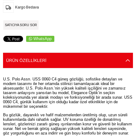
Kargo Bedava
SATICIYA SORU SOR
WhatsApp
ÜRÜN ÖZELLIKLERI
U.S. Polo Assn. USS 0060 C4 güneş gözlüğü, sofistike detayları ve
modern tasarımı ile her ortamda stilinizi tamamlayacak ideal bir
aksesuardır. U.S. Polo Assn.’nin yüksek kaliteli işçiliğini ve zamansız
tasarım anlayışını yansıtan bu model, Elegance Optik’in seçkin
koleksiyonunda yer alarak modayı ve fonksiyonelliği bir arada sunar. USS
0060 C4, günlük kullanım için olduğu kadar özel etkinlikler için de
mükemmel bir seçenektir.
Bu gözlük, dayanıklı ve hafif malzemelerden üretilmiş olup, uzun süreli
kullanımlarda dahi rahatlık sağlar. UV koruma özelliği ile donatılmış
lensleri, gözlerinizi zararlı güneş ışınlarından korur ve güvenli bir kullanım
sunar. Net ve berrak görüş sağlayan yüksek kaliteli lensleri sayesinde,
göz yorgunluğunu en aza indirir ve gün boyu konforlu bir deneyim sunar.