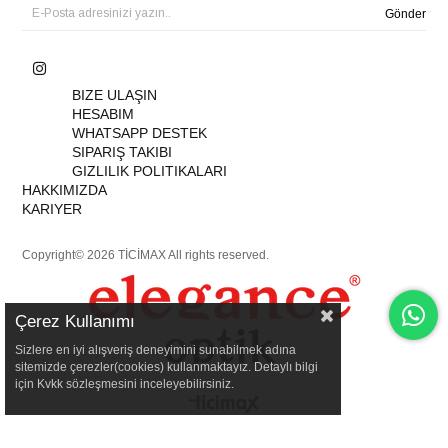
Gönder
BIZE ULAŞIN
HESABIM
WHATSAPP DESTEK
SIPARIŞ TAKIBI
GIZLILIK POLITIKALARI
HAKKIMIZDA
KARIYER
Copyright© 2026 TİCİMAX All rights reserved.
Çerez Kullanımı
Sizlere en iyi alışveriş deneyimini sunabilmek adına
sitemizde çerezler(cookies) kullanmaktayız. Detaylı bilgi
için Kvkk sözleşmesini inceleyebilirsiniz.