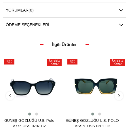
YORUMLAR
(0)
ÖDEME SEÇENEKLERI
İlgili Ürünler
Ücretsiz
Ücretsiz
%20
%20
Kargo
Kargo
İndirim
İndirim
%20İndirim
%20İndirim
GÜNEŞ GÖZLÜĞÜ U.S. Polo
GÜNEŞ GÖZLÜĞÜ U.S. POLO
Assn USS 0287 C2
ASSN. USS 0281 C2