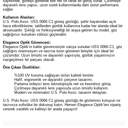
sayesinde, güneşli günlerde bile net ve rahat bir görüş sunar. Çizilmeye
dayanıklı lens yapısı, uzun süreli kullanımlarda dahi üstün performans
sağlar.
Kullanım Alanları:
U.S. Polo Assn. USS 0066 C1 güneş gözlüğü, şehir hayatından açık
hava etkinliklerine, tatillerden günlük kullanıma kadar her alanda ideal bir
aksesuardır. Şıklığı ve fonksiyonelliği bir araya getiren bu model, göz
sağlığınızı korurken stilinizi güçlendirir.
Elegance Optik Güvencesi:
Elegance Optik’in kalite güvencesiyle satışa sunulan USS 0066 C1, göz
sağlığını önemseyen ve tarzına özen gösteren bireyler için ideal bir
çözümdür. Uzun ömürlü ve dayanıklı yapısıyla, günlük yaşamınızın
vazgeçilmez bir parçası olacak.
Öne Çıkan Özellikler:
%100 UV koruma sağlayan üstün kaliteli lensler.
Hafif, ergonomik ve dayanıklı çerçeve tasarımı.
Parlama önleyici lens teknolojisiyle net ve kesintisiz görüş.
Çizilmeye dayanıklı lens yapısıyla uzun ömürlü kullanım.
Modern ve minimalist U.S. Polo Assn. tasarım detayları.
U.S. Polo Assn. USS 0066 C1 güneş gözlüğü ile gözlerinizi koruyun ve
tarzınıza sofistike bir dokunuş katın. Hemen Elegance Optik’ten sipariş
vererek zarafeti ve kaliteyi bir arada yaşayın!