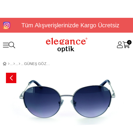
Tüm Alışverişlerinizde Kargo Ücretsiz
0
GÜNEŞ GÖZLÜĞÜ U.S. POLO ASSN. USS 0066 C1