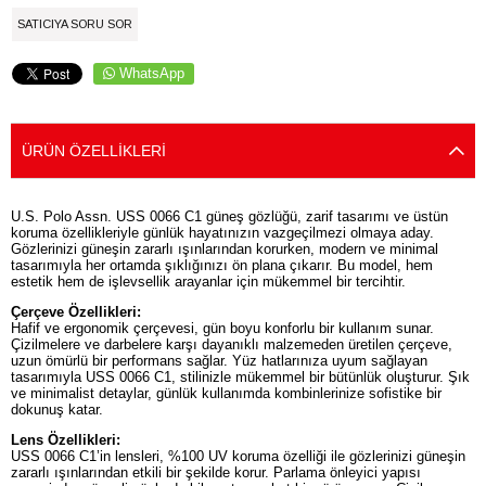
SATICIYA SORU SOR
WhatsApp
ÜRÜN ÖZELLIKLERI
U.S. Polo Assn. USS 0066 C1 güneş gözlüğü, zarif tasarımı ve üstün
koruma özellikleriyle günlük hayatınızın vazgeçilmezi olmaya aday.
Gözlerinizi güneşin zararlı ışınlarından korurken, modern ve minimal
tasarımıyla her ortamda şıklığınızı ön plana çıkarır. Bu model, hem
estetik hem de işlevsellik arayanlar için mükemmel bir tercihtir.
Çerçeve Özellikleri:
Hafif ve ergonomik çerçevesi, gün boyu konforlu bir kullanım sunar.
Çizilmelere ve darbelere karşı dayanıklı malzemeden üretilen çerçeve,
uzun ömürlü bir performans sağlar. Yüz hatlarınıza uyum sağlayan
tasarımıyla USS 0066 C1, stilinizle mükemmel bir bütünlük oluşturur. Şık
ve minimalist detaylar, günlük kullanımda kombinlerinize sofistike bir
dokunuş katar.
Lens Özellikleri:
USS 0066 C1’in lensleri, %100 UV koruma özelliği ile gözlerinizi güneşin
zararlı ışınlarından etkili bir şekilde korur. Parlama önleyici yapısı