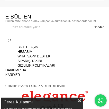
E BÜLTEN
Bültenimize abone olarak kampanyalarımızdan ilk siz haberdar olun!
Gönder
BIZE ULAŞIN
HESABIM
WHATSAPP DESTEK
SIPARIŞ TAKIBI
GIZLILIK POLITIKALARI
HAKKIMIZDA
KARIYER
Copyright© 2026 TİCİMAX All rights reserved.
Çerez Kullanımı