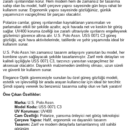
zararlı ışınlarından korur. Hem modern hem de zamansız bir tasarıma
sahip olan bu model, hafif çerçeve yapısı sayesinde gün boyu rahat bir
kullanım sunar. Ergonomik yapısı sayesinde gözlüğünüz, günlük
yaşamınızın vazgeçilmez bir parçası olacaktır.
Polarize camlar, güneş ışınlarından kaynaklanan yansımaları ve
parlamaları etkili bir şekilde azaltır, açık havada net ve keskin bir görüş
sağlar. UV400 koruma özelliği ise zararlı ultraviyole ışınlarını engelleyerek
gözlerinizi güvence altına alır. U.S. Polo Assn. USS 0071 C3 güneş
gözlüğü, açık hava aktivitelerinde, tatillerde ve şehir yaşamında ideal bir
kullanım sunar.
U.S. Polo Assn.'nin zamansız tasarım anlayışını yansıtan bu model, her
kombine uyum sağlayacak şekilde tasarlanmıştır. Zarif renk detayları ve
kaliteli işçiliğiyle USS 0071 C3, tarzınızı yansıtan vazgeçilmez bir
aksesuar olacaktır. Dayanıklı malzemeden üretilmiş olması, uzun süreli
ve güvenli bir kullanım sunar.
Elegance Optik güvencesiyle sunulan bu özel güneş gözlüğü modeli,
estetik ve işlevselliği bir arada arayan kullanıcılar için ideal bir tercihtir.
Şimdi sipariş vererek bu benzersiz tasarıma sahip olun ve fark yaratın!
Öne Çıkan Özellikler:
Marka:
U.S. Polo Assn.
Model Kodu:
USS 0071 C3
UV Koruması:
UV400
Cam Özelliği:
Polarize, yansıma önleyici net görüş teknolojisi
Çerçeve Yapısı:
Hafif, ergonomik ve dayanıklı tasarım
Tasarım:
Zarif ve modern detaylarla tamamlanmış stil sahibi
görünüm