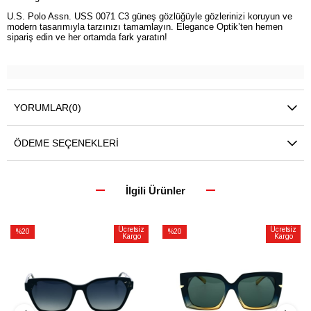
U.S. Polo Assn. USS 0071 C3 güneş gözlüğüyle gözlerinizi koruyun ve
modern tasarımıyla tarzınızı tamamlayın. Elegance Optik’ten hemen
sipariş edin ve her ortamda fark yaratın!
YORUMLAR
(0)
ÖDEME SEÇENEKLERI
İlgili Ürünler
Ücretsiz
Ücretsiz
%20
%20
Kargo
Kargo
İndirim
İndirim
%20İndirim
%20İndirim