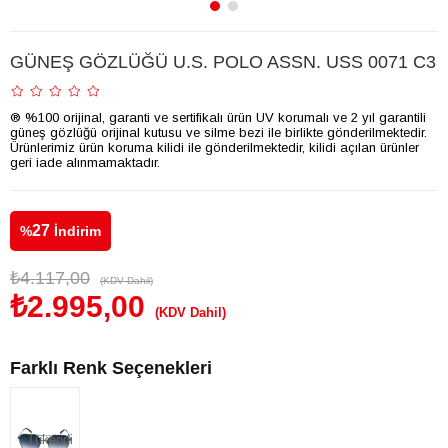
GÜNEŞ GÖZLÜĞÜ U.S. POLO ASSN. USS 0071 C3
® %100 orijinal, garanti ve sertifikalı ürün UV korumalı ve 2 yıl garantili
güneş gözlüğü orijinal kutusu ve silme bezi ile birlikte gönderilmektedir.
Ürünlerimiz ürün koruma kilidi ile gönderilmektedir, kilidi açılan ürünler
geri iade alınmamaktadır.
27
%
İndirim
₺4.117,00
(KDV Dahil)
₺2.995,00
(KDV Dahil)
Farklı Renk Seçenekleri
Tükendi