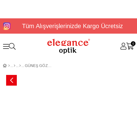
Tüm Alışverişlerinizde Kargo Ücretsiz
0
GÜNEŞ GÖZLÜĞÜ U.S. POLO ASSN. USS 0071 C3