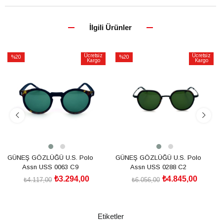
İlgili Ürünler
Ücretsiz
Ücretsiz
%20
%20
Kargo
Kargo
İndirim
İndirim
%20İndirim
%20İndirim
GÜNEŞ GÖZLÜĞÜ U.S. Polo
GÜNEŞ GÖZLÜĞÜ U.S. Polo
Assn USS 0063 C9
Assn USS 0288 C2
₺3.294,00
₺4.845,00
₺4.117,00
₺6.056,00
SEPETE EKLE
SEPETE EKLE
Etiketler