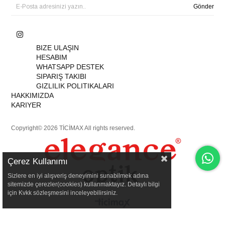
Gönder
BIZE ULAŞIN
HESABIM
WHATSAPP DESTEK
SIPARIŞ TAKIBI
GIZLILIK POLITIKALARI
HAKKIMIZDA
KARIYER
Copyright© 2026 TİCİMAX All rights reserved.
Çerez Kullanımı
Sizlere en iyi alışveriş deneyimini sunabilmek adına
sitemizde çerezler(cookies) kullanmaktayız. Detaylı bilgi
için Kvkk sözleşmesini inceleyebilirsiniz.