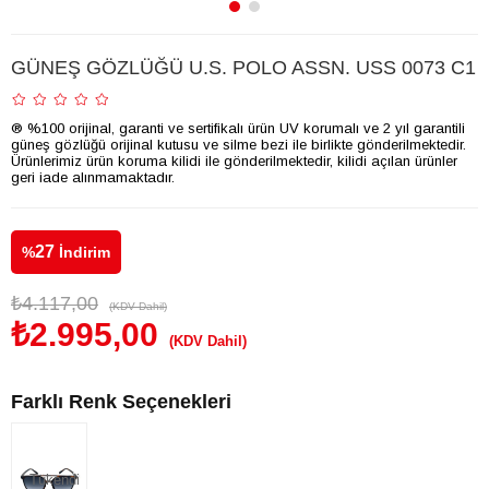
GÜNEŞ GÖZLÜĞÜ U.S. POLO ASSN. USS 0073 C1
® %100 orijinal, garanti ve sertifikalı ürün UV korumalı ve 2 yıl garantili
güneş gözlüğü orijinal kutusu ve silme bezi ile birlikte gönderilmektedir.
Ürünlerimiz ürün koruma kilidi ile gönderilmektedir, kilidi açılan ürünler
geri iade alınmamaktadır.
27
%
İndirim
₺4.117,00
(KDV Dahil)
₺2.995,00
(KDV Dahil)
Farklı Renk Seçenekleri
Tükendi