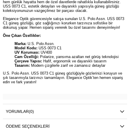
hem günlük hayatta hem de özel davetlerde rahatlıkla kullanabilirsiniz.
USS 0073 C1, estetik detayları ve dayanıklı yapısıyla güneş gözlüğü
koleksiyonunuzun vazgeçilmez bir parçası olacak.
Elegance Optik güvencesiyle satışa sunulan U.S. Polo Assn. USS 0073
C1 güneş gözlüğü, göz sağlığınızı korurken tarzınıza sofistike bir
dokunuş yapar. Hemen sipariş vererek bu özel tasarımı deneyimleyin!
Öne Çıkan Özellikler:
Marka:
U.S. Polo Assn.
Model Kodu:
USS 0073 C1
UV Koruması:
UV400
Cam Özelliği:
Polarize, yansıma azaltan net görüş teknolojisi
Çerçeve Yapısı:
Hafif, ergonomik ve dayanıklı tasarım
Tasarım:
Modern çizgilerle zarif ve zamansız detaylar
U.S. Polo Assn. USS 0073 C1 güneş gözlüğüyle gözlerinizi koruyun ve
şık tasarımıyla tarzınızı tamamlayın. Elegance Optik’ten hemen sipariş
edin ve fark yaratın!
YORUMLAR
(0)
ÖDEME SEÇENEKLERI