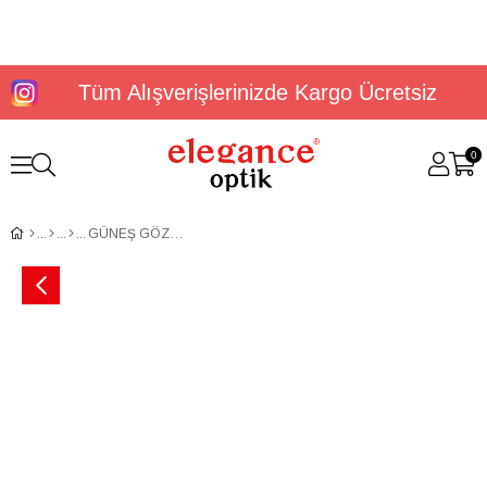
Tüm Alışverişlerinizde Kargo Ücretsiz
0
GÜNEŞ GÖZLÜĞÜ U.S. POLO ASSN. USS 0073 C1