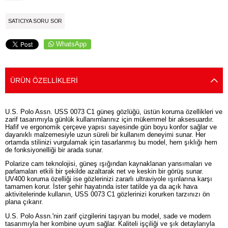
SATICIYA SORU SOR
WhatsApp
ÜRÜN ÖZELLIKLERI
U.S. Polo Assn. USS 0073 C1 güneş gözlüğü, üstün koruma özellikleri ve
zarif tasarımıyla günlük kullanımlarınız için mükemmel bir aksesuardır.
Hafif ve ergonomik çerçeve yapısı sayesinde gün boyu konfor sağlar ve
dayanıklı malzemesiyle uzun süreli bir kullanım deneyimi sunar. Her
ortamda stilinizi vurgulamak için tasarlanmış bu model, hem şıklığı hem
de fonksiyonelliği bir arada sunar.
Polarize cam teknolojisi, güneş ışığından kaynaklanan yansımaları ve
parlamaları etkili bir şekilde azaltarak net ve keskin bir görüş sunar.
UV400 koruma özelliği ise gözlerinizi zararlı ultraviyole ışınlarına karşı
tamamen korur. İster şehir hayatında ister tatilde ya da açık hava
aktivitelerinde kullanın, USS 0073 C1 gözlerinizi korurken tarzınızı ön
plana çıkarır.
U.S. Polo Assn.'nin zarif çizgilerini taşıyan bu model, sade ve modern
tasarımıyla her kombine uyum sağlar. Kaliteli işçiliği ve şık detaylarıyla