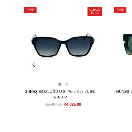
%20
Ücretsiz
%20
Kargo
İndirim
İndirim
%20İndirim
%20İndiri
GÜNEŞ GÖZLÜĞÜ U.S. Polo Assn USS
GÜNEŞ 
0287 C2
₺5.407,00
₺4.326,00
SEPETE EKLE