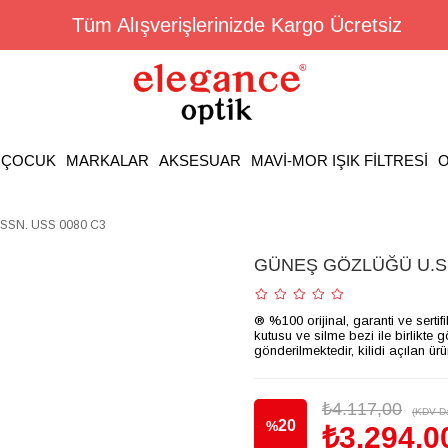
Tüm Alışverişlerinizde Kargo Ücretsiz
ÇOCUK
MARKALAR
AKSESUAR
MAVİ-MOR IŞIK FİLTRESİ
O
SSN. USS 0080 C3
GÜNEŞ GÖZLÜĞÜ U.S.
® %100 orijinal, garanti ve sertif
kutusu ve silme bezi ile birlikte 
gönderilmektedir, kilidi açılan ür
₺4.117,00
(KDV Da
20
%
₺3.294,0