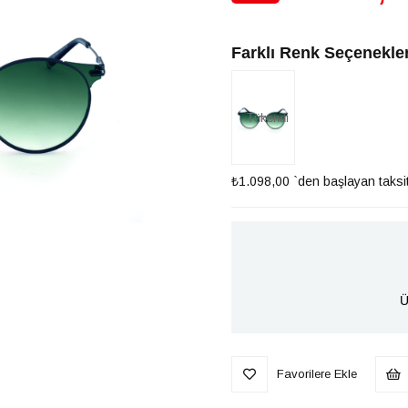
İndirim
Farklı Renk Seçenekler
Tükendi
₺1.098,00
`den başlayan taksit
Ü
Favorilere Ekle