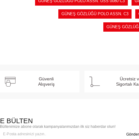
GÜNEŞ GÖZLÜĞÜ POLO ASSN. USS 0080 C3
G
GÜNEŞ GÖZLÜĞÜ POLO ASSN. C3
GÜNEŞ GÖZLÜĞ
Güvenli
Ücretsiz 
Alışveriş
Sigortalı K
E BÜLTEN
Bültenimize abone olarak kampanyalarımızdan ilk siz haberdar olun!
Gönder