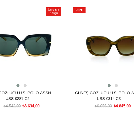
Ücretsiz
%20
Kargo
İndirim
m
%20İndirim
GÖZLÜĞÜ U.S. POLO ASSN.
GÜNEŞ GÖZLÜĞÜ U.S. POLO A
USS 0281 C2
USS 0314 C3
₺4.542,00
₺3.634,00
₺6.056,00
₺4.845,00
SEPETE EKLE
SEPETE EKLE