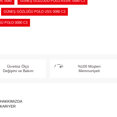
. 0080
GÜNEŞ GÖZLÜĞÜ POLO ASSN. 0080 C3
GÜNEŞ GÖZLÜĞÜ POLO USS 0080 C3
Ü POLO 0080 C3
Ücretsiz Ölçü
%100 Müşteri
Değişimi ve Bakım
Memnuniyeti
HAKKIMIZDA
KARIYER