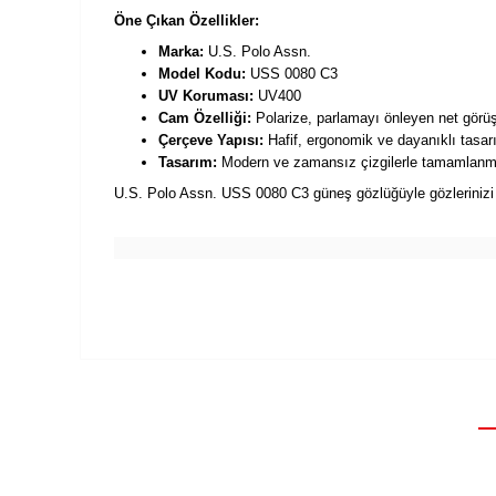
Öne Çıkan Özellikler:
Marka:
U.S. Polo Assn.
Model Kodu:
USS 0080 C3
UV Koruması:
UV400
Cam Özelliği:
Polarize, parlamayı önleyen net görüş
Çerçeve Yapısı:
Hafif, ergonomik ve dayanıklı tasar
Tasarım:
Modern ve zamansız çizgilerle tamamlanm
U.S. Polo Assn. USS 0080 C3 güneş gözlüğüyle gözlerinizi ko