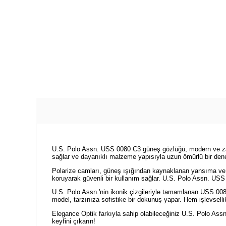
U.S. Polo Assn. USS 0080 C3 güneş gözlüğü, modern ve zari
sağlar ve dayanıklı malzeme yapısıyla uzun ömürlü bir dene
Polarize camları, güneş ışığından kaynaklanan yansıma ve parl
koruyarak güvenli bir kullanım sağlar. U.S. Polo Assn. USS 0
U.S. Polo Assn.'nin ikonik çizgileriyle tamamlanan USS 008
model, tarzınıza sofistike bir dokunuş yapar. Hem işlevsell
Elegance Optik farkıyla sahip olabileceğiniz U.S. Polo Assn
keyfini çıkarın!