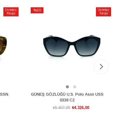
Ücretsiz
%20
Ücretsiz
%20
Kargo
Kargo
İndirim
İndirim
%20İndirim
%20İnd
SSN.
GÜNEŞ GÖZLÜĞÜ U.S. Polo Assn USS
GÜNEŞ
0338 C2
₺5.407,00
₺4.326,00
SEPETE EKLE