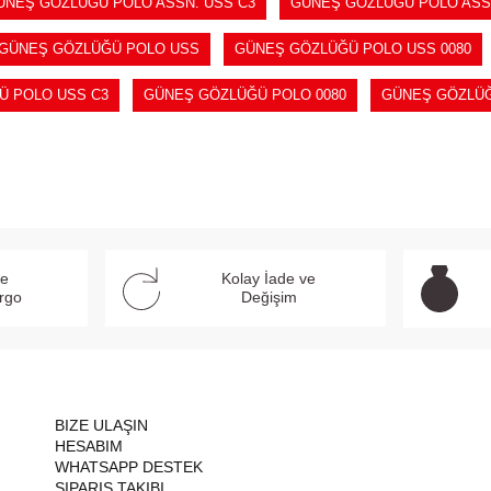
ÜNEŞ GÖZLÜĞÜ POLO ASSN. USS C3
GÜNEŞ GÖZLÜĞÜ POLO ASSN
GÜNEŞ GÖZLÜĞÜ POLO USS
GÜNEŞ GÖZLÜĞÜ POLO USS 0080
Ü POLO USS C3
GÜNEŞ GÖZLÜĞÜ POLO 0080
GÜNEŞ GÖZLÜĞ
ve
Kolay İade ve
argo
Değişim
BIZE ULAŞIN
HESABIM
WHATSAPP DESTEK
SIPARIŞ TAKIBI