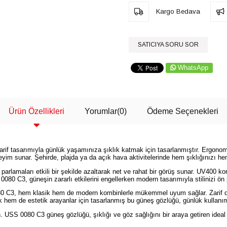
Kargo Bedava
SATICIYA SORU SOR
WhatsApp
Ürün Özellikleri
Yorumlar
(0)
Ödeme Seçenekleri
f tasarımıyla günlük yaşamınıza şıklık katmak için tasarlanmıştır. Ergonom
yim sunar. Şehirde, plajda ya da açık hava aktivitelerinde hem şıklığınızı 
amaları etkili bir şekilde azaltarak net ve rahat bir görüş sunar. UV400 koruma
080 C3, güneşin zararlı etkilerini engellerken modern tasarımıyla stilinizi ön 
0 C3, hem klasik hem de modern kombinlerle mükemmel uyum sağlar. Zarif detayl
ik hem de estetik arayanlar için tasarlanmış bu güneş gözlüğü, günlük kullanı
. USS 0080 C3 güneş gözlüğü, şıklığı ve göz sağlığını bir araya getiren ideal