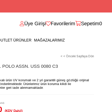
Üye Girişi
Favorilerim
Sepetim
0
UTLET ÜRÜNLER
MAĞAZALARIMIZ
< < Önceki Sayfaya Dön
 POLO ASSN. USS 0080 C3
ikalı ürün UV korumalı ve 2 yıl garantili güneş gözlüğü orijinal
gönderilmektedir. Ürünlerimiz ürün koruma kilidi ile
ünler geri iade alınmamaktadır.
hil)
0
(KDV Dahil)