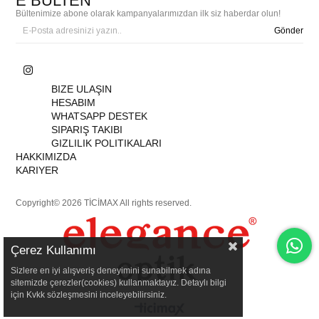
E BÜLTEN
Bültenimize abone olarak kampanyalarımızdan ilk siz haberdar olun!
Gönder
BIZE ULAŞIN
HESABIM
WHATSAPP DESTEK
SIPARIŞ TAKIBI
GIZLILIK POLITIKALARI
HAKKIMIZDA
KARIYER
Copyright© 2026 TİCİMAX All rights reserved.
Çerez Kullanımı
Sizlere en iyi alışveriş deneyimini sunabilmek adına
sitemizde çerezler(cookies) kullanmaktayız. Detaylı bilgi
için Kvkk sözleşmesini inceleyebilirsiniz.