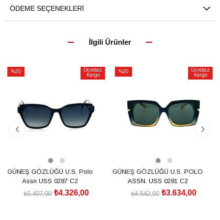
ÖDEME SEÇENEKLERI
İlgili Ürünler
Ücretsiz
Ücretsiz
%20
%20
Kargo
Kargo
İndirim
İndirim
%20İndirim
%20İndirim
GÜNEŞ GÖZLÜĞÜ U.S. Polo
GÜNEŞ GÖZLÜĞÜ U.S. POLO
Assn USS 0287 C2
ASSN. USS 0281 C2
₺4.326,00
₺3.634,00
₺5.407,00
₺4.542,00
SEPETE EKLE
SEPETE EKLE