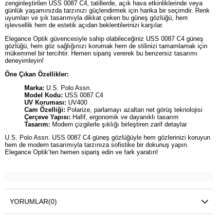
zenginleştirilen USS 0087 C4, tatillerde, açık hava etkinliklerinde veya
günlük yaşamınızda tarzınızı güçlendirmek için harika bir seçimdir. Renk
uyumları ve şık tasarımıyla dikkat çeken bu güneş gözlüğü, hem
işlevsellik hem de estetik açıdan beklentilerinizi karşılar.
Elegance Optik güvencesiyle sahip olabileceğiniz USS 0087 C4 güneş
gözlüğü, hem göz sağlığınızı korumak hem de stilinizi tamamlamak için
mükemmel bir tercihtir. Hemen sipariş vererek bu benzersiz tasarımı
deneyimleyin!
Öne Çıkan Özellikler:
Marka:
U.S. Polo Assn.
Model Kodu:
USS 0087 C4
UV Koruması:
UV400
Cam Özelliği:
Polarize, parlamayı azaltan net görüş teknolojisi
Çerçeve Yapısı:
Hafif, ergonomik ve dayanıklı tasarım
Tasarım:
Modern çizgilerle şıklığı birleştiren zarif detaylar
U.S. Polo Assn. USS 0087 C4 güneş gözlüğüyle hem gözlerinizi koruyun
hem de modern tasarımıyla tarzınıza sofistike bir dokunuş yapın.
Elegance Optik’ten hemen sipariş edin ve fark yaratın!
YORUMLAR
(0)