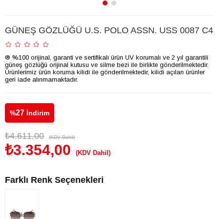
GÜNEŞ GÖZLÜĞÜ U.S. POLO ASSN. USS 0087 C4
® %100 orijinal, garanti ve sertifikalı ürün UV korumalı ve 2 yıl garantili
güneş gözlüğü orijinal kutusu ve silme bezi ile birlikte gönderilmektedir.
Ürünlerimiz ürün koruma kilidi ile gönderilmektedir, kilidi açılan ürünler
geri iade alınmamaktadır.
27
%
İndirim
₺4.611,00
(KDV Dahil)
₺3.354,00
(KDV Dahil)
Farklı Renk Seçenekleri
Tükendi