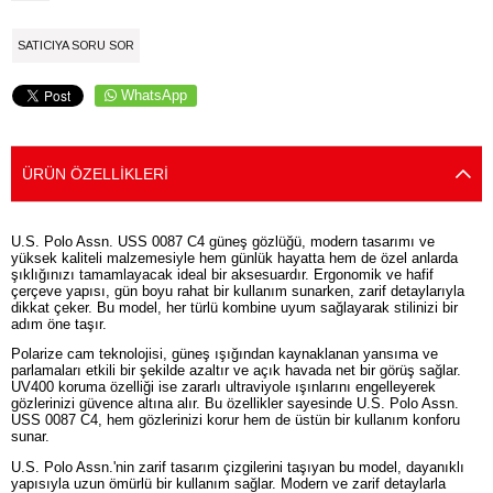
SATICIYA SORU SOR
WhatsApp
ÜRÜN ÖZELLIKLERI
U.S. Polo Assn. USS 0087 C4 güneş gözlüğü, modern tasarımı ve
yüksek kaliteli malzemesiyle hem günlük hayatta hem de özel anlarda
şıklığınızı tamamlayacak ideal bir aksesuardır. Ergonomik ve hafif
çerçeve yapısı, gün boyu rahat bir kullanım sunarken, zarif detaylarıyla
dikkat çeker. Bu model, her türlü kombine uyum sağlayarak stilinizi bir
adım öne taşır.
Polarize cam teknolojisi, güneş ışığından kaynaklanan yansıma ve
parlamaları etkili bir şekilde azaltır ve açık havada net bir görüş sağlar.
UV400 koruma özelliği ise zararlı ultraviyole ışınlarını engelleyerek
gözlerinizi güvence altına alır. Bu özellikler sayesinde U.S. Polo Assn.
USS 0087 C4, hem gözlerinizi korur hem de üstün bir kullanım konforu
sunar.
U.S. Polo Assn.'nin zarif tasarım çizgilerini taşıyan bu model, dayanıklı
yapısıyla uzun ömürlü bir kullanım sağlar. Modern ve zarif detaylarla