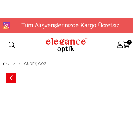
Tüm Alışverişlerinizde Kargo Ücretsiz
0
GÜNEŞ GÖZLÜĞÜ U.S. POLO ASSN. USS 0087 C4