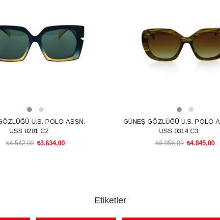
m
%20İndirim
GÖZLÜĞÜ U.S. POLO ASSN.
GÜNEŞ GÖZLÜĞÜ U.S. POLO A
USS 0281 C2
USS 0314 C3
₺4.542,00
₺3.634,00
₺6.056,00
₺4.845,00
SEPETE EKLE
SEPETE EKLE
Etiketler