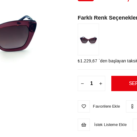
İndirim
Farklı Renk Seçenekler
₺1.229,67
`den başlayan taksit
Favorilere Ekle
İstek Listeme Ekle