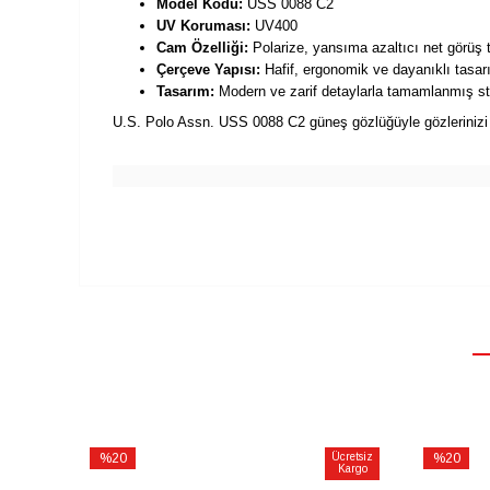
Model Kodu:
USS 0088 C2
UV Koruması:
UV400
Cam Özelliği:
Polarize, yansıma azaltıcı net görüş t
Çerçeve Yapısı:
Hafif, ergonomik ve dayanıklı tasar
Tasarım:
Modern ve zarif detaylarla tamamlanmış st
U.S. Polo Assn. USS 0088 C2 güneş gözlüğüyle gözlerinizi z
%20
Ücretsiz
%20
Kargo
İndirim
İndirim