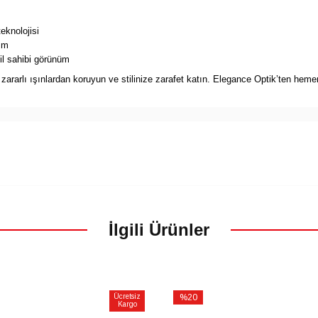
eknolojisi
ım
il sahibi görünüm
ararlı ışınlardan koruyun ve stilinize zarafet katın. Elegance Optik’ten heme
İlgili Ürünler
Ücretsiz
%20
Kargo
İndirim