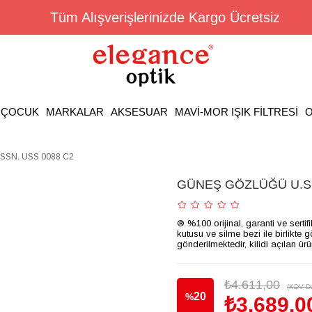
Tüm Alışverişlerinizde Kargo Ücretsiz
ÇOCUK
MARKALAR
AKSESUAR
MAVİ-MOR IŞIK FİLTRESİ
O
SSN. USS 0088 C2
GÜNEŞ GÖZLÜĞÜ U.S.
® %100 orijinal, garanti ve sertif
kutusu ve silme bezi ile birlikte 
gönderilmektedir, kilidi açılan ür
₺4.611,00
(KDV Da
20
%
₺3.689,0