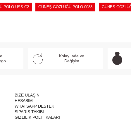
Ü POLO USS C2
GÜNEŞ GÖZLÜĞÜ POLO 0088
GÜNEŞ GÖZLÜĞ
ve
Kolay İade ve
argo
Değişim
BIZE ULAŞIN
HESABIM
WHATSAPP DESTEK
SIPARIŞ TAKIBI
GIZLILIK POLITIKALARI