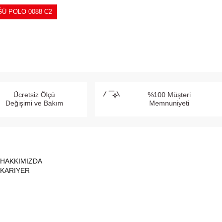
Ü POLO 0088 C2
Ücretsiz Ölçü
%100 Müşteri
Değişimi ve Bakım
Memnuniyeti
HAKKIMIZDA
KARIYER