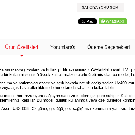
SATICIYA SORU SOR
WhatsApp
Ürün Özellikleri
Yorumlar
(0)
Ödeme Seçenekleri
a tasarlanmış modern ve kullanışlı bir aksesuardır. Gözlerinizi zararlı UV ış
u bir kullanım sunar. Yüksek kaliteli malzemelerle üretilmiş olan bu model, he
ıma ve parlamaları azaltır ve açık havada net bir görüş sağlar. UV400 koruma ö
veya açık hava etkinliklerinde her ortamda rahatlıkla kullanılabilir.
u model, her tarza uyum sağlayan sade ve modern çizgilere sahiptir. Kaliteli 
lentilerinizi karşılar. Bu model, günlük kullanımda veya özel günlerde kombin
o Assn. USS 0088 C2 güneş gözlüğü, göz sağlığınızı korumanın yanı sıra tarzı