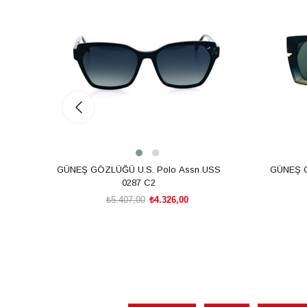
%20İndirim
%20İndiri
GÜNEŞ GÖZLÜĞÜ U.S. Polo Assn USS
GÜNEŞ 
0287 C2
₺5.407,00
₺4.326,00
SEPETE EKLE