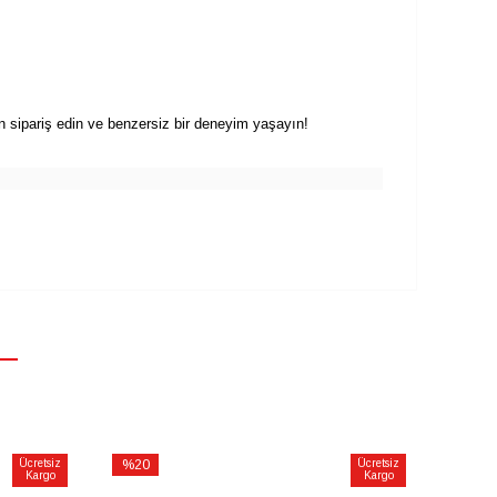
n sipariş edin ve benzersiz bir deneyim yaşayın!
Ücretsiz
%20
Ücretsiz
%20
Kargo
Kargo
İndirim
İndirim