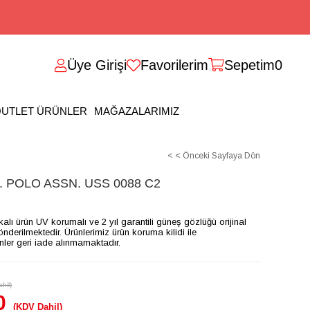
Üye Girişi
Favorilerim
Sepetim
0
UTLET ÜRÜNLER
MAĞAZALARIMIZ
< < Önceki Sayfaya Dön
 POLO ASSN. USS 0088 C2
ikalı ürün UV korumalı ve 2 yıl garantili güneş gözlüğü orijinal
gönderilmektedir. Ürünlerimiz ürün koruma kilidi ile
ünler geri iade alınmamaktadır.
hil)
0
(KDV Dahil)