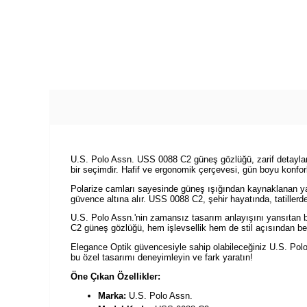
U.S. Polo Assn. USS 0088 C2 güneş gözlüğü, zarif detaylarl
bir seçimdir. Hafif ve ergonomik çerçevesi, gün boyu konforl
Polarize camları sayesinde güneş ışığından kaynaklanan yans
güvence altına alır. USS 0088 C2, şehir hayatında, tatillerde 
U.S. Polo Assn.'nin zamansız tasarım anlayışını yansıtan b
C2 güneş gözlüğü, hem işlevsellik hem de stil açısından bek
Elegance Optik güvencesiyle sahip olabileceğiniz U.S. Pol
bu özel tasarımı deneyimleyin ve fark yaratın!
Öne Çıkan Özellikler:
Marka:
U.S. Polo Assn.