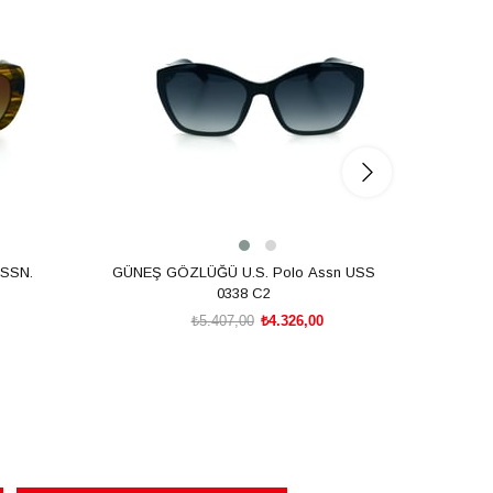
%20İndirim
%20İnd
SSN.
GÜNEŞ GÖZLÜĞÜ U.S. Polo Assn USS
GÜNEŞ
0338 C2
₺5.407,00
₺4.326,00
SEPETE EKLE