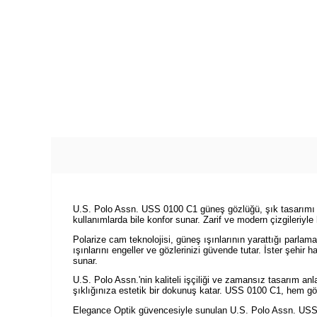
U.S. Polo Assn. USS 0100 C1 güneş gözlüğü, şık tasarımı ve
kullanımlarda bile konfor sunar. Zarif ve modern çizgileriy
Polarize cam teknolojisi, güneş ışınlarının yarattığı parlam
ışınlarını engeller ve gözlerinizi güvende tutar. İster şeh
sunar.
U.S. Polo Assn.'nin kaliteli işçiliği ve zamansız tasarım an
şıklığınıza estetik bir dokunuş katar. USS 0100 C1, hem göz
Elegance Optik güvencesiyle sunulan U.S. Polo Assn. USS 