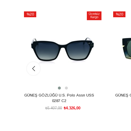
%20
Ücretsiz
%20
Kargo
İndirim
İndirim
%20İndirim
%20İndiri
GÜNEŞ GÖZLÜĞÜ U.S. Polo Assn USS
GÜNEŞ 
0287 C2
₺5.407,00
₺4.326,00
SEPETE EKLE