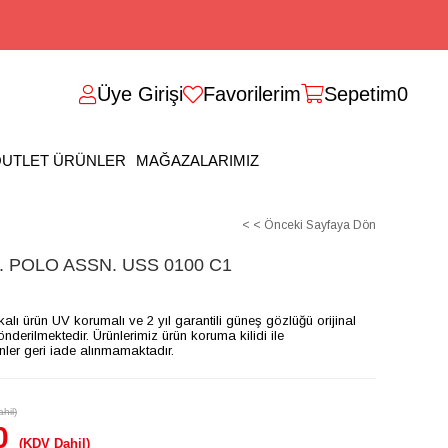
Üye Girişi
Favorilerim
Sepetim
0
UTLET ÜRÜNLER
MAĞAZALARIMIZ
< < Önceki Sayfaya Dön
 POLO ASSN. USS 0100 C1
ikalı ürün UV korumalı ve 2 yıl garantili güneş gözlüğü orijinal
gönderilmektedir. Ürünlerimiz ürün koruma kilidi ile
ünler geri iade alınmamaktadır.
hil)
0
(KDV Dahil)