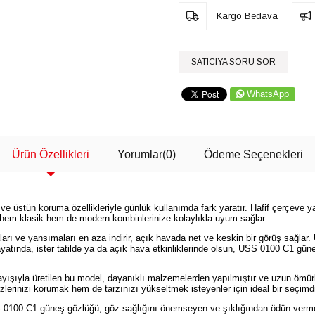
Kargo Bedava
SATICIYA SORU SOR
WhatsApp
Ürün Özellikleri
Yorumlar
(0)
Ödeme Seçenekleri
 üstün koruma özellikleriyle günlük kullanımda fark yaratır. Hafif çerçeve y
le hem klasik hem de modern kombinlerinize kolaylıkla uyum sağlar.
aları ve yansımaları en aza indirir, açık havada net ve keskin bir görüş sağlar.
ir hayatında, ister tatilde ya da açık hava etkinliklerinde olsun, USS 0100 C1
layışıyla üretilen bu model, dayanıklı malzemelerden yapılmıştır ve uzun ömürlü
lerinizi korumak hem de tarzınızı yükseltmek isteyenler için ideal bir seçimdi
0100 C1 güneş gözlüğü, göz sağlığını önemseyen ve şıklığından ödün vermeye