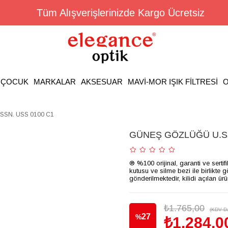
Tüm Alışverişlerinizde Kargo Ücretsiz
ÇOCUK
MARKALAR
AKSESUAR
MAVİ-MOR IŞIK FİLTRESİ
O
SSN. USS 0100 C1
GÜNEŞ GÖZLÜĞÜ U.S.
® %100 orijinal, garanti ve sertif
kutusu ve silme bezi ile birlikte 
gönderilmektedir, kilidi açılan ür
₺1.765,00
(KDV Da
27
%
₺1.284,0