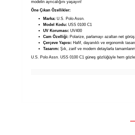
modelin ayrıcalığını yaşayın!
Öne Çıkan Özellikler:
Marka:
U.S. Polo Assn.
Model Kodu:
USS 0100 C1
UV Koruması:
UV400
Cam Özelliği:
Polarize, parlamayı azaltan net görüş
Çerçeve Yapısı:
Hafif, dayanıklı ve ergonomik tasar
Tasarım:
Şık, zarif ve modern detaylarla tamamlan
U.S. Polo Assn. USS 0100 C1 güneş gözlüğüyle hem gözlerini