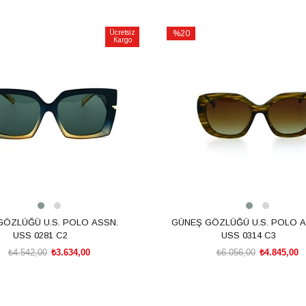
Ücretsiz
%20
Kargo
İndirim
m
%20İndirim
GÖZLÜĞÜ U.S. POLO ASSN.
GÜNEŞ GÖZLÜĞÜ U.S. POLO A
USS 0281 C2
USS 0314 C3
₺4.542,00
₺3.634,00
₺6.056,00
₺4.845,00
SEPETE EKLE
SEPETE EKLE