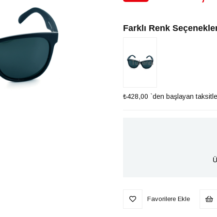
İndirim
Farklı Renk Seçenekler
Tükendi
₺428,00
`den başlayan taksitle
Ü
Favorilere Ekle