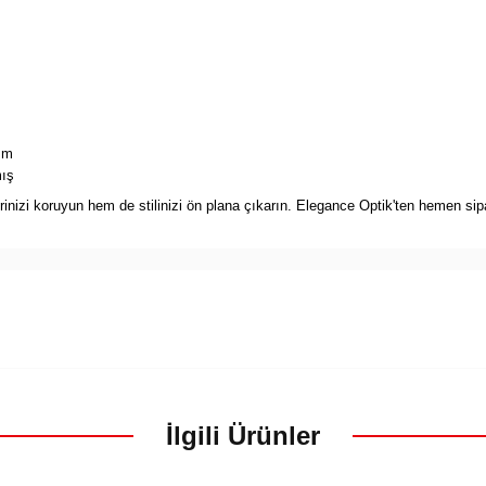
ım
mış
zi koruyun hem de stilinizi ön plana çıkarın. Elegance Optik'ten hemen sipari
İlgili Ürünler