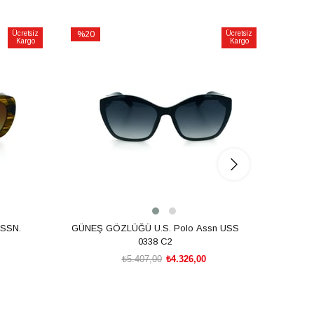
Ücretsiz
%20
Ücretsiz
%20
Kargo
Kargo
İndirim
İndirim
%20İndirim
%20İnd
SSN.
GÜNEŞ GÖZLÜĞÜ U.S. Polo Assn USS
GÜNEŞ
0338 C2
₺5.407,00
₺4.326,00
SEPETE EKLE