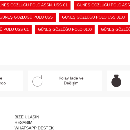
ÜNEŞ GÖZLÜĞÜ POLO ASSN. USS C1
GÜNEŞ GÖZLÜĞÜ POLO ASSN
GÜNEŞ GÖZLÜĞÜ POLO USS
GÜNEŞ GÖZLÜĞÜ POLO USS 0100
Ü POLO USS C1
GÜNEŞ GÖZLÜĞÜ POLO 0100
GÜNEŞ GÖZLÜĞ
ve
Kolay İade ve
argo
Değişim
BIZE ULAŞIN
HESABIM
WHATSAPP DESTEK