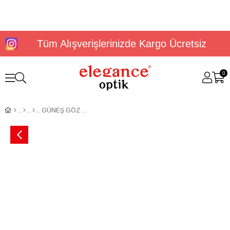
Tüm Alışverişlerinizde Kargo Ücretsiz
0
GÜNEŞ GÖZLÜĞÜ U.S. POLO ASSN. USS 0104 C3