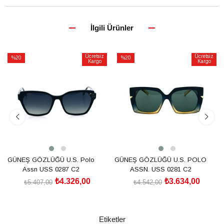
İlgili Ürünler
Ücretsiz
Ücretsiz
%20
%20
Kargo
Kargo
İndirim
İndirim
%20İndirim
%20İndirim
GÜNEŞ GÖZLÜĞÜ U.S. Polo
GÜNEŞ GÖZLÜĞÜ U.S. POLO
Assn USS 0287 C2
ASSN. USS 0281 C2
₺4.326,00
₺3.634,00
₺5.407,00
₺4.542,00
SEPETE EKLE
SEPETE EKLE
Etiketler