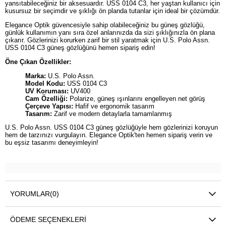
yansıtabileceğiniz bir aksesuardır. USS 0104 C3, her yaştan kullanıcı için
kusursuz bir seçimdir ve şıklığı ön planda tutanlar için ideal bir çözümdür.
Elegance Optik güvencesiyle sahip olabileceğiniz bu güneş gözlüğü,
günlük kullanımın yanı sıra özel anlarınızda da sizi şıklığınızla ön plana
çıkarır. Gözlerinizi korurken zarif bir stil yaratmak için U.S. Polo Assn.
USS 0104 C3 güneş gözlüğünü hemen sipariş edin!
Öne Çıkan Özellikler:
Marka:
U.S. Polo Assn.
Model Kodu:
USS 0104 C3
UV Koruması:
UV400
Cam Özelliği:
Polarize, güneş ışınlarını engelleyen net görüş
Çerçeve Yapısı:
Hafif ve ergonomik tasarım
Tasarım:
Zarif ve modern detaylarla tamamlanmış
U.S. Polo Assn. USS 0104 C3 güneş gözlüğüyle hem gözlerinizi koruyun
hem de tarzınızı vurgulayın. Elegance Optik'ten hemen sipariş verin ve
bu eşsiz tasarımı deneyimleyin!
YORUMLAR
(0)
ÖDEME SEÇENEKLERI