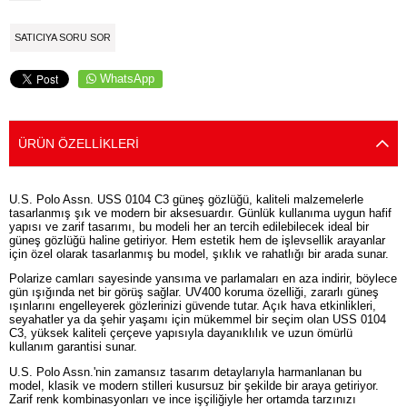
SATICIYA SORU SOR
WhatsApp
ÜRÜN ÖZELLIKLERI
U.S. Polo Assn. USS 0104 C3 güneş gözlüğü, kaliteli malzemelerle
tasarlanmış şık ve modern bir aksesuardır. Günlük kullanıma uygun hafif
yapısı ve zarif tasarımı, bu modeli her an tercih edilebilecek ideal bir
güneş gözlüğü haline getiriyor. Hem estetik hem de işlevsellik arayanlar
için özel olarak tasarlanmış bu model, şıklık ve rahatlığı bir arada sunar.
Polarize camları sayesinde yansıma ve parlamaları en aza indirir, böylece
gün ışığında net bir görüş sağlar. UV400 koruma özelliği, zararlı güneş
ışınlarını engelleyerek gözlerinizi güvende tutar. Açık hava etkinlikleri,
seyahatler ya da şehir yaşamı için mükemmel bir seçim olan USS 0104
C3, yüksek kaliteli çerçeve yapısıyla dayanıklılık ve uzun ömürlü
kullanım garantisi sunar.
U.S. Polo Assn.'nin zamansız tasarım detaylarıyla harmanlanan bu
model, klasik ve modern stilleri kusursuz bir şekilde bir araya getiriyor.
Zarif renk kombinasyonları ve ince işçiliğiyle her ortamda tarzınızı