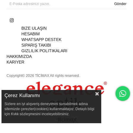
Gönder
BIZE ULAŞIN
HESABIM
WHATSAPP DESTEK
SIPARIŞ TAKIBI
GIZLILIK POLITIKALARI
HAKKIMIZDA
KARIYER
Copyright© 2026 TİCİMAX All rights reserved.
Çerez Kullanımı
Sizlere en iyi alışveriş deneyimini sunabilmek adına
sitemizde çerezler(cookies) kullanmaktayız. Detaylı bilgi
için Kvkk sözleşmesini inceleyebilirsiniz.