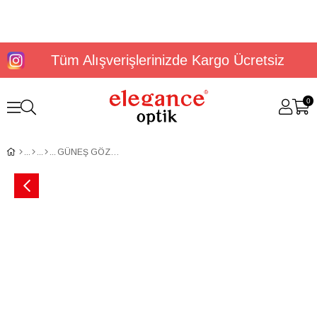
Tüm Alışverişlerinizde Kargo Ücretsiz
0
GÜNEŞ GÖZLÜĞÜ U.S. POLO ASSN. USS 0143 C1