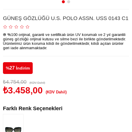
GÜNEŞ GÖZLÜĞÜ U.S. POLO ASSN. USS 0143 C1
® %100 orijinal, garanti ve sertifikalı ürün UV korumalı ve 2 yıl garantili
güneş gözlüğü orijinal kutusu ve silme bezi ile birlikte gönderilmektedir.
Ürünlerimiz ürün koruma kilidi ile gönderilmektedir, kilidi açılan ürünler
geri iade alınmamaktadır.
27
%
İndirim
₺4.754,00
(KDV Dahil)
₺3.458,00
(KDV Dahil)
Farklı Renk Seçenekleri
Tükendi