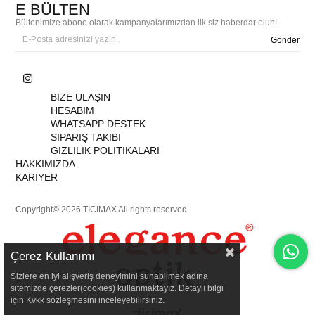
E BÜLTEN
Bültenimize abone olarak kampanyalarımızdan ilk siz haberdar olun!
Gönder
BIZE ULAŞIN
HESABIM
WHATSAPP DESTEK
SIPARIŞ TAKIBI
GIZLILIK POLITIKALARI
HAKKIMIZDA
KARIYER
Copyright© 2026 TİCİMAX All rights reserved.
Çerez Kullanımı
Sizlere en iyi alışveriş deneyimini sunabilmek adına
sitemizde çerezler(cookies) kullanmaktayız. Detaylı bilgi
için Kvkk sözleşmesini inceleyebilirsiniz.