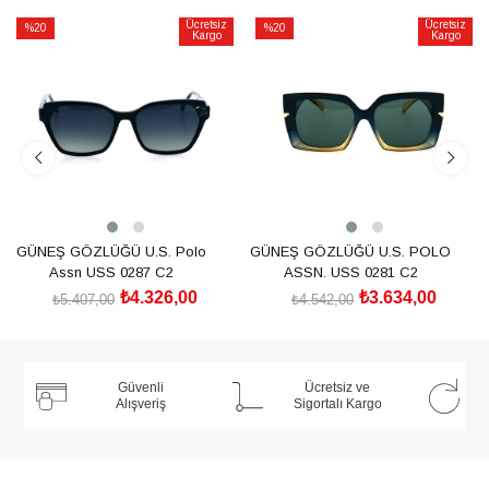
Ücretsiz
Ücretsiz
%20
%20
Kargo
Kargo
İndirim
İndirim
%20İndirim
%20İndirim
GÜNEŞ GÖZLÜĞÜ U.S. Polo
GÜNEŞ GÖZLÜĞÜ U.S. POLO
Assn USS 0287 C2
ASSN. USS 0281 C2
₺4.326,00
₺3.634,00
₺5.407,00
₺4.542,00
SEPETE EKLE
SEPETE EKLE
Güvenli
Ücretsiz ve
Alışveriş
Sigortalı Kargo