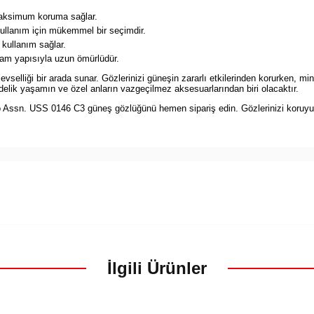
maksimum koruma sağlar.
llanım için mükemmel bir seçimdir.
 kullanım sağlar.
cam yapısıyla uzun ömürlüdür.
elliği bir arada sunar. Gözlerinizi güneşin zararlı etkilerinden korurken, min
ndelik yaşamın ve özel anların vazgeçilmez aksesuarlarından biri olacaktır.
Assn. USS 0146 C3 güneş gözlüğünü hemen sipariş edin. Gözlerinizi koruyun ve
İlgili Ürünler