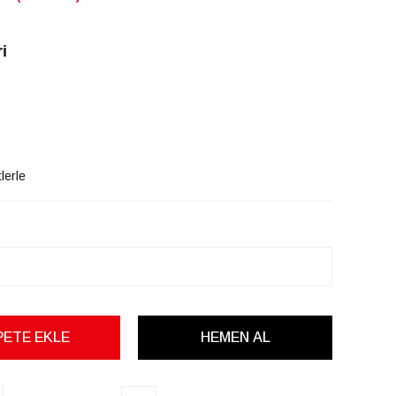
i
lerle