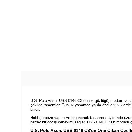
U.S. Polo Assn. USS 0146 C3 güneş gözlüğü, modern ve zarif 
şekilde tamamlar. Günlük yaşamda ya da özel etkinliklerde r
biridir.
Hafif çerçeve yapısı ve ergonomik tasarımı sayesinde uzun s
berrak bir görüş deneyimi sağlar. USS 0146 C3’ün modern çiz
U.S. Polo Assn. USS 0146 C3’ün Öne Çıkan Özellik