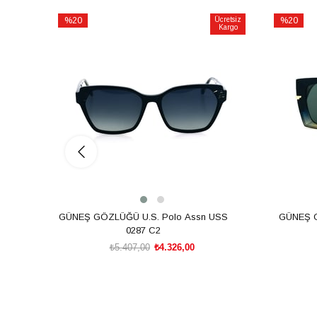
%20
Ücretsiz
%20
Kargo
İndirim
İndirim
%20İndirim
%20İndiri
GÜNEŞ GÖZLÜĞÜ U.S. Polo Assn USS
GÜNEŞ 
0287 C2
₺5.407,00
₺4.326,00
SEPETE EKLE