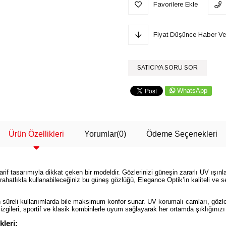
Favorilere Ekle
Fiyat Düşünce Haber Ve
SATICIYA SORU SOR
WhatsApp
Ürün Özellikleri
Yorumlar
(0)
Ödeme Seçenekleri
tasarımıyla dikkat çeken bir modeldir. Gözlerinizi güneşin zararlı UV ışınlar
ahatlıkla kullanabileceğiniz bu güneş gözlüğü, Elegance Optik’in kaliteli ve 
üreli kullanımlarda bile maksimum konfor sunar. UV korumalı camları, gözlerin
gileri, sportif ve klasik kombinlerle uyum sağlayarak her ortamda şıklığınızı 
leri: