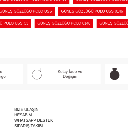
GÜNEŞ GÖZLÜĞÜ POLO USS
GÜNEŞ GÖZLÜĞÜ POLO USS 0146
Ü POLO USS C3
GÜNEŞ GÖZLÜĞÜ POLO 0146
GÜNEŞ GÖZLÜĞ
ve
Kolay İade ve
argo
Değişim
BIZE ULAŞIN
HESABIM
WHATSAPP DESTEK
SIPARIŞ TAKIBI