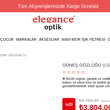
Tüm Alışverişlerinizde Kargo Ücretsiz
ÇOCUK
MARKALAR
AKSESUAR
MAVİ-MOR IŞIK FİLTRESİ
O
SSN. USS 0146 C3
GÜNEŞ GÖZLÜĞÜ U.S.
® %100 orijinal, garanti ve sertif
kutusu ve silme bezi ile birlikte 
gönderilmektedir, kilidi açılan ür
₺4.754,00
(KDV Da
20
%
₺3.804,0