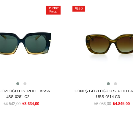
Ücretsiz
%20
Kargo
İndirim
m
%20İndirim
GÖZLÜĞÜ U.S. POLO ASSN.
GÜNEŞ GÖZLÜĞÜ U.S. POLO A
USS 0281 C2
USS 0314 C3
₺4.542,00
₺3.634,00
₺6.056,00
₺4.845,00
SEPETE EKLE
SEPETE EKLE