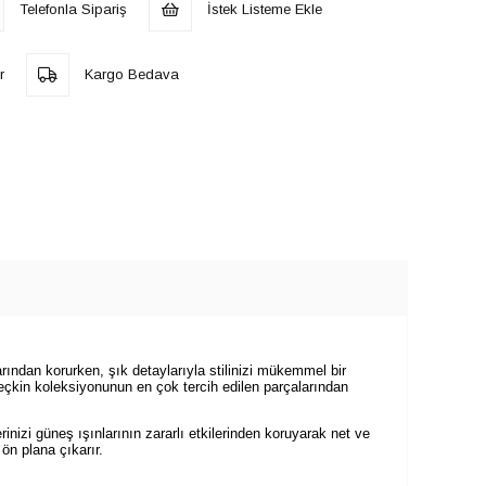
Telefonla Sipariş
İstek Listeme Ekle
r
Kargo Bedava
ından korurken, şık detaylarıyla stilinizi mükemmel bir
seçkin koleksiyonunun en çok tercih edilen parçalarından
izi güneş ışınlarının zararlı etkilerinden koruyarak net ve
ön plana çıkarır.