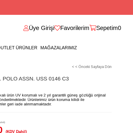
Üye Girişi
Favorilerim
Sepetim
0
UTLET ÜRÜNLER
MAĞAZALARIMIZ
< < Önceki Sayfaya Dön
 POLO ASSN. USS 0146 C3
ikalı ürün UV korumalı ve 2 yıl garantili güneş gözlüğü orijinal
gönderilmektedir. Ürünlerimiz ürün koruma kilidi ile
ünler geri iade alınmamaktadır.
hil)
0
(KDV Dahil)