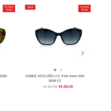
Ücretsiz
%20
Ücretsiz
%20
Kargo
Kargo
İndirim
İndirim
%20İndirim
%20İnd
SSN.
GÜNEŞ GÖZLÜĞÜ U.S. Polo Assn USS
GÜNEŞ
0338 C2
₺5.407,00
₺4.326,00
SEPETE EKLE