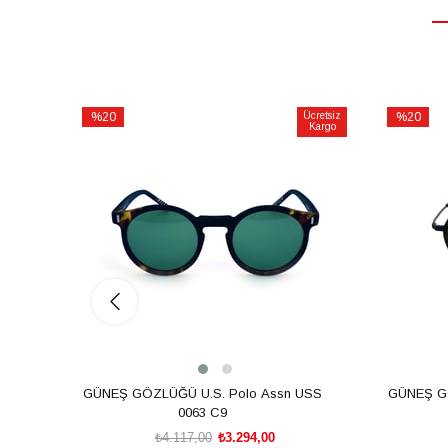
%20
Ücretsiz
%20
Kargo
İndirim
İndirim
%20İndirim
%20İndiri
GÜNEŞ GÖZLÜĞÜ U.S. Polo Assn USS
GÜNEŞ GÖ
0063 C9
₺4.117,00
₺3.294,00