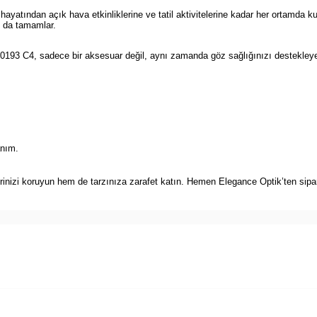
atından açık hava etkinliklerine ve tatil aktivitelerine kadar her ortamda kul
ı da tamamlar.
0193 C4, sadece bir aksesuar değil, aynı zamanda göz sağlığınızı destekleye
anım.
izi koruyun hem de tarzınıza zarafet katın. Hemen Elegance Optik’ten sipariş