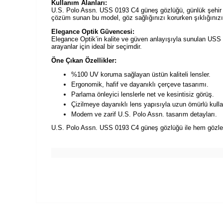
Kullanım Alanları:
U.S. Polo Assn. USS 0193 C4 güneş gözlüğü, günlük şehir hay
çözüm sunan bu model, göz sağlığınızı korurken şıklığınız
Elegance Optik Güvencesi:
Elegance Optik’in kalite ve güven anlayışıyla sunulan USS 
arayanlar için ideal bir seçimdir.
Öne Çıkan Özellikler:
%100 UV koruma sağlayan üstün kaliteli lensler.
Ergonomik, hafif ve dayanıklı çerçeve tasarımı.
Parlama önleyici lenslerle net ve kesintisiz görüş.
Çizilmeye dayanıklı lens yapısıyla uzun ömürlü kull
Modern ve zarif U.S. Polo Assn. tasarım detayları.
U.S. Polo Assn. USS 0193 C4 güneş gözlüğü ile hem gözlerin