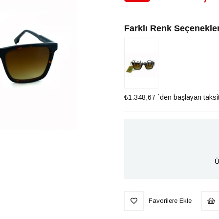
İndirim
Farklı Renk Seçenekler
Tükendi
₺1.348,67
`den başlayan taksit
Ü
Favorilere Ekle