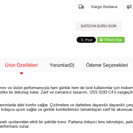
Kargo Bedava
SATICIYA SORU SOR
WhatsApp
Ürün Özellikleri
Yorumlar
(0)
Ödeme Seçenekleri
ı ve üstün performansıyla hem günlük hem de özel kullanımlar için mükemmel 
fistike bir dokunuş katar. Zarif ve zamansız tasarımı, USS 0193 C4’ü vazgeçilm
anımlarda dahi konfor sağlar. Çizilmelere ve darbelere dayanıklı dayanıklı 
le kolayca uyum sağlar ve günlük kombinlerinizi tamamlayan zarif bir aksesuar
ı ışınlarından etkili bir şekilde korur. Parlama önleyici lens teknolojisi, parla
 performans sunar.