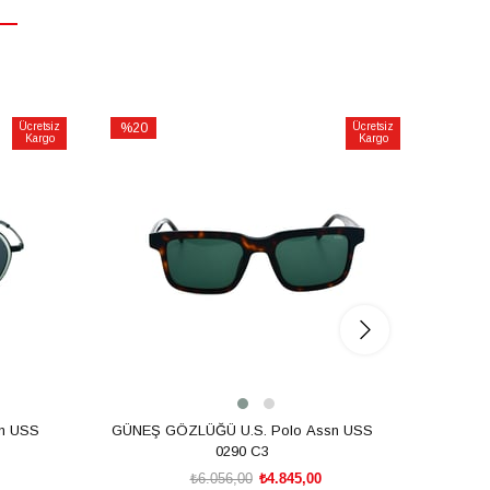
Ücretsiz
%20
Ücretsiz
%20
Kargo
Kargo
İndirim
İndirim
%20İndirim
%20İnd
n USS
GÜNEŞ GÖZLÜĞÜ U.S. Polo Assn USS
GÜNEŞ
0290 C3
₺6.056,00
₺4.845,00