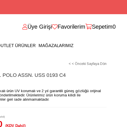
Üye Girişi
Favorilerim
Sepetim
0
UTLET ÜRÜNLER
MAĞAZALARIMIZ
< < Önceki Sayfaya Dön
 POLO ASSN. USS 0193 C4
ikalı ürün UV korumalı ve 2 yıl garantili güneş gözlüğü orijinal
gönderilmektedir. Ürünlerimiz ürün koruma kilidi ile
ünler geri iade alınmamaktadır.
hil)
0
(KDV Dahil)