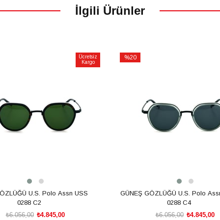
İlgili Ürünler
Ücretsiz
%20
Kargo
İndirim
m
%20İndirim
ZLÜĞÜ U.S. Polo Assn USS
GÜNEŞ GÖZLÜĞÜ U.S. Polo Ass
0288 C2
0288 C4
₺6.056,00
₺4.845,00
₺6.056,00
₺4.845,00