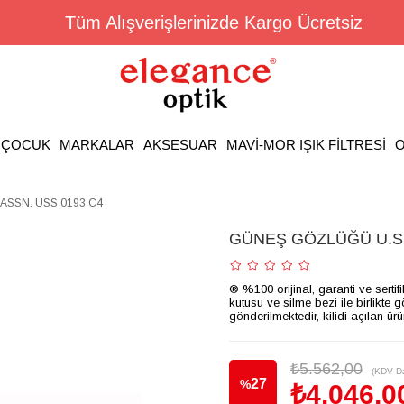
Tüm Alışverişlerinizde Kargo Ücretsiz
ÇOCUK
MARKALAR
AKSESUAR
MAVİ-MOR IŞIK FİLTRESİ
O
ASSN. USS 0193 C4
GÜNEŞ GÖZLÜĞÜ U.S.
® %100 orijinal, garanti ve sertif
kutusu ve silme bezi ile birlikte 
gönderilmektedir, kilidi açılan ür
₺5.562,00
(KDV Da
27
%
₺4.046,0