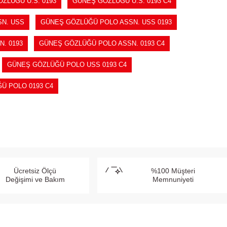
ZLÜĞÜ U.S. 0193
GÜNEŞ GÖZLÜĞÜ U.S. 0193 C4
N. USS
GÜNEŞ GÖZLÜĞÜ POLO ASSN. USS 0193
. 0193
GÜNEŞ GÖZLÜĞÜ POLO ASSN. 0193 C4
GÜNEŞ GÖZLÜĞÜ POLO USS 0193 C4
Ü POLO 0193 C4
Ücretsiz Ölçü
%100 Müşteri
Değişimi ve Bakım
Memnuniyeti