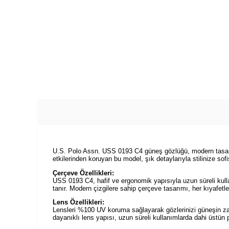
U.S. Polo Assn. USS 0193 C4 güneş gözlüğü, modern tasarım
etkilerinden koruyan bu model, şık detaylarıyla stilinize so
Çerçeve Özellikleri:
USS 0193 C4, hafif ve ergonomik yapısıyla uzun süreli kull
tanır. Modern çizgilere sahip çerçeve tasarımı, her kıyafet
Lens Özellikleri:
Lensleri %100 UV koruma sağlayarak gözlerinizi güneşin zararl
dayanıklı lens yapısı, uzun süreli kullanımlarda dahi üstün