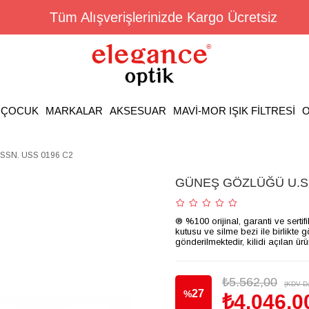
Tüm Alışverişlerinizde Kargo Ücretsiz
ÇOCUK
MARKALAR
AKSESUAR
MAVİ-MOR IŞIK FİLTRESİ
O
SSN. USS 0196 C2
GÜNEŞ GÖZLÜĞÜ U.S.
® %100 orijinal, garanti ve sertif
kutusu ve silme bezi ile birlikte 
gönderilmektedir, kilidi açılan ür
₺5.562,00
(KDV Da
27
%
₺4.046,0