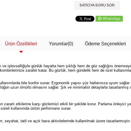
SATICIYA SORU SOR
WhatsApp
Ürün Özellikleri
Yorumlar
(0)
Ödeme Seçenekleri
e işlevselliğiyle günlük hayatta hem şıklığı hem de göz sağlığını önemseyenle
 kombinlerinize zarafet katar. Bu gözlük, hem gündelik hem de özel kullanımlar
ullanımlarda bile konfor sunar. Ergonomik yapısı yüz hatlarınıza uyum sağlar 
lüğün uzun ömürlü olmasını sağlar. Şık ve minimalist detaylarla tasarlanmış
ararlı etkilerine karşı gözlerinizi etkili bir şekilde korur. Parlama önleyici ya
un süreli kullanımda üstün performans sunar.
eyahat, tatil ve açık hava aktivitelerinde kullanılmak üzere tasarlanmıştır