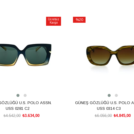
Ücretsiz
%20
Kargo
İndirim
m
%20İndirim
GÖZLÜĞÜ U.S. POLO ASSN.
GÜNEŞ GÖZLÜĞÜ U.S. POLO A
USS 0281 C2
USS 0314 C3
₺4.542,00
₺3.634,00
₺6.056,00
₺4.845,00