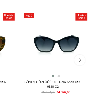
Ücretsiz
%20
Ücretsiz
%20
Kargo
Kargo
İndirim
İndirim
%20İndirim
%20İnd
SSN.
GÜNEŞ GÖZLÜĞÜ U.S. Polo Assn USS
GÜNEŞ
0338 C2
₺5.407,00
₺4.326,00