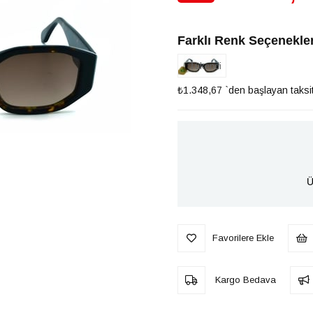
İndirim
Farklı Renk Seçenekler
Tükendi
₺1.348,67
`den başlayan taksit
Ü
Favorilere Ekle
Kargo Bedava