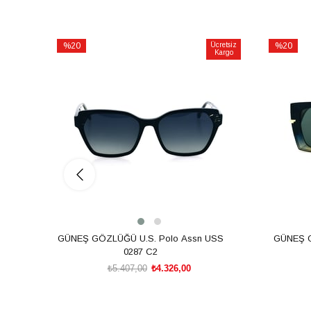
%20
Ücretsiz
%20
Kargo
İndirim
İndirim
%20İndirim
%20İndiri
GÜNEŞ GÖZLÜĞÜ U.S. Polo Assn USS
GÜNEŞ 
0287 C2
₺5.407,00
₺4.326,00