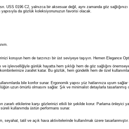
ssn. USS 0196 C2, yalnızca bir aksesuar değil, aynı zamanda göz sağlığınızı
yapısıyla da gözlük koleksiyonunuzun favorisi olacak.
anım.
izi koruyun hem de tarzınızı bir üst seviyeye taşıyın. Hemen Elegance Optik’t
e işlevselliğiyle günlük hayatta hem şıklığı hem de göz sağlığını önemseyenle
 kombinlerinize zarafet katar. Bu gözlük, hem gündelik hem de özel kullanımlar
ullanımlarda bile konfor sunar. Ergonomik yapısı yüz hatlarınıza uyum sağlar 
lüğün uzun ömürlü olmasını sağlar. Şık ve minimalist detaylarla tasarlanmış
ararlı etkilerine karşı gözlerinizi etkili bir şekilde korur. Parlama önleyici ya
un süreli kullanımda üstün performans sunar.
eyahat, tatil ve açık hava aktivitelerinde kullanılmak üzere tasarlanmıştır