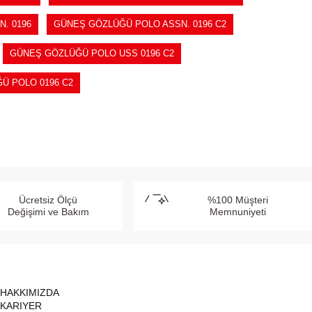
. 0196
GÜNEŞ GÖZLÜĞÜ POLO ASSN. 0196 C2
GÜNEŞ GÖZLÜĞÜ POLO USS 0196 C2
Ü POLO 0196 C2
Ücretsiz Ölçü
%100 Müşteri
Değişimi ve Bakım
Memnuniyeti
HAKKIMIZDA
KARIYER