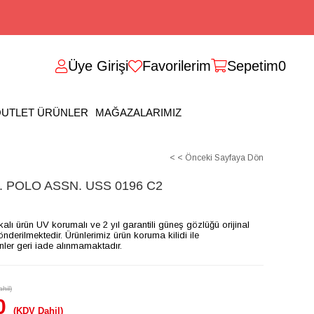
Üye Girişi
Favorilerim
Sepetim
0
UTLET ÜRÜNLER
MAĞAZALARIMIZ
< < Önceki Sayfaya Dön
 POLO ASSN. USS 0196 C2
ikalı ürün UV korumalı ve 2 yıl garantili güneş gözlüğü orijinal
gönderilmektedir. Ürünlerimiz ürün koruma kilidi ile
ünler geri iade alınmamaktadır.
hil)
0
(KDV Dahil)