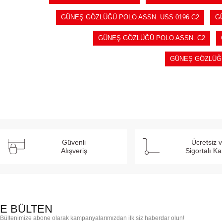
GÜNEŞ GÖZLÜĞÜ POLO ASSN. USS 0196 C2
G
GÜNEŞ GÖZLÜĞÜ POLO ASSN. C2
GÜNEŞ GÖZLÜĞ
Güvenli
Ücretsiz 
Alışveriş
Sigortalı K
E BÜLTEN
Bültenimize abone olarak kampanyalarımızdan ilk siz haberdar olun!