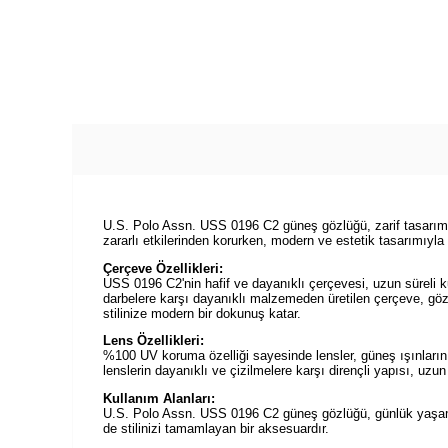
U.S. Polo Assn. USS 0196 C2 güneş gözlüğü, zarif tasarımı v
zararlı etkilerinden korurken, modern ve estetik tasarımıyla
Çerçeve Özellikleri:
USS 0196 C2'nin hafif ve dayanıklı çerçevesi, uzun süreli k
darbelere karşı dayanıklı malzemeden üretilen çerçeve, göz
stilinize modern bir dokunuş katar.
Lens Özellikleri:
%100 UV koruma özelliği sayesinde lensler, güneş ışınlarının z
lenslerin dayanıklı ve çizilmelere karşı dirençli yapısı, uz
Kullanım Alanları:
U.S. Polo Assn. USS 0196 C2 güneş gözlüğü, günlük yaşam, s
de stilinizi tamamlayan bir aksesuardır.