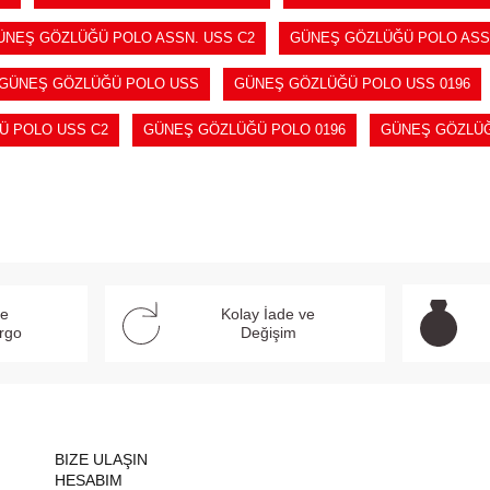
ÜNEŞ GÖZLÜĞÜ POLO ASSN. USS C2
GÜNEŞ GÖZLÜĞÜ POLO ASSN
GÜNEŞ GÖZLÜĞÜ POLO USS
GÜNEŞ GÖZLÜĞÜ POLO USS 0196
Ü POLO USS C2
GÜNEŞ GÖZLÜĞÜ POLO 0196
GÜNEŞ GÖZLÜĞ
ve
Kolay İade ve
argo
Değişim
BIZE ULAŞIN
HESABIM