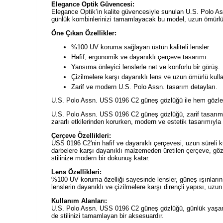
Elegance Optik Güvencesi:
Elegance Optik’in kalite güvencesiyle sunulan U.S. Polo A
günlük kombinlerinizi tamamlayacak bu model, uzun ömürlü 
Öne Çıkan Özellikler:
%100 UV koruma sağlayan üstün kaliteli lensler.
Hafif, ergonomik ve dayanıklı çerçeve tasarımı.
Yansıma önleyici lenslerle net ve konforlu bir görüş.
Çizilmelere karşı dayanıklı lens ve uzun ömürlü kull
Zarif ve modern U.S. Polo Assn. tasarım detayları.
U.S. Polo Assn. USS 0196 C2 güneş gözlüğü ile hem gözlerin
U.S. Polo Assn. USS 0196 C2 güneş gözlüğü, zarif tasarımı v
zararlı etkilerinden korurken, modern ve estetik tasarımıyla
Çerçeve Özellikleri:
USS 0196 C2'nin hafif ve dayanıklı çerçevesi, uzun süreli k
darbelere karşı dayanıklı malzemeden üretilen çerçeve, göz
stilinize modern bir dokunuş katar.
Lens Özellikleri:
%100 UV koruma özelliği sayesinde lensler, güneş ışınlarının z
lenslerin dayanıklı ve çizilmelere karşı dirençli yapısı, uz
Kullanım Alanları:
U.S. Polo Assn. USS 0196 C2 güneş gözlüğü, günlük yaşam, s
de stilinizi tamamlayan bir aksesuardır.