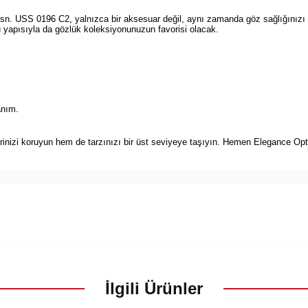
ssn. USS 0196 C2, yalnızca bir aksesuar değil, aynı zamanda göz sağlığınızı
yapısıyla da gözlük koleksiyonunuzun favorisi olacak.
anım.
izi koruyun hem de tarzınızı bir üst seviyeye taşıyın. Hemen Elegance Optik’t
İlgili Ürünler