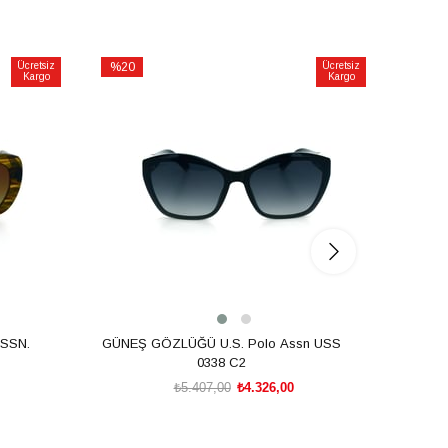
Ücretsiz
%20
Ücretsiz
%20
Kargo
Kargo
İndirim
İndirim
%20İndirim
%20İnd
SSN.
GÜNEŞ GÖZLÜĞÜ U.S. Polo Assn USS
GÜNEŞ
0338 C2
₺5.407,00
₺4.326,00