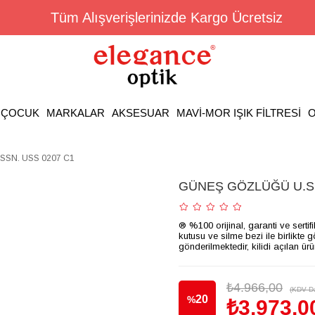
Tüm Alışverişlerinizde Kargo Ücretsiz
ÇOCUK
MARKALAR
AKSESUAR
MAVİ-MOR IŞIK FİLTRESİ
O
SSN. USS 0207 C1
GÜNEŞ GÖZLÜĞÜ U.S.
® %100 orijinal, garanti ve sertif
kutusu ve silme bezi ile birlikte 
gönderilmektedir, kilidi açılan ür
₺4.966,00
(KDV Da
20
%
₺3.973,0