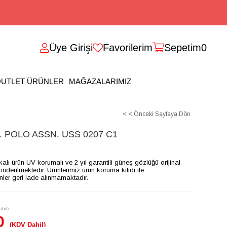
Üye Girişi
Favorilerim
Sepetim
0
UTLET ÜRÜNLER
MAĞAZALARIMIZ
< < Önceki Sayfaya Dön
 POLO ASSN. USS 0207 C1
ikalı ürün UV korumalı ve 2 yıl garantili güneş gözlüğü orijinal
gönderilmektedir. Ürünlerimiz ürün koruma kilidi ile
ünler geri iade alınmamaktadır.
hil)
0
(KDV Dahil)