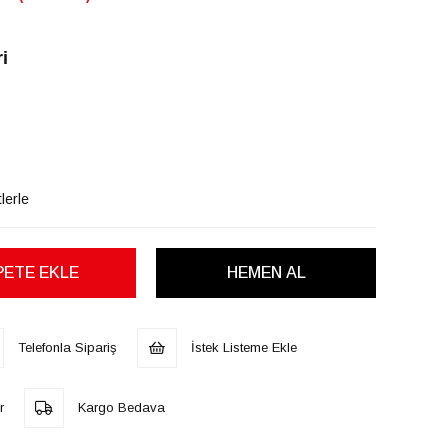
i
lerle
Telefonla Sipariş
İstek Listeme Ekle
r
Kargo Bedava