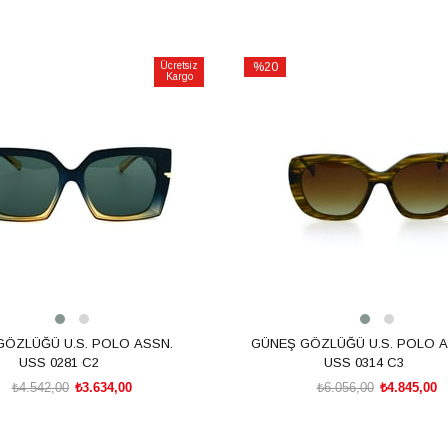
Ücretsiz
%20
Kargo
İndirim
m
%20İndirim
GÖZLÜĞÜ U.S. POLO ASSN.
GÜNEŞ GÖZLÜĞÜ U.S. POLO A
USS 0281 C2
USS 0314 C3
₺4.542,00
₺3.634,00
₺6.056,00
₺4.845,00