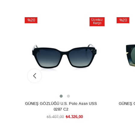
%20
Ücretsiz
%20
Kargo
İndirim
İndirim
%20İndirim
%20İndiri
GÜNEŞ GÖZLÜĞÜ U.S. Polo Assn USS
GÜNEŞ 
0287 C2
₺5.407,00
₺4.326,00