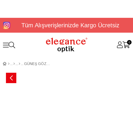
Tüm Alışverişlerinizde Kargo Ücretsiz
0
GÜNEŞ GÖZLÜĞÜ U.S. POLO ASSN. USS 0210 C3