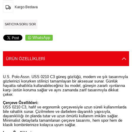
Kargo Bedava
SATICIYA SORU SOR
WhatsApp
ÜRÜN ÖZELLIKLERI
U.S. Polo Assn. USS 0210 C3 güneş gözlüğü, modern ve şık tasarımıyla
gözlerinizi korurken stilinizi tamamlayan bir aksesuar sunar. Günlük
hayatta rahatlıkla kullanabileceğiniz bu model, güneşin zararlı ışınlarına
karşı üstün koruma sağlar ve aynı zamanda zarif tasarımıyla dikkat
çeker.
Çerçeve Özellikleri:
USS 0210 C3, hafif ve ergonomik çerçevesiyle uzun süreli kullanımlarda
bile rahatlık sunar. Çizilmelere ve darbelere dayanıklı yapısıyla,
dayanıklılığı ön planda tutar ve uzun ömürlü kullanım imkânı sağlar.
Minimalist detaylarla tamamlanan çerçeve tasarımı, hem spor hem de
klasik kombinlerinize kolayca uyum sağlar.