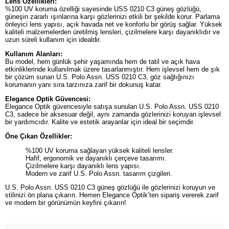
Lens Özellikleri:
%100 UV koruma özelliği sayesinde USS 0210 C3 güneş gözlüğü,
güneşin zararlı ışınlarına karşı gözlerinizi etkili bir şekilde korur. Parlama
önleyici lens yapısı, açık havada net ve konforlu bir görüş sağlar. Yüksek
kaliteli malzemelerden üretilmiş lensleri, çizilmelere karşı dayanıklıdır ve
uzun süreli kullanım için idealdir.
Kullanım Alanları:
Bu model, hem günlük şehir yaşamında hem de tatil ve açık hava
etkinliklerinde kullanılmak üzere tasarlanmıştır. Hem işlevsel hem de şık
bir çözüm sunan U.S. Polo Assn. USS 0210 C3, göz sağlığınızı
korumanın yanı sıra tarzınıza zarif bir dokunuş katar.
Elegance Optik Güvencesi:
Elegance Optik güvencesiyle satışa sunulan U.S. Polo Assn. USS 0210
C3, sadece bir aksesuar değil, aynı zamanda gözlerinizi koruyan işlevsel
bir yardımcıdır. Kalite ve estetik arayanlar için ideal bir seçimdir.
Öne Çıkan Özellikler:
%100 UV koruma sağlayan yüksek kaliteli lensler.
Hafif, ergonomik ve dayanıklı çerçeve tasarımı.
Çizilmelere karşı dayanıklı lens yapısı.
Modern ve zarif U.S. Polo Assn. tasarım çizgileri.
U.S. Polo Assn. USS 0210 C3 güneş gözlüğü ile gözlerinizi koruyun ve
stilinizi ön plana çıkarın. Hemen Elegance Optik’ten sipariş vererek zarif
ve modern bir görünümün keyfini çıkarın!