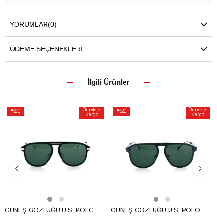
YORUMLAR
(0)
ÖDEME SEÇENEKLERI
İlgili Ürünler
Ücretsiz
Ücretsiz
%20
%20
Kargo
Kargo
İndirim
İndirim
%20İndirim
%20İndirim
GÜNEŞ GÖZLÜĞÜ U.S. POLO
GÜNEŞ GÖZLÜĞÜ U.S. POLO