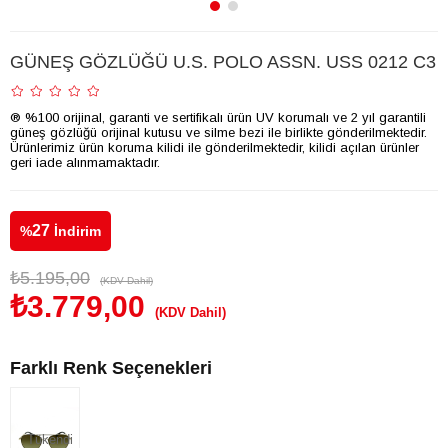
GÜNEŞ GÖZLÜĞÜ U.S. POLO ASSN. USS 0212 C3
® %100 orijinal, garanti ve sertifikalı ürün UV korumalı ve 2 yıl garantili
güneş gözlüğü orijinal kutusu ve silme bezi ile birlikte gönderilmektedir.
Ürünlerimiz ürün koruma kilidi ile gönderilmektedir, kilidi açılan ürünler
geri iade alınmamaktadır.
27
%
İndirim
₺5.195,00
(KDV Dahil)
₺3.779,00
(KDV Dahil)
Farklı Renk Seçenekleri
Tükendi