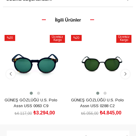
İlgili Ürünler
Ücretsiz
Ücretsiz
%20
%20
Kargo
Kargo
İndirim
İndirim
%20İndirim
%20İndirim
GÜNEŞ GÖZLÜĞÜ U.S. Polo
GÜNEŞ GÖZLÜĞÜ U.S. Polo
Assn USS 0063 C9
Assn USS 0288 C2
₺3.294,00
₺4.845,00
₺4.117,00
₺6.056,00
SEPETE EKLE
SEPETE EKLE