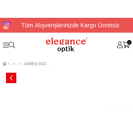
Tüm Alışverişlerinizde Kargo Ücretsiz
0
GÜNEŞ GÖZLÜĞÜ U.S. POLO ASSN. USS 0212 C3