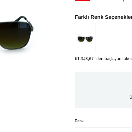
İndirim
Farklı Renk Seçenekler
Tükendi
₺1.348,67
`den başlayan taksit
Ü
Renk