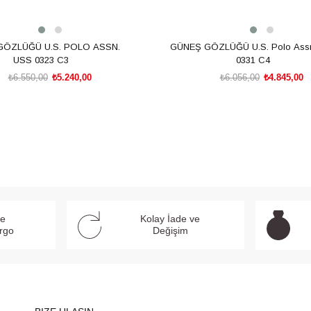
GÖZLÜĞÜ U.S. POLO ASSN.
GÜNEŞ GÖZLÜĞÜ U.S. Polo Ass
USS 0323 C3
0331 C4
₺6.550,00
₺5.240,00
₺6.056,00
₺4.845,00
SEPETE EKLE
SEPETE EKLE
ve
Kolay İade ve
argo
Değişim