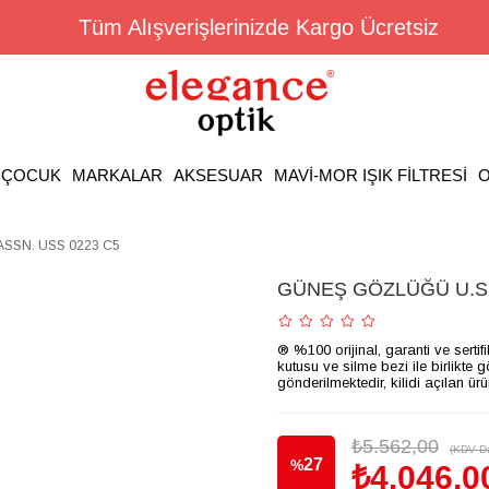
Tüm Alışverişlerinizde Kargo Ücretsiz
ÇOCUK
MARKALAR
AKSESUAR
MAVİ-MOR IŞIK FİLTRESİ
O
SSN. USS 0223 C5
GÜNEŞ GÖZLÜĞÜ U.S.
® %100 orijinal, garanti ve sertif
kutusu ve silme bezi ile birlikte 
gönderilmektedir, kilidi açılan ür
₺5.562,00
(KDV Da
27
%
₺4.046,0