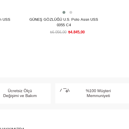
n USS
GÜNEŞ GÖZLÜĞÜ U.S. Polo Assn USS
0355 C4
₺6.056,00
₺4.845,00
SEPETE EKLE
Ücretsiz Ölçü
%100 Müşteri
Değişimi ve Bakım
Memnuniyeti