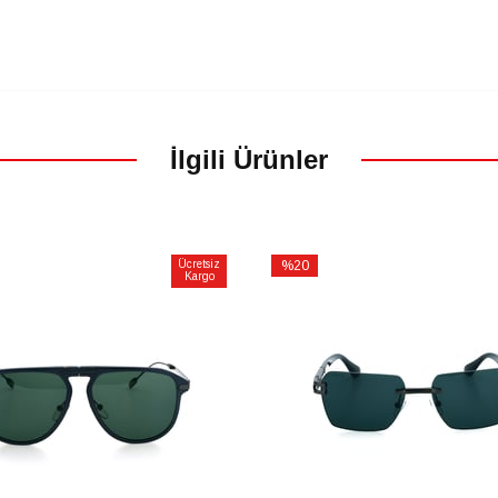
İlgili Ürünler
Ücretsiz
%20
Kargo
İndirim
m
%20İndirim