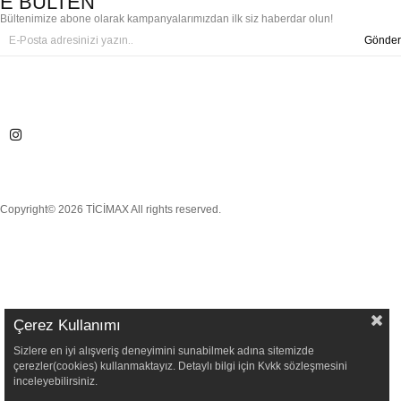
E BÜLTEN
Bültenimize abone olarak kampanyalarımızdan ilk siz haberdar olun!
Gönder
Copyright© 2026 TİCİMAX All rights reserved.
Çerez Kullanımı
Sizlere en iyi alışveriş deneyimini sunabilmek adına sitemizde
çerezler(cookies) kullanmaktayız. Detaylı bilgi için Kvkk sözleşmesini
inceleyebilirsiniz.