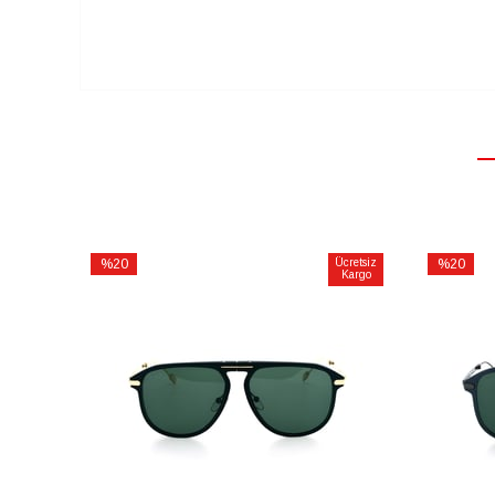
%20
Ücretsiz
%20
Kargo
İndirim
İndirim
%20İndirim
%20İndiri