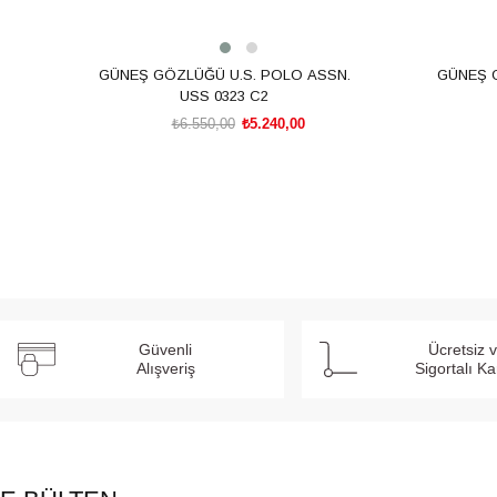
GÜNEŞ GÖZLÜĞÜ U.S. POLO ASSN.
GÜNEŞ 
USS 0323 C2
₺6.550,00
₺5.240,00
SEPETE EKLE
Güvenli
Ücretsiz 
Alışveriş
Sigortalı K