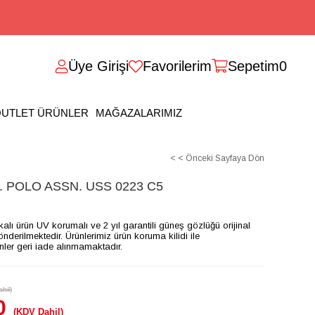
Üye Girişi
Favorilerim
Sepetim
0
UTLET ÜRÜNLER
MAĞAZALARIMIZ
< < Önceki Sayfaya Dön
 POLO ASSN. USS 0223 C5
ikalı ürün UV korumalı ve 2 yıl garantili güneş gözlüğü orijinal
gönderilmektedir. Ürünlerimiz ürün koruma kilidi ile
ünler geri iade alınmamaktadır.
hil)
0
(KDV Dahil)