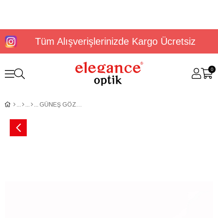
Tüm Alışverişlerinizde Kargo Ücretsiz
0
GÜNEŞ GÖZLÜĞÜ U.S. POLO ASSN. USS 0225 C5