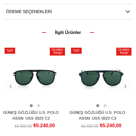
ÖDEME SEÇENEKLERI
İlgili Ürünler
Ücretsiz
Ücretsiz
%20
%20
Kargo
Kargo
İndirim
İndirim
%20İndirim
%20İndirim
GÜNEŞ GÖZLÜĞÜ U.S. POLO
GÜNEŞ GÖZLÜĞÜ U.S. POLO
ASSN. USS 0323 C2
ASSN. USS 0323 C3
₺5.240,00
₺5.240,00
₺6.550,00
₺6.550,00
SEPETE EKLE
SEPETE EKLE