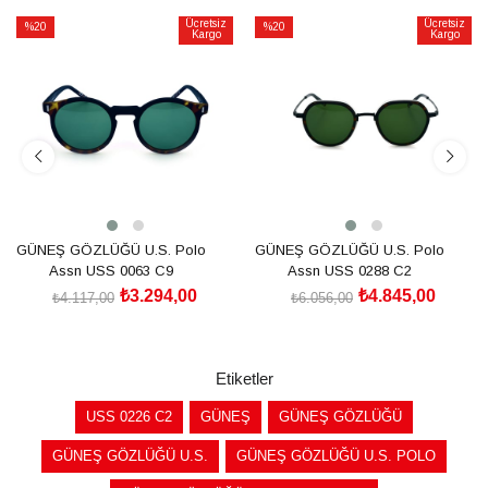
Ücretsiz
Ücretsiz
%20
%20
Kargo
Kargo
İndirim
İndirim
%20İndirim
%20İndirim
GÜNEŞ GÖZLÜĞÜ U.S. Polo
GÜNEŞ GÖZLÜĞÜ U.S. Polo
Assn USS 0063 C9
Assn USS 0288 C2
₺3.294,00
₺4.845,00
₺4.117,00
₺6.056,00
SEPETE EKLE
SEPETE EKLE
Etiketler
USS 0226 C2
GÜNEŞ
GÜNEŞ GÖZLÜĞÜ
GÜNEŞ GÖZLÜĞÜ U.S.
GÜNEŞ GÖZLÜĞÜ U.S. POLO