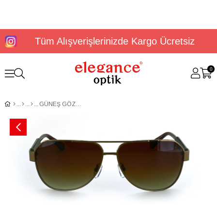
Tüm Alışverişlerinizde Kargo Ücretsiz
0
GÜNEŞ GÖZLÜĞÜ U.S. POLO ASSN. USS 0226 C2