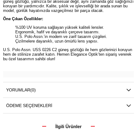
güneş gözlüğü, yalnızca bir aksesuar değil, aynı zamanda göz sağlığınızı
koruyan bir yardımcıdır. Kalite, şıklık ve işlevselliği bir arada sunan bu
model, günlük hayatınızda vazgeçilmez bir parça olacak.
Öne Çıkan Özellikler:
%100 UV koruma sağlayan yüksek kaliteli lensler.
Ergonomik, hafif ve dayanıklı çerçeve tasarımı.
U.S. Polo Assn.’in modern ve zarif tasarım çizgileri.
Çizilmelere dayanıklı, uzun ömürlü lens yapısı.
U.S. Polo Assn. USS 0226 C2 güneş gözlüğü ile hem gözlerinizi koruyun
hem de stilinize zarafet katın. Hemen Elegance Optik’ten sipariş vererek
bu özel tasarımın sahibi olun!
YORUMLAR
(0)
ÖDEME SEÇENEKLERI
İlgili Ürünler