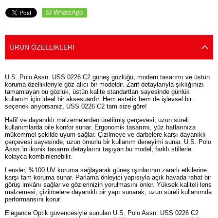
WhatsApp
ÜRÜN ÖZELLIKLERI
U.S. Polo Assn. USS 0226 C2 güneş gözlüğü, modern tasarımı ve üstün
koruma özellikleriyle göz alıcı bir modeldir. Zarif detaylarıyla şıklığınızı
tamamlayan bu gözlük, üstün kalite standartları sayesinde günlük
kullanım için ideal bir aksesuardır. Hem estetik hem de işlevsel bir
seçenek arıyorsanız, USS 0226 C2 tam size göre!
Hafif ve dayanıklı malzemelerden üretilmiş çerçevesi, uzun süreli
kullanımlarda bile konfor sunar. Ergonomik tasarımı, yüz hatlarınıza
mükemmel şekilde uyum sağlar. Çizilmeye ve darbelere karşı dayanıklı
çerçevesi sayesinde, uzun ömürlü bir kullanım deneyimi sunar. U.S. Polo
Assn.'in ikonik tasarım detaylarını taşıyan bu model, farklı stillerle
kolayca kombinlenebilir.
Lensler, %100 UV koruma sağlayarak güneş ışınlarının zararlı etkilerine
karşı tam koruma sunar. Parlama önleyici yapısıyla açık havada rahat bir
görüş imkânı sağlar ve gözlerinizin yorulmasını önler. Yüksek kaliteli lens
malzemesi, çizilmelere dayanıklı bir yapı sunarak, uzun süreli kullanımda
performansını korur.
Elegance Optik güvencesiyle sunulan U.S. Polo Assn. USS 0226 C2