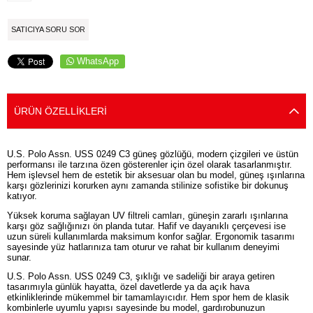
SATICIYA SORU SOR
WhatsApp
ÜRÜN ÖZELLIKLERI
U.S. Polo Assn. USS 0249 C3 güneş gözlüğü, modern çizgileri ve üstün
performansı ile tarzına özen gösterenler için özel olarak tasarlanmıştır.
Hem işlevsel hem de estetik bir aksesuar olan bu model, güneş ışınlarına
karşı gözlerinizi korurken aynı zamanda stilinize sofistike bir dokunuş
katıyor.
Yüksek koruma sağlayan UV filtreli camları, güneşin zararlı ışınlarına
karşı göz sağlığınızı ön planda tutar. Hafif ve dayanıklı çerçevesi ise
uzun süreli kullanımlarda maksimum konfor sağlar. Ergonomik tasarımı
sayesinde yüz hatlarınıza tam oturur ve rahat bir kullanım deneyimi
sunar.
U.S. Polo Assn. USS 0249 C3, şıklığı ve sadeliği bir araya getiren
tasarımıyla günlük hayatta, özel davetlerde ya da açık hava
etkinliklerinde mükemmel bir tamamlayıcıdır. Hem spor hem de klasik
kombinlerle uyumlu yapısı sayesinde bu model, gardırobunuzun