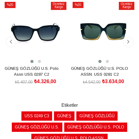
Ücretsiz
Ücretsiz
%20
%20
Kargo
Kargo
İndirim
İndirim
%20İndirim
%20İndirim
GÜNEŞ GÖZLÜĞÜ U.S. Polo
GÜNEŞ GÖZLÜĞÜ U.S. POLO
Assn USS 0287 C2
ASSN. USS 0281 C2
₺4.326,00
₺3.634,00
₺5.407,00
₺4.542,00
SEPETE EKLE
SEPETE EKLE
Etiketler
USS 0249 C3
GÜNEŞ
GÜNEŞ GÖZLÜĞÜ
GÜNEŞ GÖZLÜĞÜ U.S.
GÜNEŞ GÖZLÜĞÜ U.S. POLO
GÜNEŞ GÖZLÜĞÜ U.S. POLO ASSN.