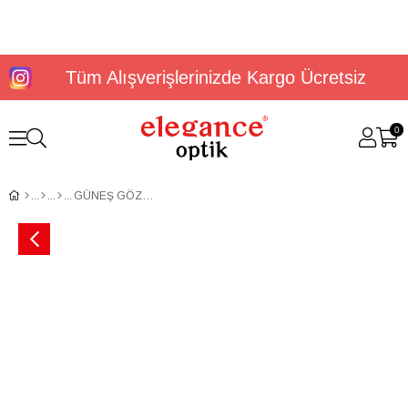
Tüm Alışverişlerinizde Kargo Ücretsiz
0
GÜNEŞ GÖZLÜĞÜ U.S. POLO ASSN. USS 0249 C3