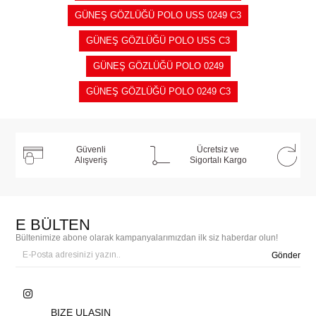
GÜNEŞ GÖZLÜĞÜ POLO USS 0249 C3
GÜNEŞ GÖZLÜĞÜ POLO USS C3
GÜNEŞ GÖZLÜĞÜ POLO 0249
GÜNEŞ GÖZLÜĞÜ POLO 0249 C3
Güvenli
Ücretsiz ve
Alışveriş
Sigortalı Kargo
E BÜLTEN
Bültenimize abone olarak kampanyalarımızdan ilk siz haberdar olun!
Gönder
BIZE ULAŞIN