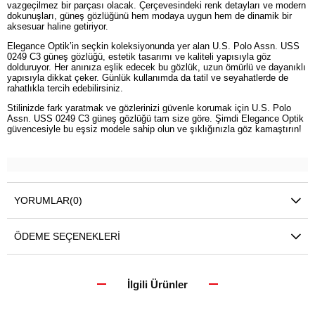
vazgeçilmez bir parçası olacak. Çerçevesindeki renk detayları ve modern
dokunuşları, güneş gözlüğünü hem modaya uygun hem de dinamik bir
aksesuar haline getiriyor.
Elegance Optik’in seçkin koleksiyonunda yer alan U.S. Polo Assn. USS
0249 C3 güneş gözlüğü, estetik tasarımı ve kaliteli yapısıyla göz
dolduruyor. Her anınıza eşlik edecek bu gözlük, uzun ömürlü ve dayanıklı
yapısıyla dikkat çeker. Günlük kullanımda da tatil ve seyahatlerde de
rahatlıkla tercih edebilirsiniz.
Stilinizde fark yaratmak ve gözlerinizi güvenle korumak için U.S. Polo
Assn. USS 0249 C3 güneş gözlüğü tam size göre. Şimdi Elegance Optik
güvencesiyle bu eşsiz modele sahip olun ve şıklığınızla göz kamaştırın!
YORUMLAR
(0)
ÖDEME SEÇENEKLERI
İlgili Ürünler