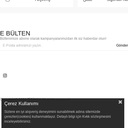
E BÜLTEN
Bültenimize abone olarak kampanyalarımızdan ilk siz haberdar olun!
Gönder
Copyright© 2026 TİCİMAX All rights reserved.
Çerez Kullanımı
Sizlere en iyi alışveriş deneyimini sunabilmek adına sitemizde
çerezler(cookies) kullanmaktayız. Detaylı bilgi için Kvkk sözleşmesini
inceleyebilirsiniz.