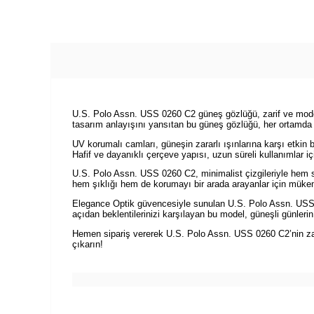
U.S. Polo Assn. USS 0260 C2 güneş gözlüğü, zarif ve modern
tasarım anlayışını yansıtan bu güneş gözlüğü, her ortamda t
UV korumalı camları, güneşin zararlı ışınlarına karşı etkin
Hafif ve dayanıklı çerçeve yapısı, uzun süreli kullanımlar
U.S. Polo Assn. USS 0260 C2, minimalist çizgileriyle hem sp
hem şıklığı hem de korumayı bir arada arayanlar için mükemme
Elegance Optik güvencesiyle sunulan U.S. Polo Assn. USS 0
açıdan beklentilerinizi karşılayan bu model, güneşli günlerin
Hemen sipariş vererek U.S. Polo Assn. USS 0260 C2’nin zarif
çıkarın!