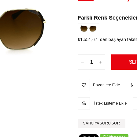
İndirim
Farklı Renk Seçenekler
₺1.551,67
`den başlayan taksit
Favorilere Ekle
İstek Listeme Ekle
SATICIYA SORU SOR