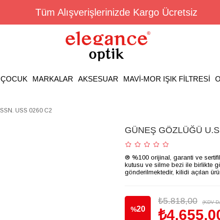
Tüm Alışverişlerinizde Kargo Ücretsiz
ÇOCUK
MARKALAR
AKSESUAR
MAVİ-MOR IŞIK FİLTRESİ
O
SSN. USS 0260 C2
GÜNEŞ GÖZLÜĞÜ U.S.
® %100 orijinal, garanti ve sertif
kutusu ve silme bezi ile birlikte 
gönderilmektedir, kilidi açılan ür
₺5.818,00
(KDV Da
20
%
₺4.655,0