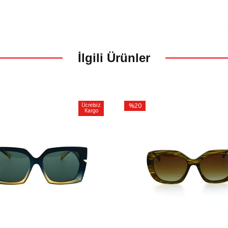
İlgili Ürünler
Ücretsiz
%20
Kargo
İndirim
m
%20İndirim