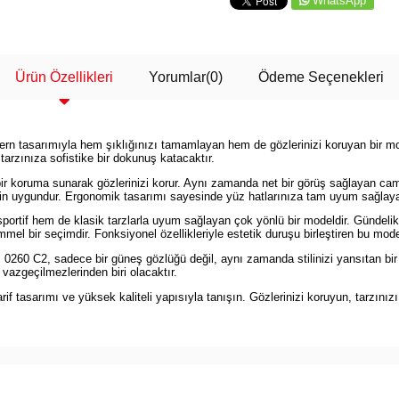
WhatsApp
Ürün Özellikleri
Yorumlar
(0)
Ödeme Seçenekleri
 tasarımıyla hem şıklığınızı tamamlayan hem de gözlerinizi koruyan bir model
arzınıza sofistike bir dokunuş katacaktır.
 bir koruma sunarak gözlerinizi korur. Aynı zamanda net bir görüş sağlayan cam
 için uygundur. Ergonomik tasarımı sayesinde yüz hatlarınıza tam uyum sağlaya
ortif hem de klasik tarzlarla uyum sağlayan çok yönlü bir modeldir. Gündelik h
l bir seçimdir. Fonksiyonel özellikleriyle estetik duruşu birleştiren bu model,
260 C2, sadece bir güneş gözlüğü değil, aynı zamanda stilinizi yansıtan bi
 vazgeçilmezlerinden biri olacaktır.
 tasarımı ve yüksek kaliteli yapısıyla tanışın. Gözlerinizi koruyun, tarzınız