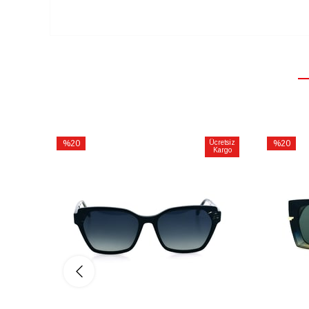
%20
Ücretsiz
%20
Kargo
İndirim
İndirim
%20İndirim
%20İndiri