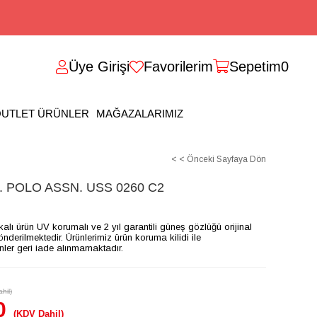
Üye Girişi
Favorilerim
Sepetim
0
UTLET ÜRÜNLER
MAĞAZALARIMIZ
< < Önceki Sayfaya Dön
 POLO ASSN. USS 0260 C2
ikalı ürün UV korumalı ve 2 yıl garantili güneş gözlüğü orijinal
gönderilmektedir. Ürünlerimiz ürün koruma kilidi ile
ünler geri iade alınmamaktadır.
hil)
0
(KDV Dahil)