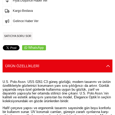
Fiyat Düşünce Haber Ver
Kargo Bedava
Gelince Haber Ver
SATICIYA SORU SOR
WhatsApp
ÜRÜN ÖZELLIKLERI
U.S. Polo Assn. USS 0261 C3 güneş gözlüğü, modern tasarımı ve üstün
özellikleriyle gözlerinizi korumanın yanı sıra şıklığınızı da artırır. Günlük
yaşamda veya özel günlerde kullanıma uygun bu gözlük, zarif ve
dayanıklı yapısıyla her ortamda stilinizi öne çıkarır. U.S. Polo Assn.’nin
kaliteli ve estetik anlayışını yansıtan bu model, Elegance Optik’in seçkin
koleksiyonundaki en gözde ürünlerden biridir.
Hafif çerçeve yapısı ve ergonomik tasarımı sayesinde gün boyu konforlu
bir kullanım sunar. UV korumalı camları, güneşin zararlı ışınlarına karşı