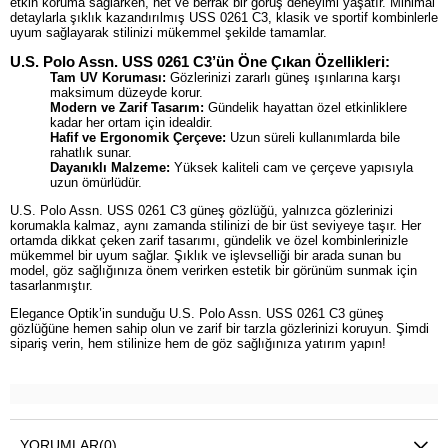
etkin koruma sağlarken, net ve berrak bir görüş deneyimi yaşatır. Minimal
detaylarla şıklık kazandırılmış USS 0261 C3, klasik ve sportif kombinlerle
uyum sağlayarak stilinizi mükemmel şekilde tamamlar.
U.S. Polo Assn. USS 0261 C3’ün Öne Çıkan Özellikleri:
Tam UV Koruması:
Gözlerinizi zararlı güneş ışınlarına karşı
maksimum düzeyde korur.
Modern ve Zarif Tasarım:
Gündelik hayattan özel etkinliklere
kadar her ortam için idealdir.
Hafif ve Ergonomik Çerçeve:
Uzun süreli kullanımlarda bile
rahatlık sunar.
Dayanıklı Malzeme:
Yüksek kaliteli cam ve çerçeve yapısıyla
uzun ömürlüdür.
U.S. Polo Assn. USS 0261 C3 güneş gözlüğü, yalnızca gözlerinizi
korumakla kalmaz, aynı zamanda stilinizi de bir üst seviyeye taşır. Her
ortamda dikkat çeken zarif tasarımı, gündelik ve özel kombinlerinizle
mükemmel bir uyum sağlar. Şıklık ve işlevselliği bir arada sunan bu
model, göz sağlığınıza önem verirken estetik bir görünüm sunmak için
tasarlanmıştır.
Elegance Optik’in sunduğu U.S. Polo Assn. USS 0261 C3 güneş
gözlüğüne hemen sahip olun ve zarif bir tarzla gözlerinizi koruyun. Şimdi
sipariş verin, hem stilinize hem de göz sağlığınıza yatırım yapın!
YORUMLAR
(0)