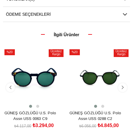
ÖDEME SEÇENEKLERI
İlgili Ürünler
Ücretsiz
Ücretsiz
%20
%20
Kargo
Kargo
İndirim
İndirim
%20İndirim
%20İndirim
GÜNEŞ GÖZLÜĞÜ U.S. Polo
GÜNEŞ GÖZLÜĞÜ U.S. Polo
Assn USS 0063 C9
Assn USS 0288 C2
₺3.294,00
₺4.845,00
₺4.117,00
₺6.056,00
SEPETE EKLE
SEPETE EKLE