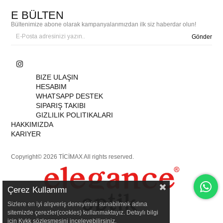
E BÜLTEN
Bültenimize abone olarak kampanyalarımızdan ilk siz haberdar olun!
Gönder
BIZE ULAŞIN
HESABIM
WHATSAPP DESTEK
SIPARIŞ TAKIBI
GIZLILIK POLITIKALARI
HAKKIMIZDA
KARIYER
Copyright© 2026 TİCİMAX All rights reserved.
Çerez Kullanımı
Sizlere en iyi alışveriş deneyimini sunabilmek adına
sitemizde çerezler(cookies) kullanmaktayız. Detaylı bilgi
için Kvkk sözleşmesini inceleyebilirsiniz.