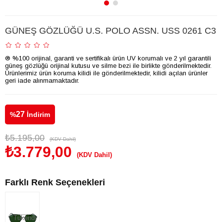
GÜNEŞ GÖZLÜĞÜ U.S. POLO ASSN. USS 0261 C3
® %100 orijinal, garanti ve sertifikalı ürün UV korumalı ve 2 yıl garantili
güneş gözlüğü orijinal kutusu ve silme bezi ile birlikte gönderilmektedir.
Ürünlerimiz ürün koruma kilidi ile gönderilmektedir, kilidi açılan ürünler
geri iade alınmamaktadır.
27
%
İndirim
₺5.195,00
(KDV Dahil)
₺3.779,00
(KDV Dahil)
Farklı Renk Seçenekleri
Tükendi