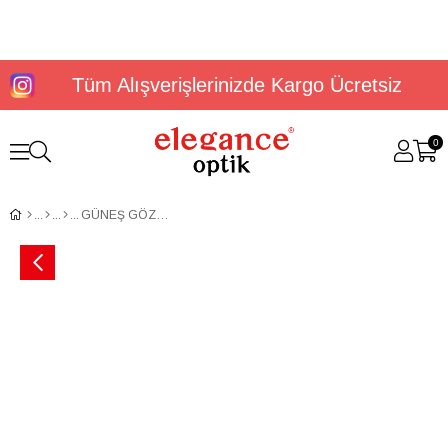
Tüm Alışverişlerinizde Kargo Ücretsiz
0
GÜNEŞ GÖZLÜĞÜ U.S. POLO ASSN. USS 0261 C3