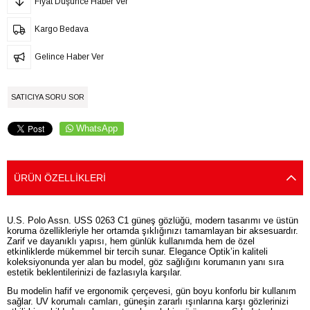
Fiyat Düşünce Haber Ver
Kargo Bedava
Gelince Haber Ver
SATICIYA SORU SOR
WhatsApp
ÜRÜN ÖZELLIKLERI
U.S. Polo Assn. USS 0263 C1 güneş gözlüğü, modern tasarımı ve üstün
koruma özellikleriyle her ortamda şıklığınızı tamamlayan bir aksesuardır.
Zarif ve dayanıklı yapısı, hem günlük kullanımda hem de özel
etkinliklerde mükemmel bir tercih sunar. Elegance Optik’in kaliteli
koleksiyonunda yer alan bu model, göz sağlığını korumanın yanı sıra
estetik beklentilerinizi de fazlasıyla karşılar.
Bu modelin hafif ve ergonomik çerçevesi, gün boyu konforlu bir kullanım
sağlar. UV korumalı camları, güneşin zararlı ışınlarına karşı gözlerinizi