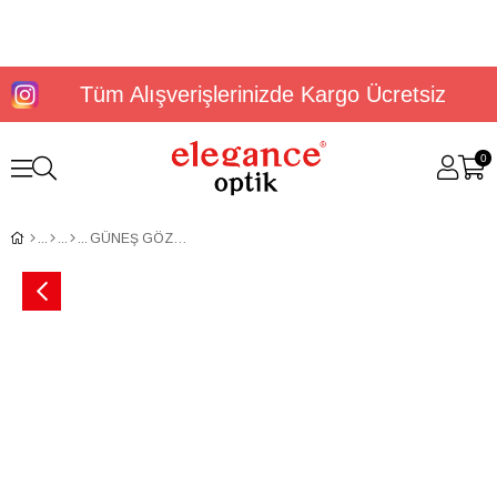
Tüm Alışverişlerinizde Kargo Ücretsiz
0
GÜNEŞ GÖZLÜĞÜ U.S. POLO ASSN. USS 0263 C1