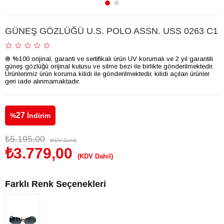
GÜNEŞ GÖZLÜĞÜ U.S. POLO ASSN. USS 0263 C1
® %100 orijinal, garanti ve sertifikalı ürün UV korumalı ve 2 yıl garantili
güneş gözlüğü orijinal kutusu ve silme bezi ile birlikte gönderilmektedir.
Ürünlerimiz ürün koruma kilidi ile gönderilmektedir, kilidi açılan ürünler
geri iade alınmamaktadır.
27
%
İndirim
₺5.195,00
(KDV Dahil)
₺3.779,00
(KDV Dahil)
Farklı Renk Seçenekleri
Tükendi