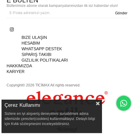
E BÜLTEN
Bültenimize abone olarak kampanyalarımızdan ilk siz haberdar olun!
Gönder
BIZE ULAŞIN
HESABIM
WHATSAPP DESTEK
SIPARIŞ TAKIBI
GIZLILIK POLITIKALARI
HAKKIMIZDA
KARIYER
Copyright© 2026 TİCİMAX All rights reserved.
Çerez Kullanımı
Sizlere en iyi alışveriş deneyimini sunabilmek adına
sitemizde çerezler(cookies) kullanmaktayız. Detaylı bilgi
için Kvkk sözleşmesini inceleyebilirsiniz.