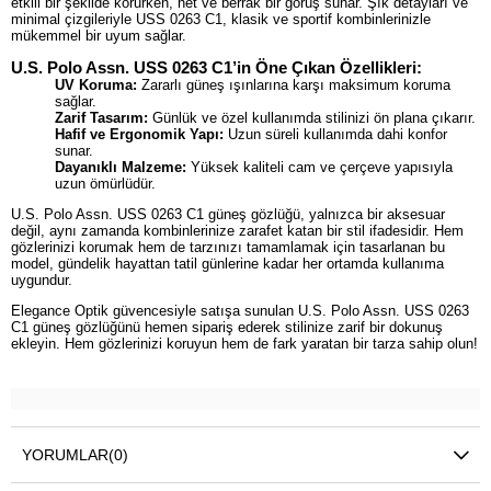
etkili bir şekilde korurken, net ve berrak bir görüş sunar. Şık detayları ve
minimal çizgileriyle USS 0263 C1, klasik ve sportif kombinlerinizle
mükemmel bir uyum sağlar.
U.S. Polo Assn. USS 0263 C1’in Öne Çıkan Özellikleri:
UV Koruma:
Zararlı güneş ışınlarına karşı maksimum koruma
sağlar.
Zarif Tasarım:
Günlük ve özel kullanımda stilinizi ön plana çıkarır.
Hafif ve Ergonomik Yapı:
Uzun süreli kullanımda dahi konfor
sunar.
Dayanıklı Malzeme:
Yüksek kaliteli cam ve çerçeve yapısıyla
uzun ömürlüdür.
U.S. Polo Assn. USS 0263 C1 güneş gözlüğü, yalnızca bir aksesuar
değil, aynı zamanda kombinlerinize zarafet katan bir stil ifadesidir. Hem
gözlerinizi korumak hem de tarzınızı tamamlamak için tasarlanan bu
model, gündelik hayattan tatil günlerine kadar her ortamda kullanıma
uygundur.
Elegance Optik güvencesiyle satışa sunulan U.S. Polo Assn. USS 0263
C1 güneş gözlüğünü hemen sipariş ederek stilinize zarif bir dokunuş
ekleyin. Hem gözlerinizi koruyun hem de fark yaratan bir tarza sahip olun!
YORUMLAR
(0)