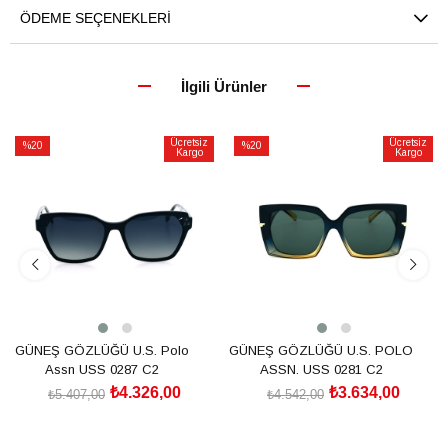
ÖDEME SEÇENEKLERI
İlgili Ürünler
Ücretsiz
Ücretsiz
%20
%20
Kargo
Kargo
İndirim
İndirim
%20İndirim
%20İndirim
GÜNEŞ GÖZLÜĞÜ U.S. Polo
GÜNEŞ GÖZLÜĞÜ U.S. POLO
Assn USS 0287 C2
ASSN. USS 0281 C2
₺4.326,00
₺3.634,00
₺5.407,00
₺4.542,00
SEPETE EKLE
SEPETE EKLE