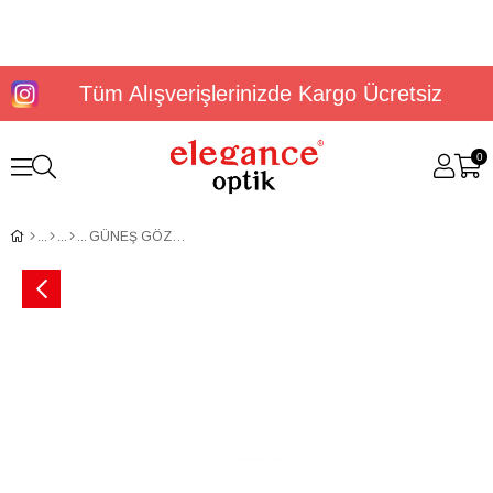
Tüm Alışverişlerinizde Kargo Ücretsiz
0
GÜNEŞ GÖZLÜĞÜ U.S. POLO ASSN. USS 0264 C3