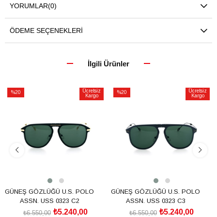
YORUMLAR
(0)
ÖDEME SEÇENEKLERI
İlgili Ürünler
Ücretsiz
Ücretsiz
%20
%20
Kargo
Kargo
İndirim
İndirim
%20İndirim
%20İndirim
GÜNEŞ GÖZLÜĞÜ U.S. POLO
GÜNEŞ GÖZLÜĞÜ U.S. POLO
ASSN. USS 0323 C2
ASSN. USS 0323 C3
₺5.240,00
₺5.240,00
₺6.550,00
₺6.550,00