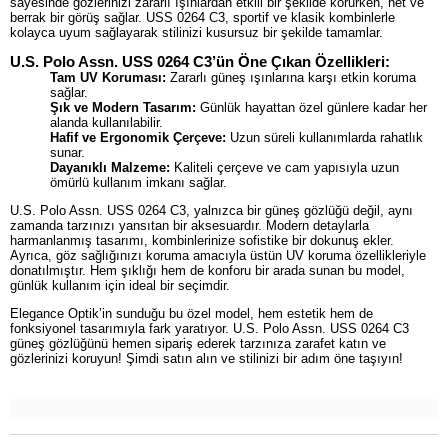
sayesinde gözlerinizi zararlı ışınlardan etkili bir şekilde korurken, net ve
berrak bir görüş sağlar. USS 0264 C3, sportif ve klasik kombinlerle
kolayca uyum sağlayarak stilinizi kusursuz bir şekilde tamamlar.
U.S. Polo Assn. USS 0264 C3’ün Öne Çıkan Özellikleri:
Tam UV Koruması:
Zararlı güneş ışınlarına karşı etkin koruma
sağlar.
Şık ve Modern Tasarım:
Günlük hayattan özel günlere kadar her
alanda kullanılabilir.
Hafif ve Ergonomik Çerçeve:
Uzun süreli kullanımlarda rahatlık
sunar.
Dayanıklı Malzeme:
Kaliteli çerçeve ve cam yapısıyla uzun
ömürlü kullanım imkanı sağlar.
U.S. Polo Assn. USS 0264 C3, yalnızca bir güneş gözlüğü değil, aynı
zamanda tarzınızı yansıtan bir aksesuardır. Modern detaylarla
harmanlanmış tasarımı, kombinlerinize sofistike bir dokunuş ekler.
Ayrıca, göz sağlığınızı koruma amacıyla üstün UV koruma özellikleriyle
donatılmıştır. Hem şıklığı hem de konforu bir arada sunan bu model,
günlük kullanım için ideal bir seçimdir.
Elegance Optik’in sunduğu bu özel model, hem estetik hem de
fonksiyonel tasarımıyla fark yaratıyor. U.S. Polo Assn. USS 0264 C3
güneş gözlüğünü hemen sipariş ederek tarzınıza zarafet katın ve
gözlerinizi koruyun! Şimdi satın alın ve stilinizi bir adım öne taşıyın!