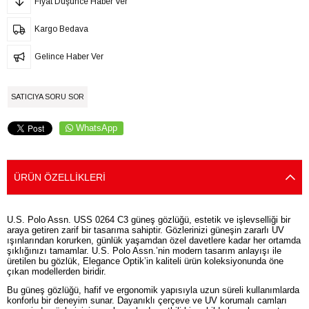
Fiyat Düşünce Haber Ver
Kargo Bedava
Gelince Haber Ver
SATICIYA SORU SOR
WhatsApp
ÜRÜN ÖZELLIKLERI
U.S. Polo Assn. USS 0264 C3 güneş gözlüğü, estetik ve işlevselliği bir
araya getiren zarif bir tasarıma sahiptir. Gözlerinizi güneşin zararlı UV
ışınlarından korurken, günlük yaşamdan özel davetlere kadar her ortamda
şıklığınızı tamamlar. U.S. Polo Assn.’nin modern tasarım anlayışı ile
üretilen bu gözlük, Elegance Optik’in kaliteli ürün koleksiyonunda öne
çıkan modellerden biridir.
Bu güneş gözlüğü, hafif ve ergonomik yapısıyla uzun süreli kullanımlarda
konforlu bir deneyim sunar. Dayanıklı çerçeve ve UV korumalı camları