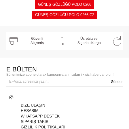
GÜNEŞ GÖZLÜĞÜ POLO 0266
GÜNEŞ GÖZLÜĞÜ POLO 0266 C2
Güvenli
Ücretsiz ve
Alışveriş
Sigortalı Kargo
E BÜLTEN
Bültenimize abone olarak kampanyalarımızdan ilk siz haberdar olun!
Gönder
BIZE ULAŞIN
HESABIM
WHATSAPP DESTEK
SIPARIŞ TAKIBI
GIZLILIK POLITIKALARI