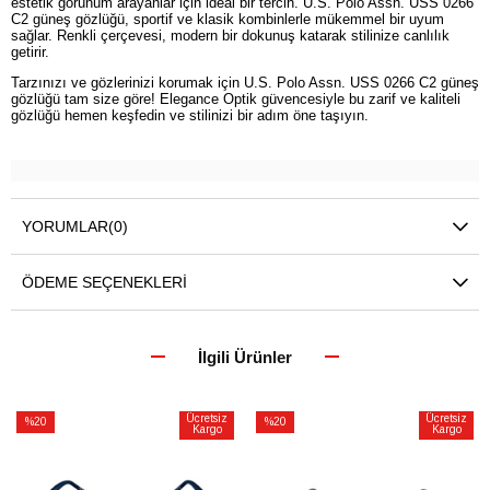
estetik görünüm arayanlar için ideal bir tercih. U.S. Polo Assn. USS 0266
C2 güneş gözlüğü, sportif ve klasik kombinlerle mükemmel bir uyum
sağlar. Renkli çerçevesi, modern bir dokunuş katarak stilinize canlılık
getirir.
Tarzınızı ve gözlerinizi korumak için U.S. Polo Assn. USS 0266 C2 güneş
gözlüğü tam size göre! Elegance Optik güvencesiyle bu zarif ve kaliteli
gözlüğü hemen keşfedin ve stilinizi bir adım öne taşıyın.
YORUMLAR
(0)
ÖDEME SEÇENEKLERI
İlgili Ürünler
Ücretsiz
Ücretsiz
%20
%20
Kargo
Kargo
İndirim
İndirim
%20İndirim
%20İndirim