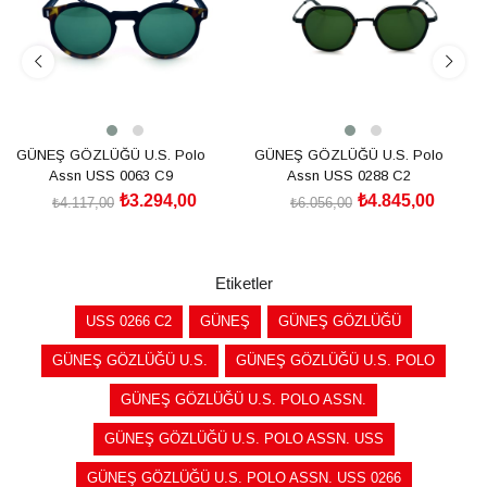
GÜNEŞ GÖZLÜĞÜ U.S. Polo
GÜNEŞ GÖZLÜĞÜ U.S. Polo
Assn USS 0063 C9
Assn USS 0288 C2
₺3.294,00
₺4.845,00
₺4.117,00
₺6.056,00
SEPETE EKLE
SEPETE EKLE
Etiketler
USS 0266 C2
GÜNEŞ
GÜNEŞ GÖZLÜĞÜ
GÜNEŞ GÖZLÜĞÜ U.S.
GÜNEŞ GÖZLÜĞÜ U.S. POLO
GÜNEŞ GÖZLÜĞÜ U.S. POLO ASSN.
GÜNEŞ GÖZLÜĞÜ U.S. POLO ASSN. USS
GÜNEŞ GÖZLÜĞÜ U.S. POLO ASSN. USS 0266