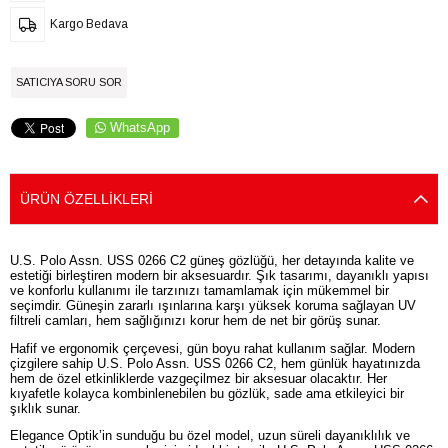
Kargo Bedava
SATICIYA SORU SOR
WhatsApp
ÜRÜN ÖZELLIKLERI
U.S. Polo Assn. USS 0266 C2 güneş gözlüğü, her detayında kalite ve
estetiği birleştiren modern bir aksesuardır. Şık tasarımı, dayanıklı yapısı
ve konforlu kullanımı ile tarzınızı tamamlamak için mükemmel bir
seçimdir. Güneşin zararlı ışınlarına karşı yüksek koruma sağlayan UV
filtreli camları, hem sağlığınızı korur hem de net bir görüş sunar.
Hafif ve ergonomik çerçevesi, gün boyu rahat kullanım sağlar. Modern
çizgilere sahip U.S. Polo Assn. USS 0266 C2, hem günlük hayatınızda
hem de özel etkinliklerde vazgeçilmez bir aksesuar olacaktır. Her
kıyafetle kolayca kombinlenebilen bu gözlük, sade ama etkileyici bir
şıklık sunar.
Elegance Optik’in sunduğu bu özel model, uzun süreli dayanıklılık ve