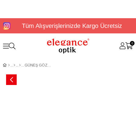
Tüm Alışverişlerinizde Kargo Ücretsiz
0
GÜNEŞ GÖZLÜĞÜ U.S. POLO ASSN. USS 0266 C2