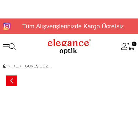
Tüm Alışverişlerinizde Kargo Ücretsiz
0
GÜNEŞ GÖZLÜĞÜ U.S. POLO ASSN. USS 0316 C2