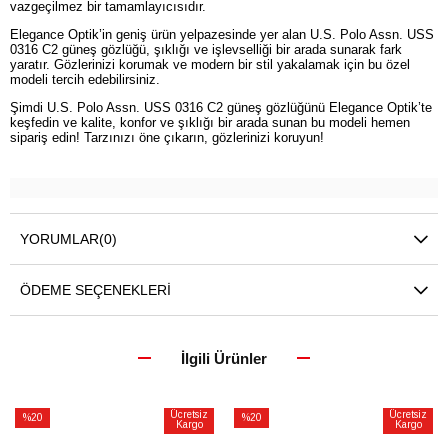
vazgeçilmez bir tamamlayıcısıdır.
Elegance Optik’in geniş ürün yelpazesinde yer alan U.S. Polo Assn. USS
0316 C2 güneş gözlüğü, şıklığı ve işlevselliği bir arada sunarak fark
yaratır. Gözlerinizi korumak ve modern bir stil yakalamak için bu özel
modeli tercih edebilirsiniz.
Şimdi U.S. Polo Assn. USS 0316 C2 güneş gözlüğünü Elegance Optik’te
keşfedin ve kalite, konfor ve şıklığı bir arada sunan bu modeli hemen
sipariş edin! Tarzınızı öne çıkarın, gözlerinizi koruyun!
YORUMLAR
(0)
ÖDEME SEÇENEKLERI
İlgili Ürünler
Ücretsiz
Ücretsiz
%20
%20
Kargo
Kargo
İndirim
İndirim