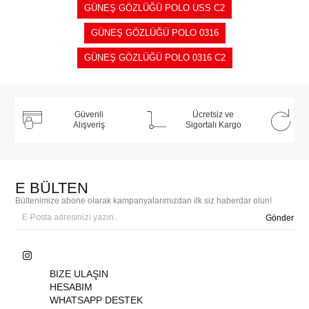
GÜNEŞ GÖZLÜĞÜ POLO USS C2
GÜNEŞ GÖZLÜĞÜ POLO 0316
GÜNEŞ GÖZLÜĞÜ POLO 0316 C2
Güvenli
Ücretsiz ve
Alışveriş
Sigortalı Kargo
E BÜLTEN
Bültenimize abone olarak kampanyalarımızdan ilk siz haberdar olun!
Gönder
BIZE ULAŞIN
HESABIM
WHATSAPP DESTEK