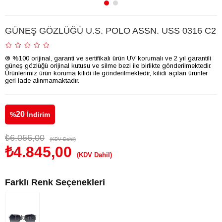
GÜNEŞ GÖZLÜĞÜ U.S. POLO ASSN. USS 0316 C2
® %100 orijinal, garanti ve sertifikalı ürün UV korumalı ve 2 yıl garantili
güneş gözlüğü orijinal kutusu ve silme bezi ile birlikte gönderilmektedir.
Ürünlerimiz ürün koruma kilidi ile gönderilmektedir, kilidi açılan ürünler
geri iade alınmamaktadır.
20
%
İndirim
₺6.056,00
(KDV Dahil)
₺4.845,00
(KDV Dahil)
Farklı Renk Seçenekleri
Tükendi