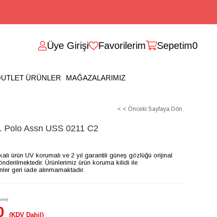
Üye Girişi
Favorilerim
Sepetim
0
UTLET ÜRÜNLER
MAĞAZALARIMIZ
< < Önceki Sayfaya Dön
Polo Assn USS 0211 C2
ikalı ürün UV korumalı ve 2 yıl garantili güneş gözlüğü orijinal
gönderilmektedir. Ürünlerimiz ürün koruma kilidi ile
ünler geri iade alınmamaktadır.
hil)
0
(KDV Dahil)