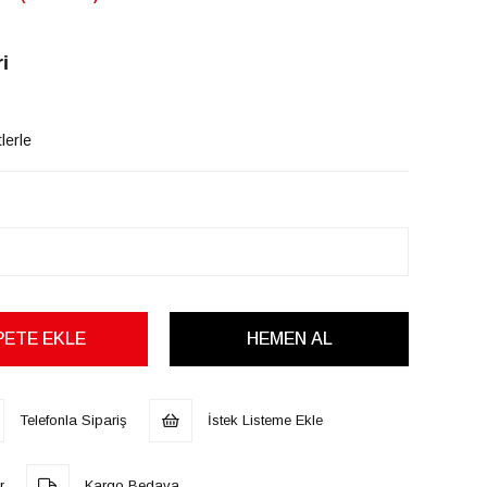
i
lerle
Telefonla Sipariş
İstek Listeme Ekle
r
Kargo Bedava