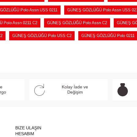
GÖZLÜĞÜ Polo Assn USS 0211
GÜNEŞ GÖZLÜĞÜ Polo Assn USS 02
Polo Assn 0211 C2
GÜNEŞ GÖZLÜĞÜ Polo Assn C2
GÜNEŞ GÖ
2
GÜNEŞ GÖZLÜĞÜ Polo USS C2
GÜNEŞ GÖZLÜĞÜ Polo 0211
ve
Kolay İade ve
argo
Değişim
BIZE ULAŞIN
HESABIM