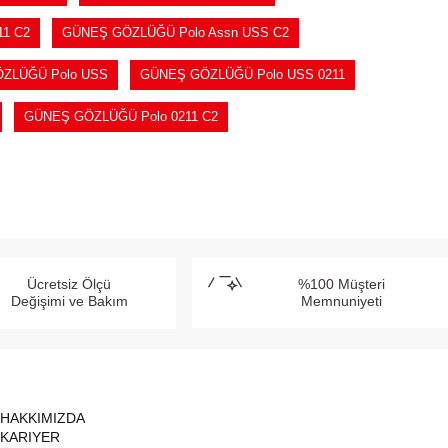
11 C2
GÜNEŞ GÖZLÜĞÜ Polo Assn USS C2
ZLÜĞÜ Polo USS
GÜNEŞ GÖZLÜĞÜ Polo USS 0211
GÜNEŞ GÖZLÜĞÜ Polo 0211 C2
Ücretsiz Ölçü
%100 Müşteri
Değişimi ve Bakım
Memnuniyeti
HAKKIMIZDA
KARIYER