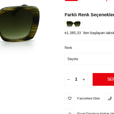
İndirim
Farklı Renk Seçenekler
₺1.385,33
`den başlayan taksit
Renk
Favorilere Ekle
Fiyat Düşünce Haber Ve