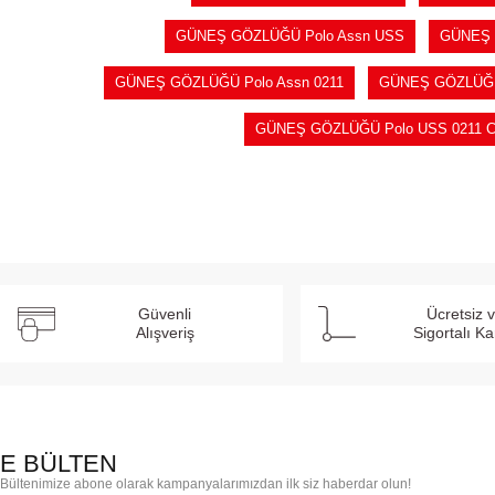
GÜNEŞ GÖZLÜĞÜ Polo Assn USS
GÜNEŞ 
GÜNEŞ GÖZLÜĞÜ Polo Assn 0211
GÜNEŞ GÖZLÜĞÜ 
GÜNEŞ GÖZLÜĞÜ Polo USS 0211 C
Güvenli
Ücretsiz 
Alışveriş
Sigortalı K
E BÜLTEN
Bültenimize abone olarak kampanyalarımızdan ilk siz haberdar olun!