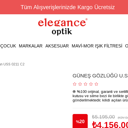
Tüm Alışverişlerinizde Kargo Ücretsiz
ÇOCUK
MARKALAR
AKSESUAR
MAVİ-MOR IŞIK FİLTRESİ
O
n USS 0211 C2
GÜNEŞ GÖZLÜĞÜ U.S. 
® %100 orijinal, garanti ve sertif
kutusu ve silme bezi ile birlikte 
gönderilmektedir, kilidi açılan ür
₺5.195,00
(KDV Da
20
%
₺4.156,0