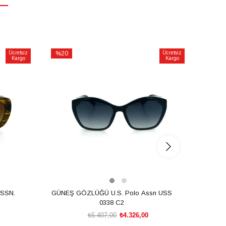
Ücretsiz
%20
Ücretsiz
%20
Kargo
Kargo
İndirim
İndirim
%20İndirim
%20İnd
SSN.
GÜNEŞ GÖZLÜĞÜ U.S. Polo Assn USS
GÜNEŞ
0338 C2
₺5.407,00
₺4.326,00