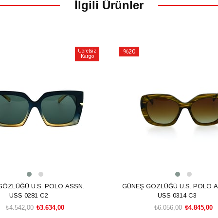
İlgili Ürünler
Ücretsiz
%20
Kargo
İndirim
m
%20İndirim
GÖZLÜĞÜ U.S. POLO ASSN.
GÜNEŞ GÖZLÜĞÜ U.S. POLO A
USS 0281 C2
USS 0314 C3
₺4.542,00
₺3.634,00
₺6.056,00
₺4.845,00