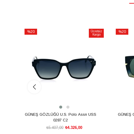
%20
Ücretsiz
%20
Kargo
İndirim
İndirim
%20İndirim
%20İndiri
GÜNEŞ GÖZLÜĞÜ U.S. Polo Assn USS
GÜNEŞ 
0287 C2
₺5.407,00
₺4.326,00