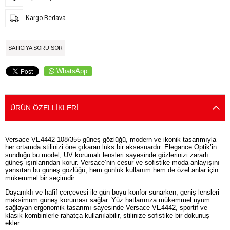
Kargo Bedava
SATICIYA SORU SOR
WhatsApp
ÜRÜN ÖZELLIKLERI
Versace VE4442 108/355 güneş gözlüğü, modern ve ikonik tasarımıyla
her ortamda stilinizi öne çıkaran lüks bir aksesuardır. Elegance Optik’in
sunduğu bu model, UV korumalı lensleri sayesinde gözlerinizi zararlı
güneş ışınlarından korur. Versace’nin cesur ve sofistike moda anlayışını
yansıtan bu güneş gözlüğü, hem günlük kullanım hem de özel anlar için
mükemmel bir seçimdir.
Dayanıklı ve hafif çerçevesi ile gün boyu konfor sunarken, geniş lensleri
maksimum güneş koruması sağlar. Yüz hatlarınıza mükemmel uyum
sağlayan ergonomik tasarımı sayesinde Versace VE4442, sportif ve
klasik kombinlerle rahatça kullanılabilir, stilinize sofistike bir dokunuş
ekler.