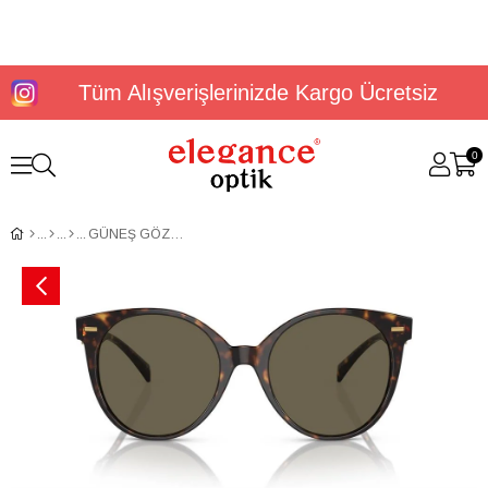
Tüm Alışverişlerinizde Kargo Ücretsiz
0
GÜNEŞ GÖZLÜĞÜ VERSACE VE4442 108/355