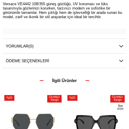
Versace VE4442 108/355 güneş gözlüğü, UV koruması ve lüks
tasarımıyla gözlerinizi korurken, tarzınızı modern ve sofistike bir
görünümle tamamlar. Hem şıklığı hem de işlevselliği bir arada sunan bu
model, zarif ve ikonik bir stil arayanlar için ideal bir tercihtir.
YORUMLAR
(0)
ÖDEME SEÇENEKLERI
İlgili Ürünler
Ücretsiz
Ücretsiz
%20
%20
Kargo
Kargo
İndirim
İndirim
Son
ürün
%20İndirim
%20İndirim