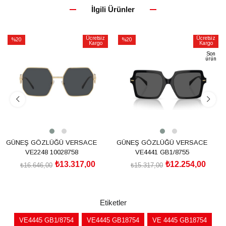
İlgili Ürünler
Ücretsiz
Ücretsiz
%20
%20
Kargo
Kargo
İndirim
İndirim
Son
ürün
%20İndirim
%20İndirim
GÜNEŞ GÖZLÜĞÜ VERSACE
GÜNEŞ GÖZLÜĞÜ VERSACE
VE2248 10028758
VE4441 GB1/8755
₺13.317,00
₺12.254,00
₺16.646,00
₺15.317,00
SEPETE EKLE
SEPETE EKLE
Etiketler
VE4445 GB1/8754
VE4445 GB18754
VE 4445 GB18754