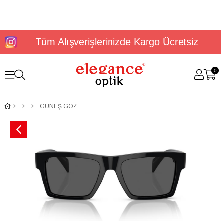
Tüm Alışverişlerinizde Kargo Ücretsiz
0
GÜNEŞ GÖZLÜĞÜ VERSACE VE4445 GB1/8754