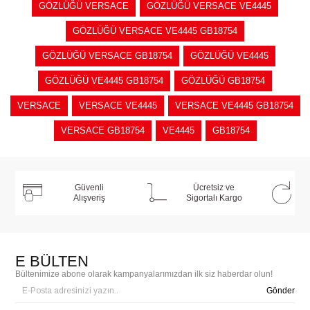
GÖZLÜĞÜ VERSACE
GÖZLÜĞÜ VERSACE VE4445
GÖZLÜĞÜ VERSACE VE4445 GB18754
GÖZLÜĞÜ VERSACE GB18754
GÖZLÜĞÜ VE4445
GÖZLÜĞÜ VE4445 GB18754
GÖZLÜĞÜ GB18754
VERSACE
VERSACE VE4445
VERSACE VE4445 GB18754
VERSACE GB18754
VE4445
GB18754
Güvenli
Ücretsiz ve
Alışveriş
Sigortalı Kargo
E BÜLTEN
Bültenimize abone olarak kampanyalarımızdan ilk siz haberdar olun!
Gönder